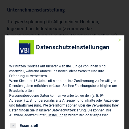
Unternehmensdarstellung
Tragwerksplanung für Allgemeinen Hochbau,
Ingenieurbau, Industriebau (Zementwerke,
Fleischverarbeitung, Ölmühlen, Paketumschlaghallen),
Mit die
denkmalgeschützte und historische Bauten,
Datenschutzeinstellungen
Bauüberwachung, Ausschreibung, Europäischer
Schweißfachingenieur, staatlich anerkannter
Sachverständiger für Schall- und Wärmeschutz
Wir nutzen Cookies auf unserer Website. Einige von ihnen sind
essenziell, während andere uns helfen, diese Website und Ihre
Erfahrung zu verbessern.
Wenn Sie unter 16 Jahre alt sind und Ihre Zustimmung zu freiwilligen
Hauptsitz des Unternehmens
Diensten geben möchten, müssen Sie Ihre Erziehungsberechtigten um
Erlaubnis bitten.
Finck Billen - Ingenieurgesellschaft mbH & Co.KG
Personenbezogene Daten können verarbeitet werden (z. B. IP-
Adressen), z. B. für personalisierte Anzeigen und Inhalte oder Anzeigen-
Elisenstrasse 4-10
und Inhaltsmessung.
Weitere Informationen über die Verwendung Ihrer
D-50667 Köln
Daten finden Sie in unserer
Datenschutzerklärung
.
Sie können Ihre
Auswahl jederzeit unter
Einstellungen
widerrufen oder anpassen.
0221 92 58 13 0
Es folgt eine Liste der Service-Gruppen, für die eine Einwil
Essenziell