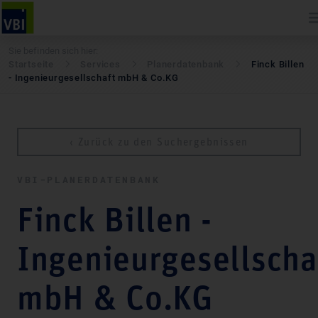
Sie befinden sich hier:
Startseite
Services
Pla­ner­daten­bank
Finck Billen
- Ingenieurgesellschaft mbH & Co.KG
‹ Zurück zu den Suchergebnissen
VBI-PLA­NER­DATEN­BANK
Finck Billen -
Ingenieurgesellscha
mbH & Co.KG