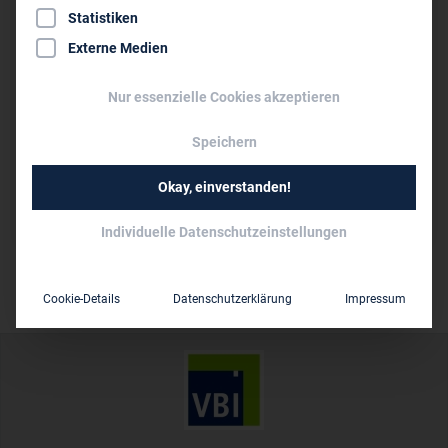
0221 92 58 13 99
Statistiken
info@finck-billen.de
Externe Medien
www.finck-billen.de
Nur essenzielle Cookies akzeptieren
Persönliche Vertreter im VBI:
Dipl.-Ing. Peter F. Billen
Speichern
Dipl.-Ing. (FH) Christoph Tech
Okay, einverstanden!
10 bis 50
Mitarbeiter:
Individuelle Datenschutzeinstellungen
Cookie-Details
Datenschutzerklärung
Impressum