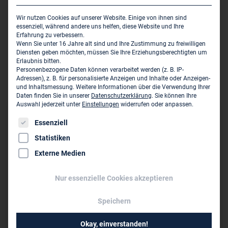
Ingenieurbauwerke, Ausführungsplanung,
Wir nutzen Cookies auf unserer Website. Einige von ihnen sind
Verkehrsinfrastruktur, Mobilität und Verkehrstechnik,
essenziell, während andere uns helfen, diese Website und Ihre
Immissionsschutz, Hydraulische Netzsimulation,
Erfahrung zu verbessern.
Wenn Sie unter 16 Jahre alt sind und Ihre Zustimmung zu freiwilligen
Bauausführung, Schätzung mineralischer Reserven,
Diensten geben möchten, müssen Sie Ihre Erziehungsberechtigten um
Bodenschutz, Hydrogeologie, Umweltplanung,
Erlaubnis bitten.
Grundbau und Geotechnik, Sedimentmanagement,
Personenbezogene Daten können verarbeitet werden (z. B. IP-
Adressen), z. B. für personalisierte Anzeigen und Inhalte oder Anzeigen-
Bergbauplanung, CCS, Geothermie
und Inhaltsmessung.
Weitere Informationen über die Verwendung Ihrer
Daten finden Sie in unserer
Datenschutzerklärung
.
Sie können Ihre
Auswahl jederzeit unter
Einstellungen
widerrufen oder anpassen.
Sitz des Zweigbüros
Es folgt eine Liste der Service-Gruppen, für die eine Einwil
Essenziell
Statistiken
Fichtner Water & Transportation GmbH - Standort
Aachen
Externe Medien
Bachstr. 62-64
D-52066 Aachen
Nur essenzielle Cookies akzeptieren
info@fwt.fichtner.de
Speichern
Okay, einverstanden!