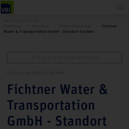
Sie befinden sich hier:
Startseite
Services
Pla­ner­daten­bank
Fichtner
Water & Transportation GmbH - Standort Aachen
‹ Zurück zu den Suchergebnissen
VBI-PLA­NER­DATEN­BANK
Fichtner Water &
Transportation
GmbH - Standort