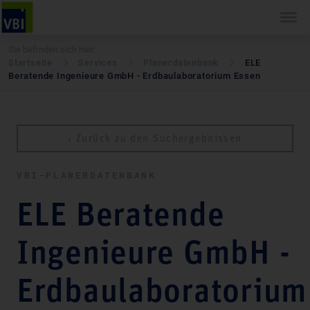
Sie befinden sich hier:
Startseite
Services
Pla­ner­daten­bank
ELE
Beratende Ingenieure GmbH - Erdbaulaboratorium Essen
‹ Zurück zu den Suchergebnissen
VBI-PLA­NER­DATEN­BANK
ELE Beratende
Ingenieure GmbH -
Erdbaulaboratorium