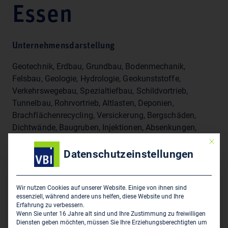
Essen
Unternehmensdarstellung
Geotechnik, Erdbau, Grundbau, Bodenmechanik,
Felsbau, Geologie, Hydrologie, Geokunststoffe,
Verkehrswegebau, Spezialtiefbau, Schildvortrieb,
Tunnelbau, Rohrvortrieb, Altlasten, Deponien,
Brachflächenrecycling, Versickerung, Bergschäden,
Dichtwände, Baugruben, Injektionen, Absenkungen,
Messverfahren, Fachbauleitung, Dränung,
Mit die
Oberflächennahe Geothermie
Datenschutzeinstellungen
Sitz des Zweigbüros
Wir nutzen Cookies auf unserer Website. Einige von ihnen sind
essenziell, während andere uns helfen, diese Website und Ihre
Erfahrung zu verbessern.
ELE Beratende Ingenieure GmbH - Erdbaulaboratorium
Wenn Sie unter 16 Jahre alt sind und Ihre Zustimmung zu freiwilligen
Essen
Diensten geben möchten, müssen Sie Ihre Erziehungsberechtigten um