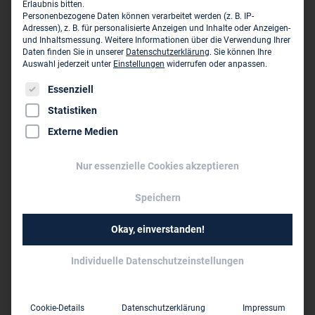
Engeldamm 60
Erlaubnis bitten.
Personenbezogene Daten können verarbeitet werden (z. B. IP-
D-10179 Berlin
Adressen), z. B. für personalisierte Anzeigen und Inhalte oder Anzeigen-
und Inhaltsmessung.
Weitere Informationen über die Verwendung Ihrer
Daten finden Sie in unserer
Datenschutzerklärung
.
Sie können Ihre
030 61 69 89-0
Auswahl jederzeit unter
Einstellungen
widerrufen oder anpassen.
030 61 69 89-99
Es folgt eine Liste der Service-Gruppen, für die eine Einwil
Essenziell
berlin@ele-e.de
Statistiken
www.ele-e.de
Externe Medien
Nur essenzielle Cookies akzeptieren
Dieses Unternehmen ist ein Zweigbüro von:
ELE Beratende Ingenieure GmbH -
Speichern
Erdbaulaboratorium Essen ›
Schnieringshof 14
Okay, einverstanden!
D-45329 Essen
Individuelle Datenschutzeinstellungen
0201 89 59 6
0201 89 59 899
Cookie-Details
Datenschutzerklärung
Impressum
essen@ele-e.de