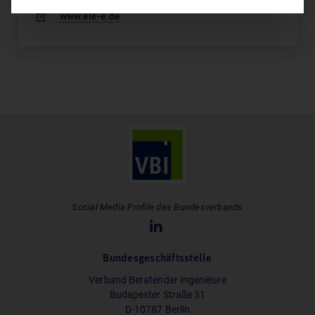
www.ele-e.de
Social Media Profile des Bundesverbands
Bundesgeschäftsstelle
Verband Beratender Ingenieure
Budapester Straße 31
D-10787 Berlin