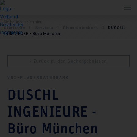
Sie befinden sich hier:
Startseite
Services
Pla­ner­daten­bank
DUSCHL
INGENIEURE - Büro München
‹ Zurück zu den Suchergebnissen
VBI-PLA­NER­DATEN­BANK
DUSCHL
INGENIEURE -
Büro München