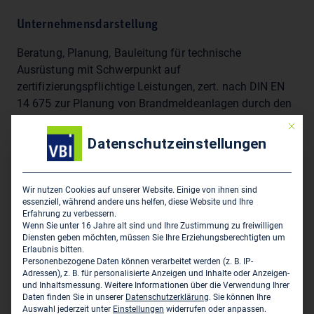
Unternehmensdarstellung
Beratung, Planung, Bauleitung für technische
Ausrüstung mit Schwerpunkt auf
zertifizierungspflichtige Leistungen, zert. nach DIN EN
14 675 zur Planung von Brandmeldeanlagen durch den
VdS
Mit die
Datenschutzeinstellungen
Sitz des Zweigbüros
Wir nutzen Cookies auf unserer Website. Einige von ihnen sind
DUSCHL INGENIEURE - Büro München
essenziell, während andere uns helfen, diese Website und Ihre
Zeppelinstraße 73
Erfahrung zu verbessern.
Wenn Sie unter 16 Jahre alt sind und Ihre Zustimmung zu freiwilligen
D-81669 München
Diensten geben möchten, müssen Sie Ihre Erziehungsberechtigten um
Erlaubnis bitten.
089 74 00 84 0
Personenbezogene Daten können verarbeitet werden (z. B. IP-
Adressen), z. B. für personalisierte Anzeigen und Inhalte oder Anzeigen-
muenchen@duschl.de
und Inhaltsmessung.
Weitere Informationen über die Verwendung Ihrer
Daten finden Sie in unserer
Datenschutzerklärung
.
Sie können Ihre
www.duschl.de
Auswahl jederzeit unter
Einstellungen
widerrufen oder anpassen.