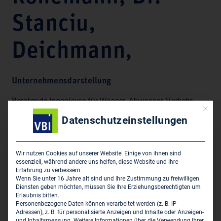
Stanciu,
Deichmann,
Unternehmensdarstellung
Beratende Ingenieure für Wasser, Abwasser, Verkehr,
Mit die
Gewässer, Umwelt, Bauleitplanung, GIS, Abfall und
Datenschutzeinstellungen
Statik.
Wir nutzen Cookies auf unserer Website. Einige von ihnen sind
Hauptsitz des Unternehmens
essenziell, während andere uns helfen, diese Website und Ihre
Erfahrung zu verbessern.
DSP Ingenieurbüro für Bauwesen - Dr. Könemann, Dr.
Wenn Sie unter 16 Jahre alt sind und Ihre Zustimmung zu freiwilligen
Diensten geben möchten, müssen Sie Ihre Erziehungsberechtigten um
Stanciu, Deichmann,
Erlaubnis bitten.
Grebensteiner Str .12
Personenbezogene Daten können verarbeitet werden (z. B. IP-
Adressen), z. B. für personalisierte Anzeigen und Inhalte oder Anzeigen-
D-34376 Immenhausen
und Inhaltsmessung.
Weitere Informationen über die Verwendung Ihrer