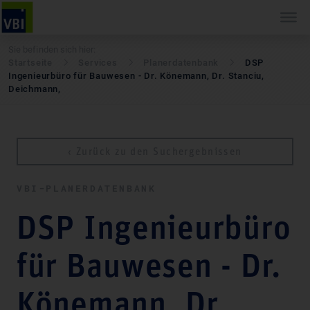
Sie befinden sich hier:
Startseite
Services
Pla­ner­daten­bank
DSP
Ingenieurbüro für Bauwesen - Dr. Könemann, Dr. Stanciu,
Deichmann,
‹ Zurück zu den Suchergebnissen
VBI-PLA­NER­DATEN­BANK
DSP Ingenieurbüro
für Bauwesen - Dr.
Könemann, Dr.