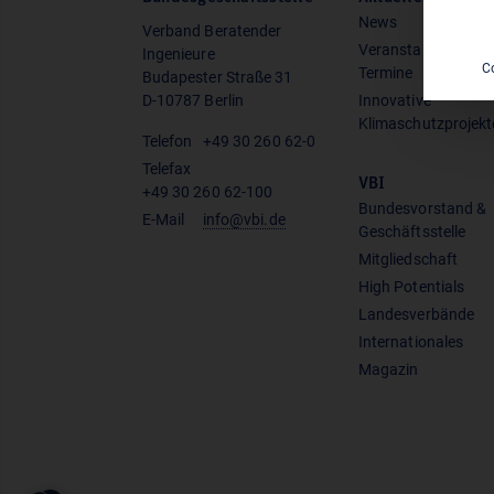
News
Verband Beratender
Veranstaltungen &
Ingenieure
C
Termine
Budapester Straße 31
D-10787 Berlin
Innovative
Klimaschutzprojekt
Telefon
+49 30 260 62-0
Telefax
VBI
+49 30 260 62-100
Bundesvorstand &
E-Mail
info@vbi.de
Geschäftsstelle
Mitgliedschaft
High Potentials
Landesverbände
Internationales
Magazin