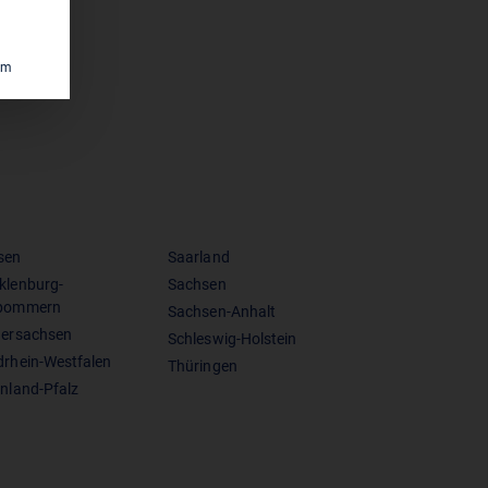
um
sen
Saarland
klenburg-
Sachsen
pommern
Sachsen-Anhalt
dersachsen
Schleswig-Holstein
drhein-Westfalen
Thüringen
nland-Pfalz