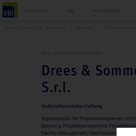
AKTUELLES
VBI
POSITIONEN
Sie befinden sich hier:
Startseite
Services
Pla­ner­daten­ba
VBI-PLA­NER­DATEN­BANK
Drees & Sommer
S.r.l.
Unternehmensdarstellung
Ingenieurbüro für Projektmanagement und bautechnische
Beratung, Projektmanagement, Projektentwi
Facility Management, Oberflächennahe Geo