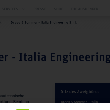
SERVICES
PRESSE
SHOP
DIE AUSDENKER
nk
Drees & Sommer - Italia Engineering S.r.l.
 - Italia Engineerin
Sitz des Zweigbüros
cklung, Beratung,
Drees & Sommer - Italia
thermie
Engineering S.r.l.