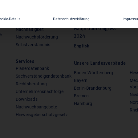
Vergabe & Vergütung
Shop
Infrastruktur
Die Ausdenker
ookie-Details
Datenschutzerklärung
Impress
Digitalisierung
Hauptstadtkongress
Nachhaltigkeit
e
2024
Nachwuchsförderung
Selbstverständnis
English
Services
Unsere Landesverbände
Planerdatenbank
Baden-Württemberg
Hes
Sachverständigendatenbank
Bayern
Mec
Rechtsberatung
Vor
Berlin-Brandenburg
Unternehmensnachfolge
Nie
Bremen
Downloads
Nor
Hamburg
Nachwuchsangebote
Rhei
Hinweisgeberschutzgesetz