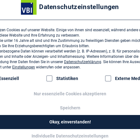
Corso Garibaldi 86
Datenschutzeinstellungen
I-20121 Mailand
zen Cookies auf unserer Website. Einige von ihnen sind essenziell, während andere
Dieses Unternehmen ist ein 
 diese Website und Ihre Erfahrung zu verbessern.
e unter 16 Jahre alt sind und Ihre Zustimmung zu freiwilligen Diensten geben möc
Drees & Sommer SE ›
Sie Ihre Erziehungsberechtigten um Erlaubnis bitten.
nbezogene Daten können verarbeitet werden (z. B. IP-Adressen), z. B. für personalis
Obere Waldplätze 13
n und Inhalte oder Anzeigen- und Inhaltsmessung.
Weitere Informationen über die
D-70569 Stuttgart
ung Ihrer Daten finden Sie in unserer
Datenschutzerklärung
.
Sie können Ihre Ausw
it unter
Einstellungen
widerrufen oder anpassen.
lgt eine Liste der Service-Gruppen, für die eine Einwilligung erte
Essenziell
Statistiken
Externe Med
Nur essenzielle Cookies akzeptieren
Speichern
Okay, einverstanden!
Individuelle Datenschutzeinstellungen
Positionen
Presse