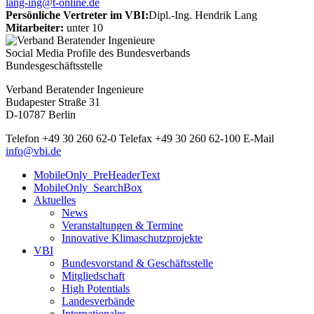
lang-ing@t-online.de
Persönliche Vertreter im VBI:
Dipl.-Ing. Hendrik Lang
Mitarbeiter:
unter 10
Social Media Profile des Bundesverbands
Bundesgeschäftsstelle
Verband Beratender Ingenieure
Budapester Straße 31
D-10787 Berlin
Telefon
+49 30 260 62-0
Telefax
+49 30 260 62-100
E-Mail
info@vbi.de
MobileOnly_PreHeaderText
MobileOnly_SearchBox
Aktuelles
News
Veranstaltungen & Termine
Innovative Klimaschutzprojekte
VBI
Bundesvorstand & Geschäftsstelle
Mitgliedschaft
High Potentials
Landesverbände
Internationales