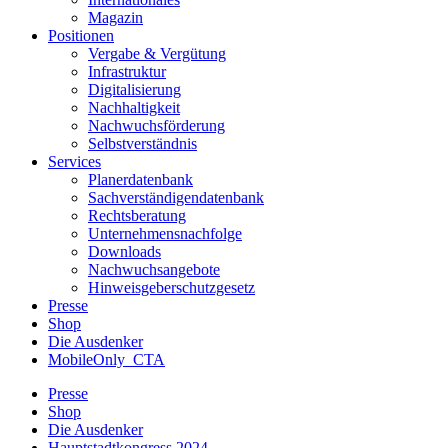
Magazin
Positionen
Vergabe & Vergütung
Infrastruktur
Digitalisierung
Nachhaltigkeit
Nachwuchsförderung
Selbstverständnis
Services
Planerdatenbank
Sachverständigendatenbank
Rechtsberatung
Unternehmensnachfolge
Downloads
Nachwuchsangebote
Hinweisgeberschutzgesetz
Presse
Shop
Die Ausdenker
MobileOnly_CTA
Presse
Shop
Die Ausdenker
Hauptstadtkongress 2024