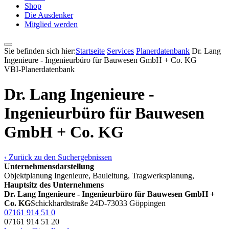
Shop
Die Ausdenker
Mitglied werden
Sie befinden sich hier:
Startseite
Services
Pla­ner­daten­bank
Dr. Lang
Ingenieure - Ingenieurbüro für Bauwesen GmbH + Co. KG
VBI-Pla­ner­daten­bank
Dr. Lang Ingenieure -
Ingenieurbüro für Bauwesen
GmbH + Co. KG
‹ Zurück zu den Suchergebnissen
Unternehmensdarstellung
Objektplanung Ingenieure, Bauleitung, Tragwerksplanung,
Hauptsitz des Unternehmens
Dr. Lang Ingenieure - Ingenieurbüro für Bauwesen GmbH +
Co. KG
Schickhardtstraße 24
D-73033 Göppingen
07161 914 51 0
07161 914 51 20