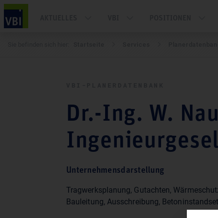
AKTUELLES
VBI
POSITIONEN
Sie befinden sich hier:
Startseite
Services
Pla­ner­daten­ba
VBI-PLA­NER­DATEN­BANK
Dr.-Ing. W. Na
Ingenieurgese
Unternehmensdarstellung
Tragwerksplanung, Gutachten, Wärmeschutz, Schallschutz,
Bauleitung, Ausschreibung, Betoninstandse