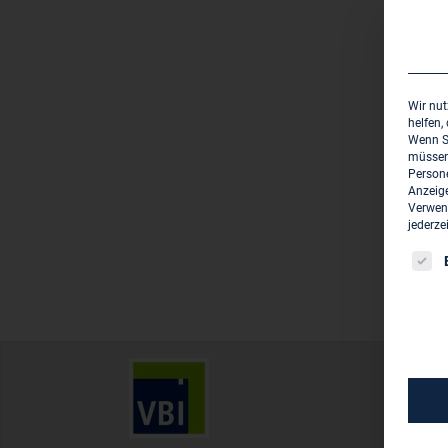
Wir nut
helfen,
Wenn Si
müssen 
Persone
Anzeige
Verwend
jederze
Es fo