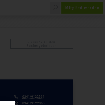
Mitglied werden
‹ Zurück zu den
Suchergebnissen
0341/9122964
-
0341/9122965