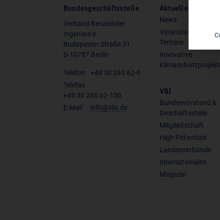
Bundesgeschäftsstelle
Aktuelles
News
Verband Beratender
Veranstaltungen &
Ingenieure
C
Termine
Budapester Straße 31
D-10787 Berlin
Innovative
Klimaschutzprojekt
Telefon
+49 30 260 62-0
Telefax
VBI
+49 30 260 62-100
Bundesvorstand &
E-Mail
info@vbi.de
Geschäftsstelle
Mitgliedschaft
High Potentials
Landesverbände
Internationales
Magazin