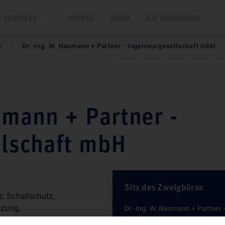
SERVICES
PRESSE
SHOP
DIE AUSDENKER
nk
Dr.-Ing. W. Naumann + Partner - Ingenieurgesellschaft mbH
umann + Partner -
llschaft mbH
Sitz des Zweigbüros
tzung,
Dr.-Ing. W. Naumann + Partner 
Ingenieurgesellschaft mbH