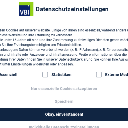
Trufanowstraße 21
Datenschutzeinstellungen
D-04105 Leipzig
zen Cookies auf unserer Website. Einige von ihnen sind essenziell, während andere
Dieses Unternehmen ist ein 
 diese Website und Ihre Erfahrung zu verbessern.
e unter 16 Jahre alt sind und Ihre Zustimmung zu freiwilligen Diensten geben möc
Dr.-Ing. W. Naumann 
Sie Ihre Erziehungsberechtigten um Erlaubnis bitten.
Partner -
nbezogene Daten können verarbeitet werden (z. B. IP-Adressen), z. B. für personalis
Ingenieurgesellschaft 
n und Inhalte oder Anzeigen- und Inhaltsmessung.
Weitere Informationen über die
›
ung Ihrer Daten finden Sie in unserer
Datenschutzerklärung
.
Sie können Ihre Ausw
it unter
Einstellungen
widerrufen oder anpassen.
Industriestr. 180
lgt eine Liste der Service-Gruppen, für die eine Einwilligung erte
D-50999 Köln
Essenziell
Statistiken
Externe Med
Nur essenzielle Cookies akzeptieren
Speichern
Okay, einverstanden!
Individuelle Datenschutzeinstellungen