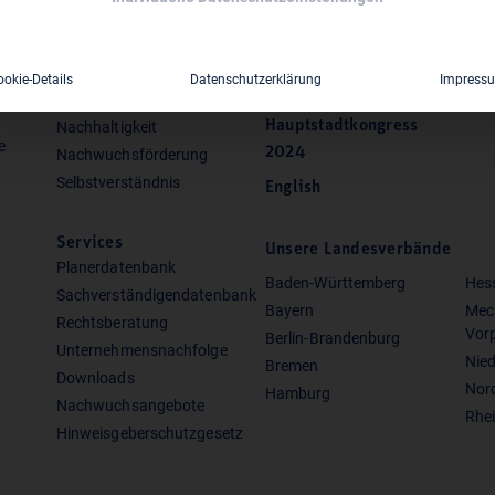
Positionen
Presse
Vergabe & Vergütung
Shop
Infrastruktur
ookie-Details
Datenschutzerklärung
Impress
Die Ausdenker
Digitalisierung
Hauptstadtkongress
Nachhaltigkeit
e
2024
Nachwuchsförderung
Selbstverständnis
English
Services
Unsere Landesverbände
Planerdatenbank
Baden-Württemberg
Hes
Sachverständigendatenbank
Bayern
Mec
Rechtsberatung
Vor
Berlin-Brandenburg
Unternehmensnachfolge
Nie
Bremen
Downloads
Nor
Hamburg
Nachwuchsangebote
Rhei
Hinweisgeberschutzgesetz