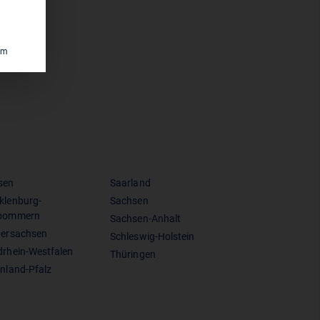
um
sen
Saarland
klenburg-
Sachsen
pommern
Sachsen-Anhalt
dersachsen
Schleswig-Holstein
drhein-Westfalen
Thüringen
nland-Pfalz