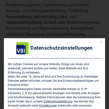
Projektmanagement, Fachberatung und Studien,
Konzept- und Strategieentwicklung, Fortbildung,
Ausschreibung, weltweit tätig, Lokal- und
Regionalentwicklung, Umwelt- und Risikomanagement,
Raumordnung und Regionalplanung, Management
natürlicher Ressourcen, Kommunalentwicklng,
Dezentralisierung und gute Regierungsführung,
Mit die
systemische Organsiationsentwicklung, M&E
Datenschutzeinstellungen
Sitz des Zweigbüros
Wir nutzen Cookies auf unserer Website. Einige von ihnen sind
essenziell, während andere uns helfen, diese Website und Ihre
Dorsch Impact GmbH
Erfahrung zu verbessern.
Wenn Sie unter 16 Jahre alt sind und Ihre Zustimmung zu freiwilligen
Westerbachstr. 3
Diensten geben möchten, müssen Sie Ihre Erziehungsberechtigten um
D-61476 Kronberg i. Ts.
Erlaubnis bitten.
Personenbezogene Daten können verarbeitet werden (z. B. IP-
Adressen), z. B. für personalisierte Anzeigen und Inhalte oder Anzeigen-
06173 325 40 0
und Inhaltsmessung.
Weitere Informationen über die Verwendung Ihrer
Daten finden Sie in unserer
Datenschutzerklärung
.
Sie können Ihre
info@dorsch-impact.de
Auswahl jederzeit unter
Einstellungen
widerrufen oder anpassen.
www.dorsch.com