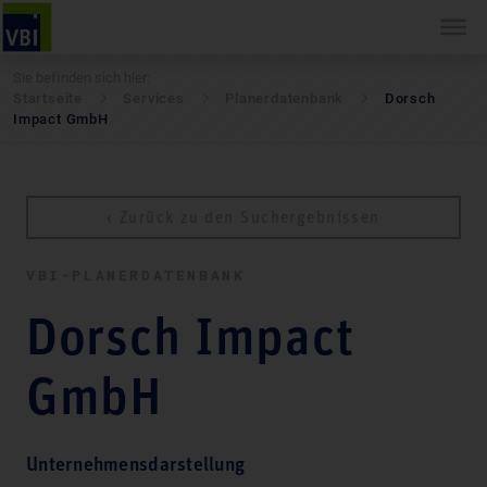
Sie befinden sich hier:
Startseite
Services
Pla­ner­daten­bank
Dorsch
Impact GmbH
‹ Zurück zu den Suchergebnissen
VBI-PLA­NER­DATEN­BANK
Dorsch Impact
GmbH
Unternehmensdarstellung