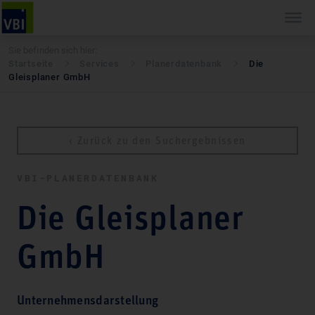
Sie befinden sich hier:
Startseite
Services
Pla­ner­daten­bank
Die
Gleisplaner GmbH
‹ Zurück zu den Suchergebnissen
VBI-PLA­NER­DATEN­BANK
Die Gleisplaner
GmbH
Unternehmensdarstellung