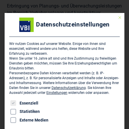
Erbringung von Planungs- und Überwachungsleistungen
im Bereich Verkehrsanlagen und konstruktiver
Mit die
Ingenieurbau, insbesondere Gleisanlagen sowie deren
Datenschutzeinstellungen
dazugehörige technische Ausrüstung, nebst aller damit
in Zusammenhang stehenden Tätigkeiten
Wir nutzen Cookies auf unserer Website. Einige von ihnen sind
essenziell, während andere uns helfen, diese Website und Ihre
Hauptsitz des Unternehmens
Erfahrung zu verbessern.
Wenn Sie unter 16 Jahre alt sind und Ihre Zustimmung zu freiwilligen
Diensten geben möchten, müssen Sie Ihre Erziehungsberechtigten um
Die Gleisplaner GmbH
Erlaubnis bitten.
Annaberger Str. 104
Personenbezogene Daten können verarbeitet werden (z. B. IP-
Adressen), z. B. für personalisierte Anzeigen und Inhalte oder Anzeigen-
D-09120 Chemnitz
und Inhaltsmessung.
Weitere Informationen über die Verwendung Ihrer
Daten finden Sie in unserer
Datenschutzerklärung
.
Sie können Ihre
0175 197 93 57
Auswahl jederzeit unter
Einstellungen
widerrufen oder anpassen.
m.hartmann@gleisplaner.de
Es folgt eine Liste der Service-Gruppen, für die eine Einwil
Essenziell
www.gleisplaner.de
Statistiken
Externe Medien
Persönliche Vertreter im VBI: