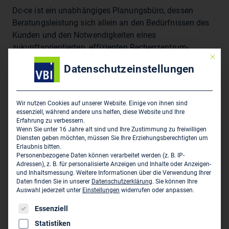
dc-ce ist ein unabhängiges Planungsbüro, dessen
Beratungsleistung sich allein an den Bedürfnissen des
Kunden und den Notwendigkeiten eines
zukunftsorientierten, effizienten Rechenzentrum-
Mit die
Gebäudes orientiert. Deshalb sind Know-how und
Datenschutzeinstellungen
Qualität die wichtigsten Faktoren, die uns in unserer
Beratung und Planung leiten. Unser Ziel ist es, als
innovativster RZ-Planer Deutschlands zu gelten.
Wir nutzen Cookies auf unserer Website. Einige von ihnen sind
essenziell, während andere uns helfen, diese Website und Ihre
Erfahrung zu verbessern.
Wenn Sie unter 16 Jahre alt sind und Ihre Zustimmung zu freiwilligen
Hauptsitz des Unternehmens
Diensten geben möchten, müssen Sie Ihre Erziehungsberechtigten um
Erlaubnis bitten.
dc-ce RZ-Beratung GmbH & Co. KG
Personenbezogene Daten können verarbeitet werden (z. B. IP-
Berner Str. 38
Adressen), z. B. für personalisierte Anzeigen und Inhalte oder Anzeigen-
und Inhaltsmessung.
Weitere Informationen über die Verwendung Ihrer
D-60437 Frankfurt am Main
Daten finden Sie in unserer
Datenschutzerklärung
.
Sie können Ihre
Auswahl jederzeit unter
Einstellungen
widerrufen oder anpassen.
069 9509 472-0
Es folgt eine Liste der Service-Gruppen, für die eine Einwil
Essenziell
069 9509 472-10
Statistiken
frankfurt@dc-ce.de