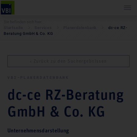
Sie befinden sich hier:
Startseite
Services
Pla­ner­daten­bank
dc-ce RZ-
Beratung GmbH & Co. KG
‹ Zurück zu den Suchergebnissen
VBI-PLA­NER­DATEN­BANK
dc-ce RZ-Beratung
GmbH & Co. KG
Unternehmensdarstellung