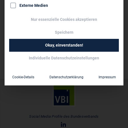
Externe Medien
www.dc-ce.de
Nur essenzielle Cookies akzeptieren
Persönliche Vertreter im VBI:
Dipl.-Ing. (FH) Dipl.-Wirtsch.-Ing. (FH) Ulrich Terrahe
Speichern
10 bis 50
Mitarbeiter:
Okay, einverstanden!
Individuelle Datenschutzeinstellungen
Cookie-Details
Datenschutzerklärung
Impressum
Social Media Profile des Bundesverbands