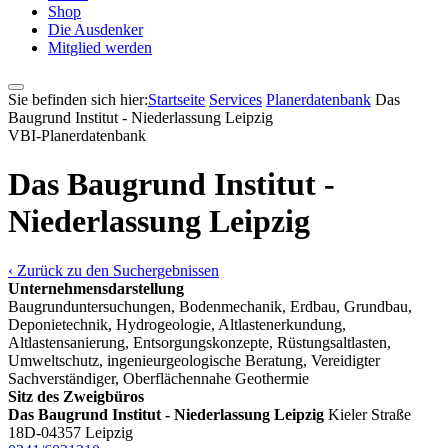
Shop
Die Ausdenker
Mitglied werden
Sie befinden sich hier:
Startseite
Services
Pla­ner­daten­bank
Das
Baugrund Institut - Niederlassung Leipzig
VBI-Pla­ner­daten­bank
Das Baugrund Institut -
Niederlassung Leipzig
‹ Zurück zu den Suchergebnissen
Unternehmensdarstellung
Baugrunduntersuchungen, Bodenmechanik, Erdbau, Grundbau,
Deponietechnik, Hydrogeologie, Altlastenerkundung,
Altlastensanierung, Entsorgungskonzepte, Rüstungsaltlasten,
Umweltschutz, ingenieurgeologische Beratung, Vereidigter
Sachverständiger, Oberflächennahe Geothermie
Sitz des Zweigbüros
Das Baugrund Institut - Niederlassung Leipzig
Kieler Straße
18
D-04357 Leipzig