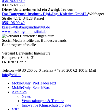
0341/6021310
0341/6021330
Dieses Unternehmen ist ein Zweigbüro von:
Das Baugrund Institut - Dipl.-Ing. Knierim GmbH ›
Wolfhager
Straße 427
D-34128 Kassel
0561 96 99 40
kassel@dasbaugrundinstitut.de
www.dasbaugrundinstitut.de
Social Media Profile des Bundesverbands
Bundesgeschäftsstelle
Verband Beratender Ingenieure
Budapester Straße 31
D-10787 Berlin
Telefon
+49 30 260 62-0
Telefax
+49 30 260 62-100
E-Mail
info@vbi.de
MobileOnly_PreHeaderText
MobileOnly_SearchBox
Aktuelles
News
Veranstaltungen & Termine
Innovative Klimaschutzprojekte
VBI