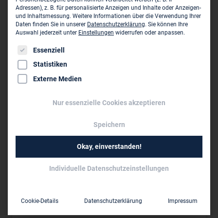
Adressen), z. B. für personalisierte Anzeigen und Inhalte oder Anzeigen-
und Inhaltsmessung.
Weitere Informationen über die Verwendung Ihrer
COPLAN AG
Daten finden Sie in unserer
Datenschutzerklärung
.
Sie können Ihre
Im Gewerbepark D 75
Auswahl jederzeit unter
Einstellungen
widerrufen oder anpassen.
D-93059 Regensburg
Es folgt eine Liste der Service-Gruppen, für die eine Einwil
Essenziell
regensburg@coplan-online.de
Statistiken
Externe Medien
Dieses Unternehmen ist ein Zweigbüro von:
Nur essenzielle Cookies akzeptieren
COPLAN AG ›
Speichern
Hofmark 35
D-84307 Eggenfelden
Okay, einverstanden!
08721 705 0
Individuelle Datenschutzeinstellungen
08721 705 105
eggenfelden@coplan-online.de
Cookie-Details
Datenschutzerklärung
Impressum
www.coplan-ag.de