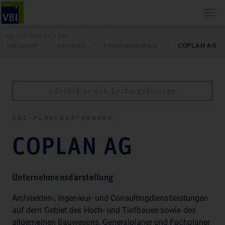
Sie befinden sich hier:
Startseite
Services
Pla­ner­daten­bank
COPLAN AG
‹ Zurück zu den Suchergebnissen
VBI-PLA­NER­DATEN­BANK
COPLAN AG
Unternehmensdarstellung
Architekten-, Ingenieur- und Consultingdienstleistungen
auf dem Gebiet des Hoch- und Tiefbaues sowie des
allgemeinen Bauwesens, Generalplaner und Fachplaner