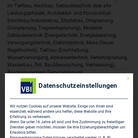
im Tiefbau, Hochbau, Gebäudetechnik über alle
Leistungsphasen, Architektur- und Konstruktion
(Hochbau/Industriebau, Städtebau, Ortsplanung,
Grünplanung, Tragwerksplanung), Moderne
Gebäudetechnik (Energietechnik, Energieberatung,
Versorgungstechnik, Elektrotechnik, Mess-Steuer-
Regeltechnik), Tiefbau (Erschließung,
Wasserversorgung, Abwassertechnik, Verkehrsplanung,
Wasserbau, Örtl. Bauüberwachung, Vermessung),
Baumanagement (Generalplanung,
Mit die
Geoinformationssysteme - GIS , Facility Management,
Datenschutzeinstellungen
Bauleitplanung, Projektmanagement, Sicherheits- und
Gesundheitsschutzkoordinator), Umwelt- und
Verfahrentechnologien (Abfallwirtschaft,
Wir nutzen Cookies auf unserer Website. Einige von ihnen sind
Umwelttechnik, Verfahrenstechnik, Klärtechnik), DGNB-
essenziell, während andere uns helfen, diese Website und Ihre
Auditor
Erfahrung zu verbessern.
Wenn Sie unter 16 Jahre alt sind und Ihre Zustimmung zu freiwilligen
Diensten geben möchten, müssen Sie Ihre Erziehungsberechtigten um
Erlaubnis bitten.
Sitz des Zweigbüros
Personenbezogene Daten können verarbeitet werden (z. B. IP-