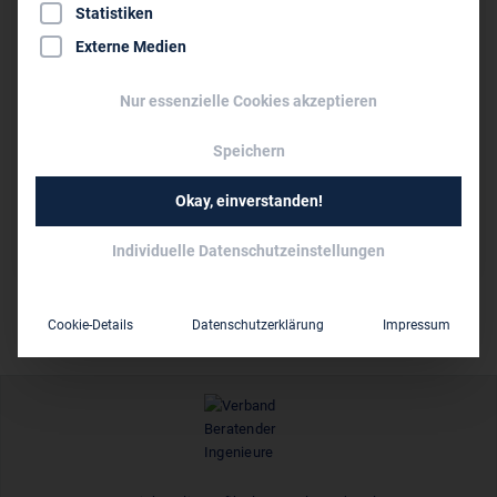
0231 95 90 96 0
Statistiken
0231 95 90 96 10
Externe Medien
office@comp-ar.de
www.comp-ar.de
Nur essenzielle Cookies akzeptieren
Speichern
Persönliche Vertreter im VBI:
Dipl.-Ing. Arch. Sandra Trelle
Okay, einverstanden!
unter 10
Mitarbeiter:
Individuelle Datenschutzeinstellungen
Cookie-Details
Datenschutzerklärung
Impressum