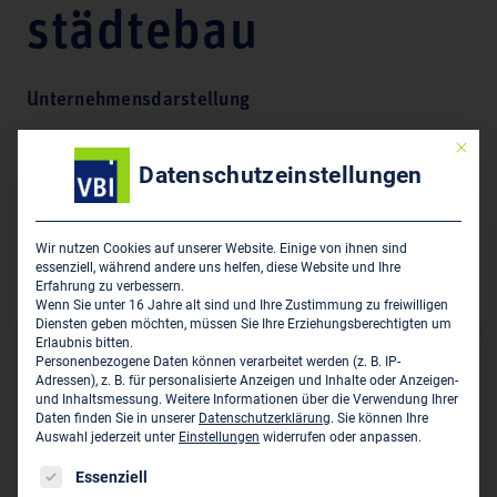
städtebau
Unternehmensdarstellung
Vorbereitung und Koordination von Wettbewerben für
Mit die
Architektur und Städtebau, Raum- und
Datenschutzeinstellungen
Funktionsprogrammplanung, Machbarkeitsstudien,
Projektvorbereitung, Auszeichnungsverfahren /
Architekturpreise öffentlicher und privater Auslober,
Wir nutzen Cookies auf unserer Website. Einige von ihnen sind
essenziell, während andere uns helfen, diese Website und Ihre
VOF-Verfahrensbetreuung
Erfahrung zu verbessern.
Wenn Sie unter 16 Jahre alt sind und Ihre Zustimmung zu freiwilligen
Diensten geben möchten, müssen Sie Ihre Erziehungsberechtigten um
Erlaubnis bitten.
Hauptsitz des Unternehmens
Personenbezogene Daten können verarbeitet werden (z. B. IP-
Adressen), z. B. für personalisierte Anzeigen und Inhalte oder Anzeigen-
compar - strategien für architektur und städtebau
und Inhaltsmessung.
Weitere Informationen über die Verwendung Ihrer
Daten finden Sie in unserer
Datenschutzerklärung
.
Sie können Ihre
Kaiserstraße 55
Auswahl jederzeit unter
Einstellungen
widerrufen oder anpassen.
D-44135 Dortmund
Es folgt eine Liste der Service-Gruppen, für die eine Einwil
Essenziell