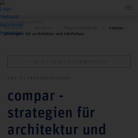
Sie befinden sich hier:
Startseite
Services
Pla­ner­daten­bank
compar -
strategien für architektur und städtebau
‹ Zurück zu den Suchergebnissen
VBI-PLA­NER­DATEN­BANK
compar -
strategien für
architektur und