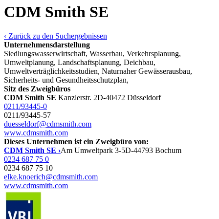
CDM Smith SE
‹ Zurück zu den Suchergebnissen
Unternehmensdarstellung
Siedlungswasserwirtschaft, Wasserbau, Verkehrsplanung,
Umweltplanung, Landschaftsplanung, Deichbau,
Umweltverträglichkeitsstudien, Naturnaher Gewässerausbau,
Sicherheits- und Gesundheitsschutzplan,
Sitz des Zweigbüros
CDM Smith SE
Kanzlerstr. 2
D-40472 Düsseldorf
0211/93445-0
0211/93445-57
duesseldorf@cdmsmith.com
www.cdmsmith.com
Dieses Unternehmen ist ein Zweigbüro von:
CDM Smith SE ›
Am Umweltpark 3-5
D-44793 Bochum
0234 687 75 0
0234 687 75 10
elke.knoerich@cdmsmith.com
www.cdmsmith.com