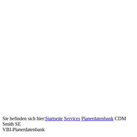
Sie befinden sich hier:
Startseite
Services
Pla­ner­daten­bank
CDM
Smith SE
VBI-Pla­ner­daten­bank