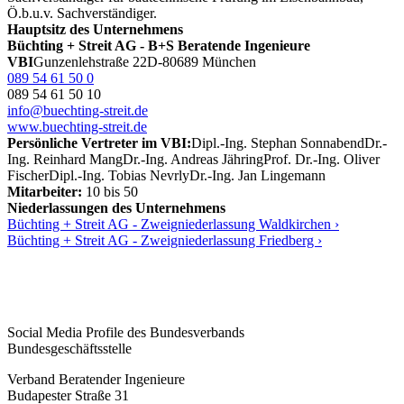
Ö.b.u.v. Sachverständiger.
Hauptsitz des Unternehmens
Büchting + Streit AG - B+S Beratende Ingenieure
VBI
Gunzenlehstraße 22
D-80689 München
089 54 61 50 0
089 54 61 50 10
info@buechting-streit.de
www.buechting-streit.de
Persönliche Vertreter im VBI:
Dipl.-Ing. Stephan Sonnabend
Dr.-
Ing. Reinhard Mang
Dr.-Ing. Andreas Jähring
Prof. Dr.-Ing. Oliver
Fischer
Dipl.-Ing. Tobias Nevrly
Dr.-Ing. Jan Lingemann
Mitarbeiter:
10 bis 50
Niederlassungen des Unternehmens
Büchting + Streit AG - Zweigniederlassung Waldkirchen ›
Büchting + Streit AG - Zweigniederlassung Friedberg ›
Social Media Profile des Bundesverbands
Bundesgeschäftsstelle
Verband Beratender Ingenieure
Budapester Straße 31