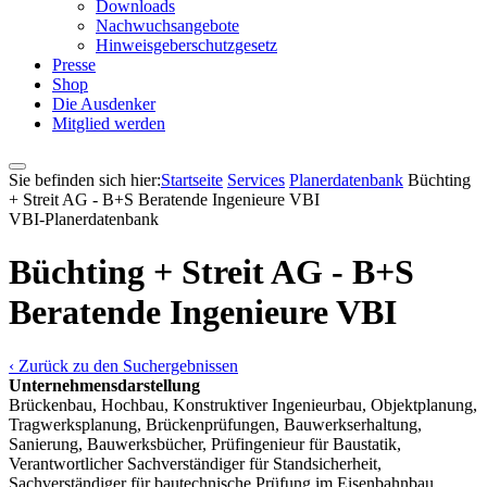
Downloads
Nachwuchsangebote
Hinweisgeberschutzgesetz
Presse
Shop
Die Ausdenker
Mitglied werden
Sie befinden sich hier:
Startseite
Services
Pla­ner­daten­bank
Büchting
+ Streit AG - B+S Beratende Ingenieure VBI
VBI-Pla­ner­daten­bank
Büchting + Streit AG - B+S
Beratende Ingenieure VBI
‹ Zurück zu den Suchergebnissen
Unternehmensdarstellung
Brückenbau, Hochbau, Konstruktiver Ingenieurbau, Objektplanung,
Tragwerksplanung, Brückenprüfungen, Bauwerkserhaltung,
Sanierung, Bauwerksbücher, Prüfingenieur für Baustatik,
Verantwortlicher Sachverständiger für Standsicherheit,
Sachverständiger für bautechnische Prüfung im Eisenbahnbau,