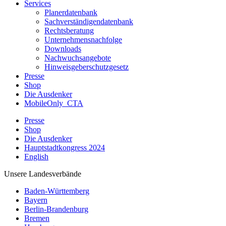
Services
Planerdatenbank
Sachverständigendatenbank
Rechtsberatung
Unternehmensnachfolge
Downloads
Nachwuchsangebote
Hinweisgeberschutzgesetz
Presse
Shop
Die Ausdenker
MobileOnly_CTA
Presse
Shop
Die Ausdenker
Hauptstadtkongress 2024
English
Unsere Landesverbände
Baden-Württemberg
Bayern
Berlin-Brandenburg
Bremen