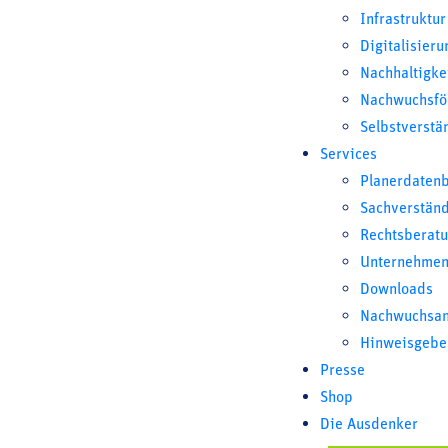
Infrastruktur
Digitalisieru
Nachhaltigke
Nachwuchsfö
Selbstverstä
Services
Planerdaten
Sachverstän
Rechtsberat
Unternehmen
Downloads
Nachwuchsan
Hinweisgebe
Presse
Shop
Die Ausdenker