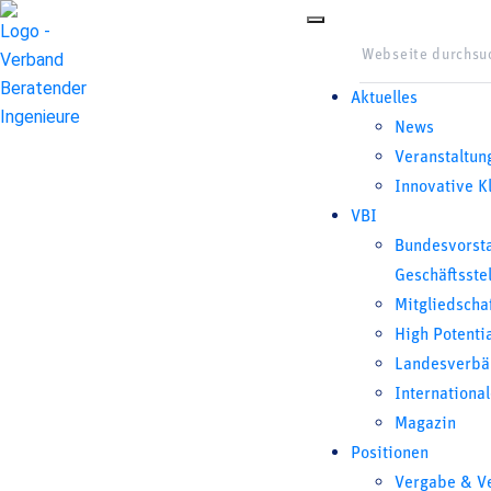
Aktuelles
News
Veranstaltun
Innovative K
VBI
Bundesvorst
Geschäftsstel
Mitgliedscha
High Potenti
Landesverbä
Internationa
Magazin
Positionen
Vergabe & V