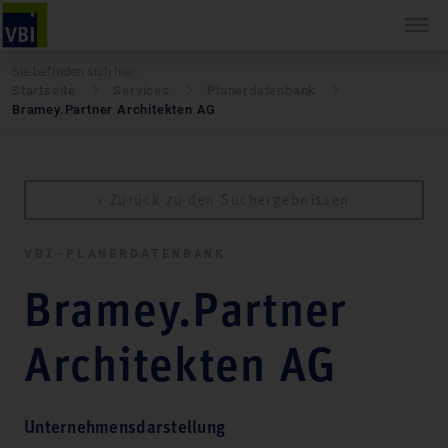
Sie befinden sich hier:
Startseite
Services
Pla­ner­daten­bank
Bramey.Partner Architekten AG
‹ Zurück zu den Suchergebnissen
VBI-PLA­NER­DATEN­BANK
Bramey.Partner
Architekten AG
Unternehmensdarstellung