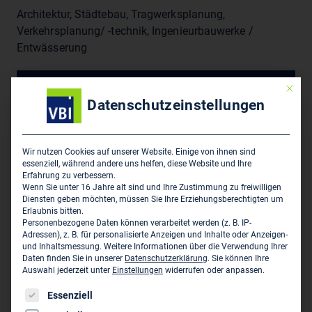
Architektur, Städtebau, Tragwerksplanung,
Verkehrsplanung/ -technik, Ingenieurbauwerke /
Entwässerung
Mit die
Sitz des Zweigbüros
Datenschutzeinstellungen
Bramey.Partner Architekten AG
Julius-König-Straße 2
Wir nutzen Cookies auf unserer Website. Einige von ihnen sind
D-99085 Erfurt
essenziell, während andere uns helfen, diese Website und Ihre
Erfahrung zu verbessern.
Wenn Sie unter 16 Jahre alt sind und Ihre Zustimmung zu freiwilligen
0361 59 85 10
Diensten geben möchten, müssen Sie Ihre Erziehungsberechtigten um
0361 59 85 113
Erlaubnis bitten.
Personenbezogene Daten können verarbeitet werden (z. B. IP-
info@brameygroup.de
Adressen), z. B. für personalisierte Anzeigen und Inhalte oder Anzeigen-
www.architekten.brameygroup.de
und Inhaltsmessung.
Weitere Informationen über die Verwendung Ihrer
Daten finden Sie in unserer
Datenschutzerklärung
.
Sie können Ihre
Auswahl jederzeit unter
Einstellungen
widerrufen oder anpassen.
Es folgt eine Liste der Service-Gruppen, für die eine Einwil
Essenziell
Dieses Unternehmen ist ein Zweigbüro von: