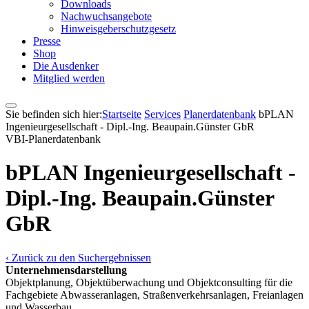
Downloads
Nachwuchsangebote
Hinweisgeberschutzgesetz
Presse
Shop
Die Ausdenker
Mitglied werden
Sie befinden sich hier:
Startseite
Services
Pla­ner­daten­bank
bPLAN
Ingenieurgesellschaft - Dipl.-Ing. Beaupain.Günster GbR
VBI-Pla­ner­daten­bank
bPLAN Ingenieurgesellschaft -
Dipl.-Ing. Beaupain.Günster
GbR
‹ Zurück zu den Suchergebnissen
Unternehmensdarstellung
Objektplanung, Objektüberwachung und Objektconsulting für die
Fachgebiete Abwasseranlagen, Straßenverkehrsanlagen, Freianlagen
und Wasserbau.