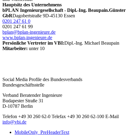
Hauptsitz des Unternehmens
bPLAN Ingenieurgesellschaft - Dipl.-Ing. Beaupain.Günster
GbR
Dagobertstraße 9
D-45130 Essen
0201 247 61 0
0201 247 61 99
bplan@bplan-ingenieure.de
www.bplan-ingenieure.de
Persönliche Vertreter im VBI:
Dipl.-Ing. Michael Beaupain
Mitarbeiter:
unter 10
Social Media Profile des Bundesverbands
Bundesgeschäftsstelle
Verband Beratender Ingenieure
Budapester Straße 31
D-10787 Berlin
Telefon
+49 30 260 62-0
Telefax
+49 30 260 62-100
E-Mail
info@vbi.de
MobileOnly_PreHeaderText