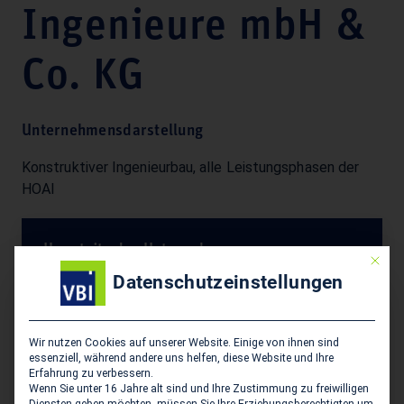
Ingenieure mbH &
Co. KG
Unternehmensdarstellung
Konstruktiver Ingenieurbau, alle Leistungsphasen der
HOAI
Hauptsitz des Unternehmens
Mit die
Datenschutzeinstellungen
BÖGER + JÄCKLE - Gesellschaft Beratender
Ingenieure mbH & Co. KG
Heidekoppel 4
Wir nutzen Cookies auf unserer Website. Einige von ihnen sind
D-24558 Henstedt-Ulzburg
essenziell, während andere uns helfen, diese Website und Ihre
Erfahrung zu verbessern.
Wenn Sie unter 16 Jahre alt sind und Ihre Zustimmung zu freiwilligen
04193 90 08 0
Diensten geben möchten, müssen Sie Ihre Erziehungsberechtigten um