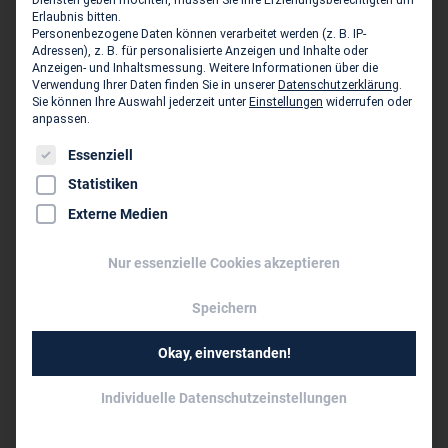
info@boeger-jaeckle.de
Erlaubnis bitten.
Personenbezogene Daten können verarbeitet werden (z. B. IP-
www.boeger-jaeckle.de
Adressen), z. B. für personalisierte Anzeigen und Inhalte oder
Anzeigen- und Inhaltsmessung.
Weitere Informationen über die
Verwendung Ihrer Daten finden Sie in unserer
Datenschutzerklärung
.
Persönliche Vertreter im VBI:
Sie können Ihre Auswahl jederzeit unter
Einstellungen
widerrufen oder
anpassen.
Dipl.-Ing. Harald Peter Hartmann
Es folgt eine Liste der Service-Gruppen, für die eine Einwil
Dipl.-Ing. Uwe Becker
Essenziell
Dr.-Ing. Florian König
Statistiken
Dirk Lucius
Externe Medien
Prof. Dr.-Ing. Angelika Scheel
Nur essenzielle Cookies akzeptieren
Niederlassungen des Unternehmens
Speichern
BÖGER + JÄCKLE Ingenieure Dessau -
Gesellschaft mbH & Co. KG Dessau ›
Okay, einverstanden!
Ibb Ingenieurbüro Bauwesen GmbH - Chemnitz
Individuelle Datenschutzeinstellungen
Chemnitz ›
BÖGER + JÄCKLE & PARTNER -