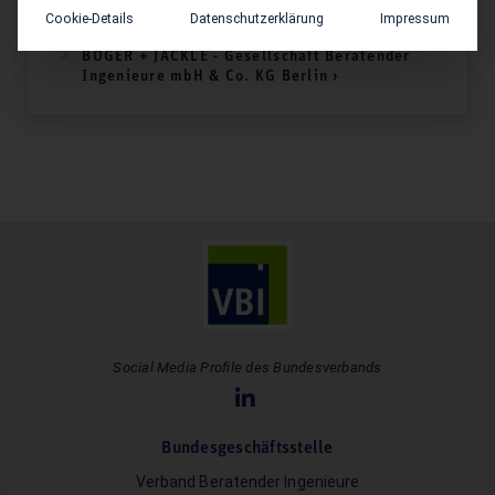
Ingenieurgesellschaft mbH Leipzig ›
Cookie-Details
Datenschutzerklärung
Impressum
BÖGER + JÄCKLE - Gesellschaft Beratender
Ingenieure mbH & Co. KG Berlin ›
Social Media Profile des Bundesverbands
Bundesgeschäftsstelle
Verband Beratender Ingenieure