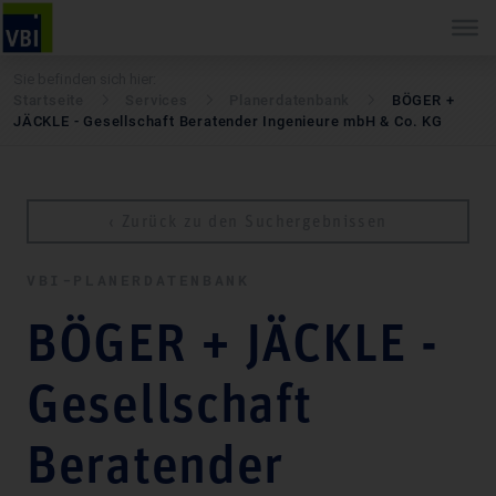
Sie befinden sich hier:
Startseite
Services
Pla­ner­daten­bank
BÖGER +
JÄCKLE - Gesellschaft Beratender Ingenieure mbH & Co. KG
‹ Zurück zu den Suchergebnissen
VBI-PLA­NER­DATEN­BANK
BÖGER + JÄCKLE -
Gesellschaft
Beratender