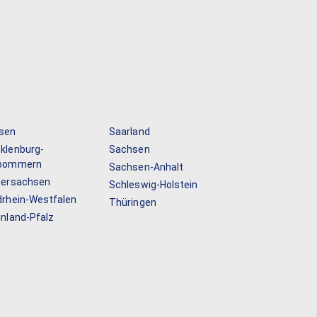
sen
Saarland
klenburg-
Sachsen
pommern
Sachsen-Anhalt
dersachsen
Schleswig-Holstein
drhein-Westfalen
Thüringen
inland-Pfalz