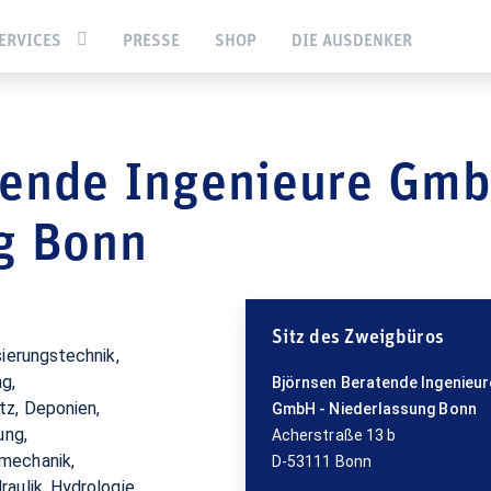
ank
Björnsen Beratende Ingenieure GmbH - Niederlassung Bonn
ERVICES
PRESSE
SHOP
DIE AUSDENKER
tende Ingenieure Gm
ng Bonn
Sitz des Zweigbüros
g,
Björnsen Beratende Ingenieur
z, Deponien,
GmbH - Niederlassung Bonn
ung,
Acherstraße 13 b
mechanik,
D-53111 Bonn
aulik, Hydrologie,