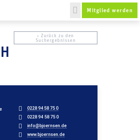
Mitglied werden
‹ Zurück zu den
Suchergebnissen
bH
0228 94 58 75 0
e
0228 94 58 75 0
info@bjoernsen.de
www.bjoernsen.de