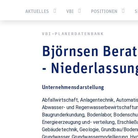
Sie befinden sich hier:
Startseite
Services
Pla­ner­daten­b
AKTUELLES
VBI
POSITIONEN
S
VBI-PLA­NER­DATEN­BANK
Björnsen Bera
- Niederlassu
Unternehmensdarstellung
Abfallwirtschaft, Anlagentechnik, Automatisierungstechnik,
Abwasser- und Regenwasserbewirtschaftun
Baugrunderkundung, Bodenlabor, Bodenschut
Energieerzeugung und- verteilung, Erschließ
Gebäudetechnik, Geologie, Grundbau/Boden
Grundwasser, Grundwassermodellierung, Hydr