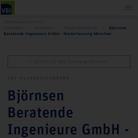
Sie befinden sich hier:
Startseite
Services
Pla­ner­daten­bank
Björnsen
Beratende Ingenieure GmbH - Niederlassung München
‹ Zurück zu den Suchergebnissen
VBI-PLA­NER­DATEN­BANK
Björnsen
Beratende
Ingenieure GmbH -