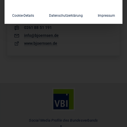
Maria Trost 3
D-56070 Koblenz
Cookie-Details
Datenschutzerklärung
Impressum
0261 88 51 0
0261 88 51 191
info@bjoernsen.de
www.bjoernsen.de
Social Media Profile des Bundesverbands