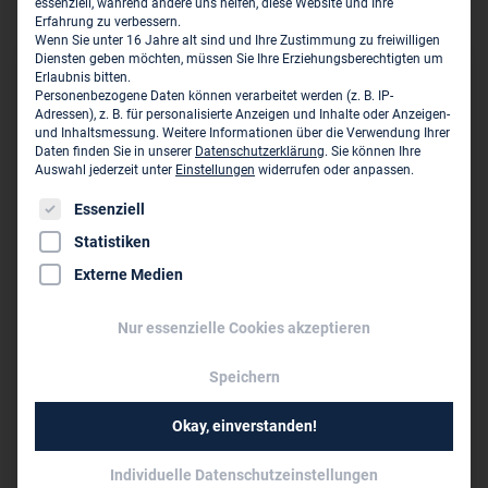
Geothermie
essenziell, während andere uns helfen, diese Website und Ihre
Erfahrung zu verbessern.
Wenn Sie unter 16 Jahre alt sind und Ihre Zustimmung zu freiwilligen
Diensten geben möchten, müssen Sie Ihre Erziehungsberechtigten um
Sitz des Zweigbüros
Erlaubnis bitten.
Personenbezogene Daten können verarbeitet werden (z. B. IP-
Adressen), z. B. für personalisierte Anzeigen und Inhalte oder Anzeigen-
Björnsen Beratende Ingenieure GmbH - Niederlassung
und Inhaltsmessung.
Weitere Informationen über die Verwendung Ihrer
München
Daten finden Sie in unserer
Datenschutzerklärung
.
Sie können Ihre
Auswahl jederzeit unter
Einstellungen
widerrufen oder anpassen.
Anni-Albers-Straße 7
D-80807 München
Es folgt eine Liste der Service-Gruppen, für die eine Einwil
Essenziell
Statistiken
089 30 66 89 11 0
Externe Medien
089 30 66 89 11 49
info@bjoernsen.de
Nur essenzielle Cookies akzeptieren
www.bjoernsen.de
Speichern
Dieses Unternehmen ist ein Zweigbüro von:
Okay, einverstanden!
Björnsen Beratende Ingenieure GmbH ›
Individuelle Datenschutzeinstellungen