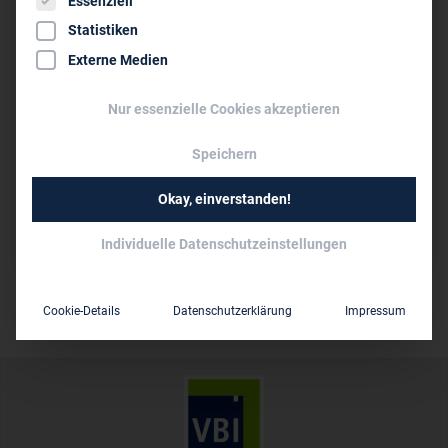
Essenziell
D-85356 Freising
Statistiken
08161 185 01 0
Externe Medien
info@b-ing.info
www.b-ing.info
Nur essenzielle Cookies akzeptieren
Speichern
Persönliche Vertreter im VBI:
Dipl.-Ing. Tobias Schedl
Okay, einverstanden!
10 bis 50
Mitarbeiter:
Individuelle Datenschutzeinstellungen
Cookie-Details
Datenschutzerklärung
Impressum