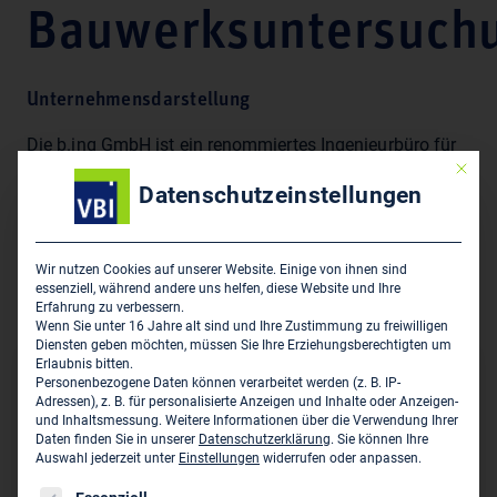
Bauwerksuntersuch
Unternehmensdarstellung
Die b.ing GmbH ist ein renommiertes Ingenieurbüro für
Mit die
Materialprüfung und Bauwerksuntersuchung. Neben der
Datenschutzeinstellungen
Prüfdienstleistung im eigenen Labor bieten wir die
entsprechenden Ingenieurleistungen an. Unsere
Fachgebiete u. a.: Beton, Mauerwerk, Holz,
Wir nutzen Cookies auf unserer Website. Einige von ihnen sind
Bauwerksuntersuchungen, Befestigungstechnik,
essenziell, während andere uns helfen, diese Website und Ihre
Dübeltechnik, Keramik
Erfahrung zu verbessern.
Wenn Sie unter 16 Jahre alt sind und Ihre Zustimmung zu freiwilligen
Diensten geben möchten, müssen Sie Ihre Erziehungsberechtigten um
Erlaubnis bitten.
Hauptsitz des Unternehmens
Personenbezogene Daten können verarbeitet werden (z. B. IP-
Adressen), z. B. für personalisierte Anzeigen und Inhalte oder Anzeigen-
und Inhaltsmessung.
Weitere Informationen über die Verwendung Ihrer
b.ing GmbH - Ingenieurgesellschaft für
Daten finden Sie in unserer
Datenschutzerklärung
.
Sie können Ihre
Bauwerksuntersuchung
Auswahl jederzeit unter
Einstellungen
widerrufen oder anpassen.
Clemensänger-Ost 5
Es folgt eine Liste der Service-Gruppen, für die eine Einwil