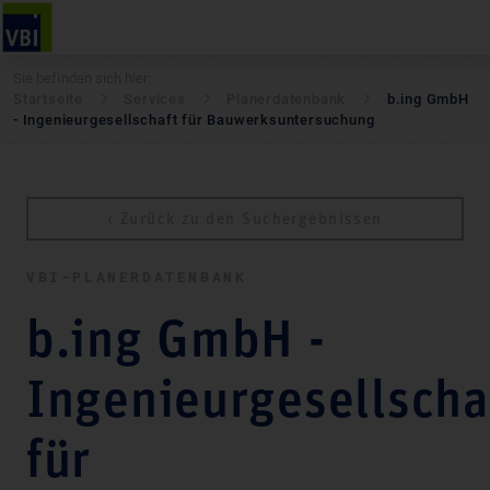
Sie befinden sich hier:
Startseite
Services
Pla­ner­daten­bank
b.ing GmbH
- Ingenieurgesellschaft für Bauwerksuntersuchung
‹ Zurück zu den Suchergebnissen
VBI-PLA­NER­DATEN­BANK
b.ing GmbH -
Ingenieurgesellscha
für