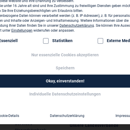
 diese Website und Ihre Erfahrung zu verbessern.
e unter 16 Jahre alt sind und Ihre Zustimmung zu freiwilligen Diensten geben möc
Sie Ihre Erziehungsberechtigten um Erlaubnis bitten.
nbezogene Daten können verarbeitet werden (z. B. IP-Adressen), z. B. für personalis
n und Inhalte oder Anzeigen- und Inhaltsmessung.
Weitere Informationen über die
ung Ihrer Daten finden Sie in unserer
Datenschutzerklärung
.
Sie können Ihre Ausw
it unter
Einstellungen
widerrufen oder anpassen.
lgt eine Liste der Service-Gruppen, für die eine Einwilligung erte
Essenziell
Statistiken
Externe Med
Nur essenzielle Cookies akzeptieren
Positionen
Presse
Speichern
Vergabe & Vergütung
Shop
Infrastruktur
Okay, einverstanden!
Die Ausdenker
Digitalisierung
Hauptstadtkongress
Nachhaltigkeit
Individuelle Datenschutzeinstellungen
e
2024
Nachwuchsförderung
Selbstverständnis
English
ookie-Details
Datenschutzerklärung
Impress
Services
Unsere Landesverbände