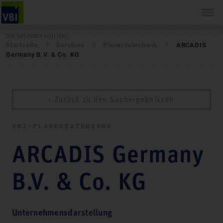
Sie befinden sich hier:
Startseite
Services
Pla­ner­daten­bank
ARCADIS
Germany B.V. & Co. KG
‹ Zurück zu den Suchergebnissen
VBI-PLA­NER­DATEN­BANK
ARCADIS Germany
B.V. & Co. KG
Unternehmensdarstellung