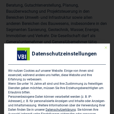
Beratung, Gutachtenerstellung, Planung,
Bauüberwachung und Projektsteuerung in den
Bereichen Umwelt- und Infrastruktur sowie allen
anderen Bereichen des Bauwesens, insbesondere in den
Segmenten Sanierung, Geotechnik, Wasser, Energie,
Immobilien und Verkehr. Die Gesellschaft darf als
Generalunternehmer und Generalübernehmer tätig
Mit die
werden, insbesondere bei Sanierungsaufgaben
Datenschutzeinstellungen
Sitz des Zweigbüros
Wir nutzen Cookies auf unserer Website. Einige von ihnen sind
essenziell, während andere uns helfen, diese Website und Ihre
ARCADIS Germany B.V. & Co. KG
Erfahrung zu verbessern.
EUREF-Campus 10
Wenn Sie unter 16 Jahre alt sind und Ihre Zustimmung zu freiwilligen
D-10829 Berlin
Diensten geben möchten, müssen Sie Ihre Erziehungsberechtigten um
Erlaubnis bitten.
Personenbezogene Daten können verarbeitet werden (z. B. IP-
030 767 58 59 03
Adressen), z. B. für personalisierte Anzeigen und Inhalte oder Anzeigen-
und Inhaltsmessung.
Weitere Informationen über die Verwendung Ihrer
030 67 93 87 99
Daten finden Sie in unserer
Datenschutzerklärung
.
Sie können Ihre
berlin@arcadis.de
Auswahl jederzeit unter
Einstellungen
widerrufen oder anpassen.