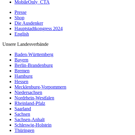
MobileOnly_CTA
Presse
Shop
Die Ausdenker
Hauptstadtkongress 2024
English
Unsere Landesverbände
Baden-Württemberg
Bayern
Berlin-Brandenburg
Bremen
Hamburg
Hessen
Mecklenburg-Vorpommern
Niedersachsen
Nordrhein-Westfalen
Rheinland-Pfalz
Saarland
Sachsen
Sachsen-Anhalt
Schleswig-Holstein
Thüringen