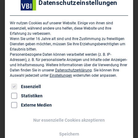
Datenschutzeinstellungen
Leistungskatalogs, unter aktiver Einbeziehung des VBI,
konnten wichtige Hinweise und Ergänzungswünsche
vorgestellt, diskutiert und integriert werden. Dies war ein
Wir nutzen Cookies auf unserer Website. Einige von ihnen sind
essenziell, während andere uns helfen, diese Website und Ihre
sehr guter Prozess.“
Erfahrung zu verbessern.
Wenn Sie unter 16 Jahre alt sind und Ihre Zustimmung zu freiwilligen
Mit dem BSLK wird vor allem öffentlichen Auftraggebern
Diensten geben möchten, müssen Sie Ihre Erziehungsberechtigten um
Erlaubnis bitten.
eine praxisorientierte Anwendungshilfe an die Hand
Personenbezogene Daten können verarbeitet werden (z. B. IP-
gegeben, mit der die Vergabestellen BIM-basierte Projekte
Adressen), z. B. für personalisierte Anzeigen und Inhalte oder Anzeigen-
und Inhaltsmessung.
Weitere Informationen über die Verwendung Ihrer
in allen gängigen Vertragstype eindeutig ausschreiben und
Daten finden Sie in unserer
Datenschutzerklärung
.
Sie können Ihre
realisieren können. Für 13 ausgewählte Anwendungsfälle
Auswahl jederzeit unter
Einstellungen
widerrufen oder anpassen.
des Masterplans enthält der Katalog standardisierte, BIM-
Es folgt eine Liste der Service-Gruppen, für die eine Einwil
Essenziell
spezifische Aufgabenbeschreibungen und die
Statistiken
dazugehörigen Lieferobjektbeschreibungen. Die
Externe Medien
Anwendungsfälle sollen systematisch erweitert werden.
DEGES-Bereichsleiter Andreas Irngartinger betont die
Nur essenzielle Cookies akzeptieren
Relevanz des BLSK für die Praxis: „Wir haben praktische
Speichern
Erfahrungen aus über 80 BIM-Infrastrukturprojekten aus