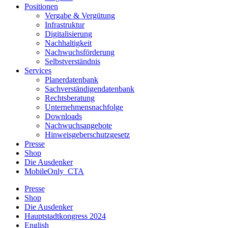
Positionen
Vergabe & Vergütung
Infrastruktur
Digitalisierung
Nachhaltigkeit
Nachwuchsförderung
Selbstverständnis
Services
Planerdatenbank
Sachverständigendatenbank
Rechtsberatung
Unternehmensnachfolge
Downloads
Nachwuchsangebote
Hinweisgeberschutzgesetz
Presse
Shop
Die Ausdenker
MobileOnly_CTA
Presse
Shop
Die Ausdenker
Hauptstadtkongress 2024
English