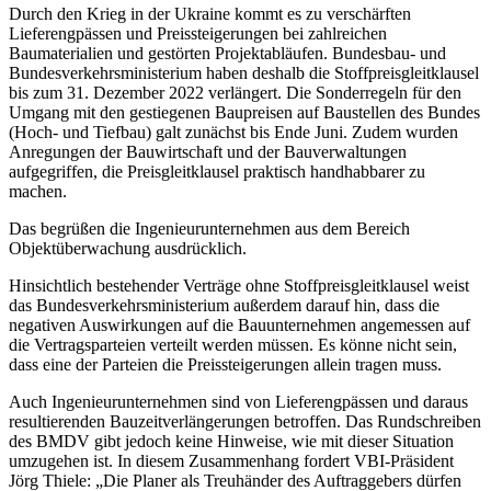
Durch den Krieg in der Ukraine kommt es zu verschärften
Lieferengpässen und Preissteigerungen bei zahlreichen
Baumaterialien und gestörten Projektabläufen. Bundesbau- und
Bundesverkehrsministerium haben deshalb die Stoffpreisgleitklausel
bis zum 31. Dezember 2022 verlängert. Die Sonderregeln für den
Umgang mit den gestiegenen Baupreisen auf Baustellen des Bundes
(Hoch- und Tiefbau) galt zunächst bis Ende Juni. Zudem wurden
Anregungen der Bauwirtschaft und der Bauverwaltungen
aufgegriffen, die Preisgleitklausel praktisch handhabbarer zu
machen.
Das begrüßen die Ingenieurunternehmen aus dem Bereich
Objektüberwachung ausdrücklich.
Hinsichtlich bestehender Verträge ohne Stoffpreisgleitklausel weist
das Bundesverkehrsministerium außerdem darauf hin, dass die
negativen Auswirkungen auf die Bauunternehmen angemessen auf
die Vertragsparteien verteilt werden müssen. Es könne nicht sein,
dass eine der Parteien die Preissteigerungen allein tragen muss.
Auch Ingenieurunternehmen sind von Lieferengpässen und daraus
resultierenden Bauzeitverlängerungen betroffen. Das Rundschreiben
des BMDV gibt jedoch keine Hinweise, wie mit dieser Situation
umzugehen ist. In diesem Zusammenhang fordert VBI-Präsident
Jörg Thiele: „Die Planer als Treuhänder des Auftraggebers dürfen