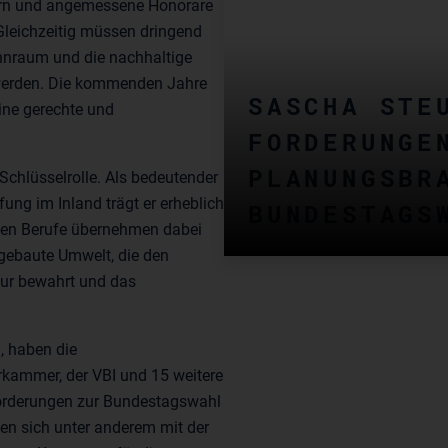
rdern und angemessene Honorare
Gleichzeitig müssen dringend
hnraum und die nachhaltige
werden. Die kommenden Jahre
SASCHA STE
ine gerechte und
FORDERUNGE
PLANUNGSBR
 Schlüsselrolle. Als bedeutender
ng im Inland trägt er erheblich
BUNDESTAGS
reien Berufe übernehmen dabei
 gebaute Umwelt, die den
ltur bewahrt und das
, haben die
kammer, der VBI und 15 weitere
orderungen zur Bundestagswahl
sen sich unter anderem mit der