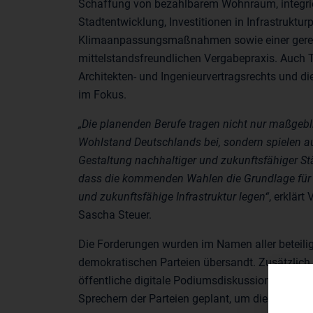
Schaffung von bezahlbarem Wohnraum, integrie
Stadtentwicklung, Investitionen in Infrastruktur
Klimaanpassungsmaßnahmen sowie einer gere
mittelstandsfreundlichen Vergabepraxis. Auch
Architekten- und Ingenieurvertragsrechts und d
im Fokus.
„Die planenden Berufe tragen nicht nur maßgebl
Wohlstand Deutschlands bei, sondern spielen auc
Gestaltung nachhaltiger und zukunftsfähiger Stä
dass die kommenden Wahlen die Grundlage für e
und zukunftsfähige Infrastruktur legen“
, erklärt
Sascha Steuer.
Die Forderungen wurden im Namen aller beteili
demokratischen Parteien übersandt. Zusätzlich 
öffentliche digitale Podiumsdiskussion mit bau
Sprechern der Parteien geplant, um die zentrale