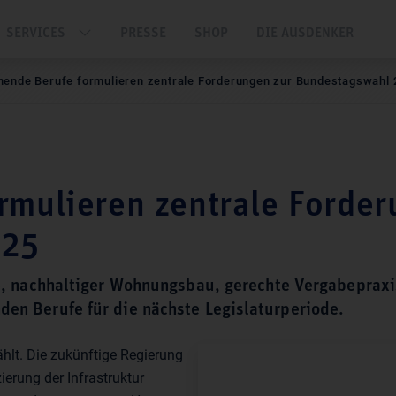
SERVICES
PRESSE
SHOP
DIE AUSDENKER
nende Berufe formulieren zentrale Forderungen zur Bundestagswahl 
rmulieren zentrale Forder
025
, nachhaltiger Wohnungsbau, gerechte Vergabepraxis
den Berufe für die nächste Legislaturperiode.
hlt. Die zukünftige Regierung
ierung der Infrastruktur