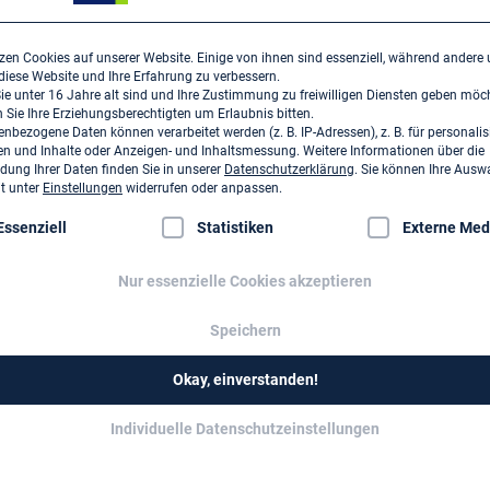
gsberufe in Deutschland
n und technischen
zen Cookies auf unserer Website. Einige von ihnen sind essenziell, während andere
 diese Website und Ihre Erfahrung zu verbessern.
e unter 16 Jahre alt sind und Ihre Zustimmung zu freiwilligen Diensten geben möc
Sie Ihre Erziehungsberechtigten um Erlaubnis bitten.
izierte Planende gewährleisten
nbezogene Daten können verarbeitet werden (z. B. IP-Adressen), z. B. für personalis
n und Inhalte oder Anzeigen- und Inhaltsmessung.
Weitere Informationen über die
iert und mittelstandsfreundlich
ung Ihrer Daten finden Sie in unserer
Datenschutzerklärung
.
Sie können Ihre Ausw
it unter
Einstellungen
widerrufen oder anpassen.
lgt eine Liste der Service-Gruppen, für die eine Einwilligung erte
nd Evaluierung einleiten
Essenziell
Statistiken
Externe Med
nd zukunftsfähig gestalten
Nur essenzielle Cookies akzeptieren
hnittskompetenzen stärken
Speichern
ezahlbaren Wohnraum und
igen
Okay, einverstanden!
 Landschaft fördern
Individuelle Datenschutzeinstellungen
emeinwohlorientierte