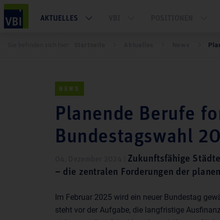
AKTUELLES
VBI
POSITIONEN
Sie befinden sich hier:
Startseite
Aktuelles
News
Pla
NEWS
Planende Berufe fo
Bundestagswahl 2
Zukunftsfähige Städte
04. Dezember 2024 |
– die zentralen Forderungen der planen
Im Februar 2025 wird ein neuer Bundestag gewä
steht vor der Aufgabe, die langfristige Ausfinanz