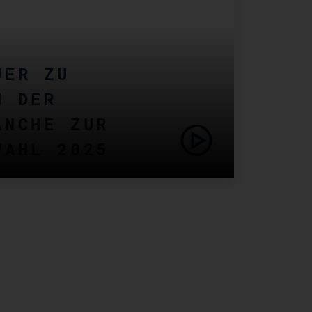
UER ZU
N DER
ANCHE ZUR
WAHL 2025