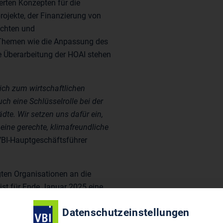
rten Konzepten für die
projekte, der Finanzierung von
chten und
 Themen wie die Anpassung des
ie Überarbeitung der HOAI stehen
ich zum wirtschaftlichen
h eine Schlüsselrolle bei der
dte. Wir setzen uns dafür ein,
ine gerechte, klimafreundliche
 VBI-Hauptgeschäftsführer
gten Organisationen an die
ist für Ende Januar 2025 eine
politischen Sprecherinnen und
Datenschutzeinstellungen
n Themen weiter zu vertiefen.