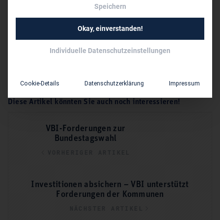
Zur Blog-Startseite
Speichern
Okay, einverstanden!
Schlagworte
Individuelle Datenschutzeinstellungen
BÖKAMP
BUNDESTAGSWAHL
HOAI
KLIMASCHUTZ
THIELE
Cookie-Details
Datenschutzerklärung
Impressum
Diese Artikel könnten Sie auch noch interessieren!
VBI-Forderungen zur
Bundestagswahl
VORHERIGER ARTIKEL
Investitionen absichern – VBI unterstützt
Forderungen der Kommunen
NÄCHSTER ARTIKEL