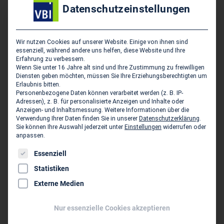
Datenschutzeinstellungen
dem zunehmenden Preiswettbewerb entgegengewirkt
werden.
Ein weiteres wichtiges Thema des Gesprächs war der
Wir nutzen Cookies auf unserer Website. Einige von ihnen sind
essenziell, während andere uns helfen, diese Website und Ihre
Beitrag der Planerinnen und Planer zum Klimaschutz.
Erfahrung zu verbessern.
Wenn Sie unter 16 Jahre alt sind und Ihre Zustimmung zu freiwilligen
Hierbei könne insbesondere die Innovationskraft der
Diensten geben möchten, müssen Sie Ihre Erziehungsberechtigten um
Branche Wesentliches leisten. Es wurde vereinbart, den
Erlaubnis bitten.
Personenbezogene Daten können verarbeitet werden (z. B. IP-
Austausch regelmäßig fortzusetzen und in den zentralen
Adressen), z. B. für personalisierte Anzeigen und Inhalte oder
Themen der Planungswirtschaft eng
Anzeigen- und Inhaltsmessung.
Weitere Informationen über die
Verwendung Ihrer Daten finden Sie in unserer
Datenschutzerklärung
.
zusammenzuarbeiten.
Sie können Ihre Auswahl jederzeit unter
Einstellungen
widerrufen oder
anpassen.
Es folgt eine Liste der Service-Gruppen, für die eine Einwil
Essenziell
Statistiken
Externe Medien
Beitrag teilen
Nur essenzielle Cookies akzeptieren