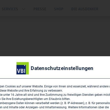
SERVICES
PRESSE
SHOP
DIE AUSDENKER
Datenschutzeinstellungen
zen Cookies auf unserer Website. Einige von ihnen sind essenziell, während andere
 diese Website und Ihre Erfahrung zu verbessern.
e unter 16 Jahre alt sind und Ihre Zustimmung zu freiwilligen Diensten geben möc
Sie Ihre Erziehungsberechtigten um Erlaubnis bitten.
nbezogene Daten können verarbeitet werden (z. B. IP-Adressen), z. B. für personalis
n und Inhalte oder Anzeigen- und Inhaltsmessung.
Weitere Informationen über die