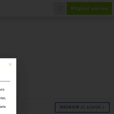
Mitglied werden
Mit diesem Button wird der Dialog geschlossen. Seine Funktionalität ist ident
 uns
hten,
ierte
INGENIUM 21 3/2026
‹ Zurück zur Übersicht