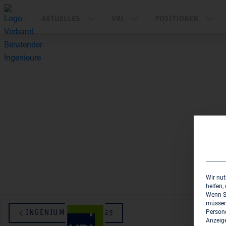
AKTUELLES
VBI
POSITIONEN
Wir nut
helfen,
Wenn Si
müssen 
Persone
INGENIUM 19 09/2025
Anzeige