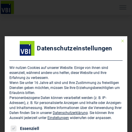
Mit die
Datenschutzeinstellungen
Wir nutzen Cookies auf unserer Website. Einige von ihnen sind
essenziell, während andere uns helfen, diese Website und Ihre
Erfahrung zu verbessern.
Wenn Sie unter 16 Jahre alt sind und Ihre Zustimmung zu freiwilligen
Diensten geben möchten, müssen Sie Ihre Erziehungsberechtigten um
Erlaubnis bitten.
Personenbezogene Daten können verarbeitet werden (z. B. IP-
Adressen), z. B. für personalisierte Anzeigen und Inhalte oder Anzeigen-
und Inhaltsmessung.
Weitere Informationen über die Verwendung Ihrer
VBI-Magazin 09/10 2016
‹ Zurück zur Übersicht
Daten finden Sie in unserer
Datenschutzerklärung
.
Sie können Ihre
Auswahl jederzeit unter
Einstellungen
widerrufen oder anpassen.
VBI-Magazin 01/02 2017
Es folgt eine Liste der Service-Gruppen, für die eine Einwil
Essenziell