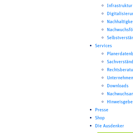
Infrastruktur
Digitalisieru
Copyright © 2026 Alle Rechte vorbehalten.
Impressum
Datenschutz
Compliance
Widerrufsbelehrung
Kontak
Nachhaltigke
Richtlinie
Nachwuchsfö
Selbstverstä
Services
Planerdaten
Sachverstän
Rechtsberat
Unternehmen
Downloads
Nachwuchsan
Hinweisgebe
Presse
Shop
Die Ausdenker