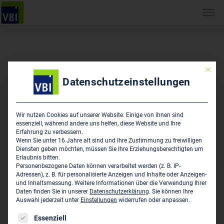
Mit die
Datenschutzeinstellungen
Wir nutzen Cookies auf unserer Website. Einige von ihnen sind
essenziell, während andere uns helfen, diese Website und Ihre
Erfahrung zu verbessern.
Wenn Sie unter 16 Jahre alt sind und Ihre Zustimmung zu freiwilligen
Diensten geben möchten, müssen Sie Ihre Erziehungsberechtigten um
Erlaubnis bitten.
Personenbezogene Daten können verarbeitet werden (z. B. IP-
Adressen), z. B. für personalisierte Anzeigen und Inhalte oder Anzeigen-
und Inhaltsmessung.
Weitere Informationen über die Verwendung Ihrer
VBI-Magazin 11/12 2019
‹ Zurück zur Übersicht
Daten finden Sie in unserer
Datenschutzerklärung
.
Sie können Ihre
Auswahl jederzeit unter
Einstellungen
widerrufen oder anpassen.
VBI-Magazin 03/04 2020
Es folgt eine Liste der Service-Gruppen, für die eine Einwil
Essenziell