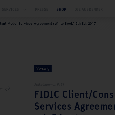
SERVICES
PRESSE
SHOP
DIE AUSDENKER
tant Model Services Agreement (White Book) 5th Ed. 2017
Vorrätig
Artikelnummer:
F151
en
FIDIC Client/Cons
Services Agreeme