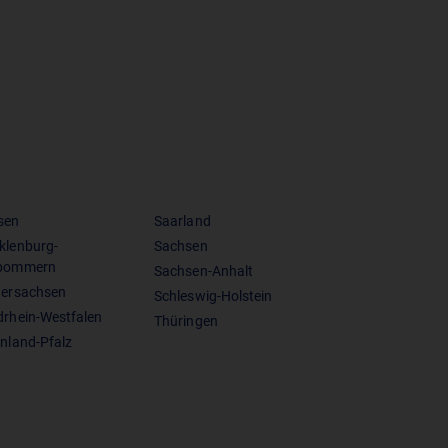
sen
Saarland
klenburg-
Sachsen
pommern
Sachsen-Anhalt
dersachsen
Schleswig-Holstein
drhein-Westfalen
Thüringen
nland-Pfalz