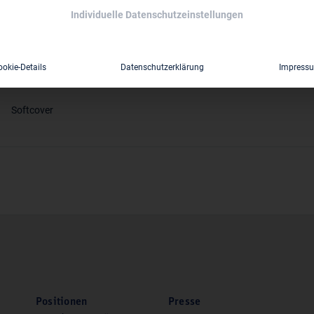
Individuelle Datenschutzeinstellungen
978-2-88432-078-8
ookie-Details
Datenschutzerklärung
Impress
48
Softcover
Positionen
Presse