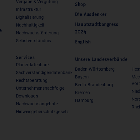
Vergabe & Vergütung
Shop
Infrastruktur
Die Ausdenker
Digitalisierung
Hauptstadtkongress
Nachhaltigkeit
e
2024
Nachwuchsförderung
Selbstverständnis
English
Services
Unsere Landesverbände
Planerdatenbank
Baden-Württemberg
Hes
Sachverständigendatenbank
Bayern
Mec
Rechtsberatung
Vor
Berlin-Brandenburg
Unternehmensnachfolge
Nie
Bremen
Downloads
Nor
Hamburg
Nachwuchsangebote
Rhei
Hinweisgeberschutzgesetz