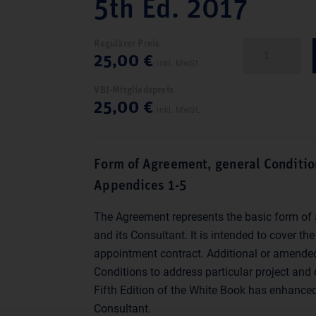
5th Ed. 2017
Regulärer Preis
FIDIC
25,00
€
Client/Consult
inkl. MwSt.
Model
VBI-Mitgliedspreis
Services
25,00
€
inkl. MwSt.
Agreement
(White
Book)
Form of Agreement, general Condition
5th
Appendices 1-5
Ed.
2017
The Agreement represents the basic form of 
Menge
and its Consultant. It is intended to cover t
appointment contract. Additional or amended
Conditions to address particular project and
Fifth Edition of the White Book has enhanced
Consultant.