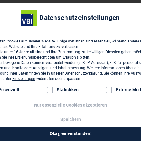
Datenschutzeinstellungen
zen Cookies auf unserer Website. Einige von ihnen sind essenziell, während andere
 diese Website und Ihre Erfahrung zu verbessern.
e unter 16 Jahre alt sind und Ihre Zustimmung zu freiwilligen Diensten geben möc
Sie Ihre Erziehungsberechtigten um Erlaubnis bitten.
nbezogene Daten können verarbeitet werden (z. B. IP-Adressen), z. B. für personalis
n und Inhalte oder Anzeigen- und Inhaltsmessung.
Weitere Informationen über die
n Sie die
Errata zu di
ung Ihrer Daten finden Sie in unserer
Datenschutzerklärung
.
Sie können Ihre Ausw
it unter
Einstellungen
widerrufen oder anpassen.
die auf der FIDIC-Web
lgt eine Liste der Service-Gruppen, für die eine Einwilligung erte
Essenziell
Statistiken
Externe Med
 sind.
Nur essenzielle Cookies akzeptieren
Speichern
Okay, einverstanden!