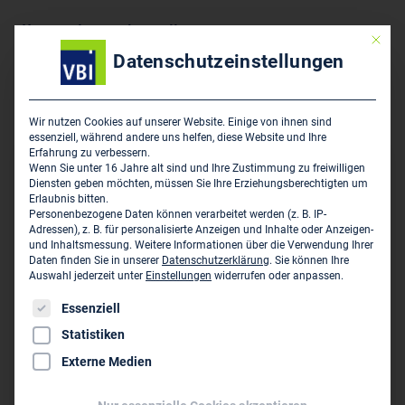
Unternehmensdarstellung
Mit die
Datenschutzeinstellungen
Tragwerksplanung, Instandsetzungsplanung, Gutachten
Schäden an Gebäuden, Gutachten Holzzustand,
Wirtschaftliches Bauen, Auslandsbau,
Wir nutzen Cookies auf unserer Website. Einige von ihnen sind
essenziell, während andere uns helfen, diese Website und Ihre
Erfahrung zu verbessern.
Wenn Sie unter 16 Jahre alt sind und Ihre Zustimmung zu freiwilligen
Hauptsitz des Unternehmens
Diensten geben möchten, müssen Sie Ihre Erziehungsberechtigten um
Erlaubnis bitten.
Ingenieurkontor - mosler nagel weitzer GmbH
Personenbezogene Daten können verarbeitet werden (z. B. IP-
Adressen), z. B. für personalisierte Anzeigen und Inhalte oder Anzeigen-
Am Bauhof 4b
und Inhaltsmessung.
Weitere Informationen über die Verwendung Ihrer
D-91088 Bubenreuth
Daten finden Sie in unserer
Datenschutzerklärung
.
Sie können Ihre
Auswahl jederzeit unter
Einstellungen
widerrufen oder anpassen.
09131 / 400 10 - 0
Es folgt eine Liste der Service-Gruppen, für die eine Einwil
Essenziell
09131 / 400 10 - 29
Statistiken
info@ik-mnw.de
Externe Medien
Persönliche Vertreter im VBI: