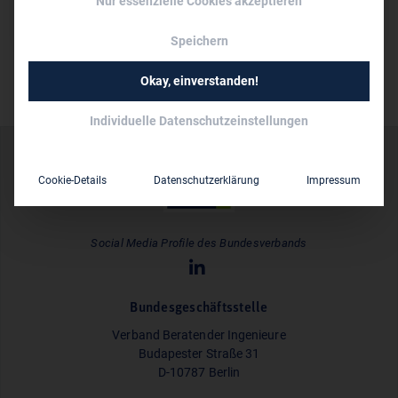
Nur essenzielle Cookies akzeptieren
Prof. Dr.-Ing. Friedo Mosler
Speichern
Okay, einverstanden!
Individuelle Datenschutzeinstellungen
Cookie-Details
Datenschutzerklärung
Impressum
Social Media Profile des Bundesverbands
Bundesgeschäftsstelle
Verband Beratender Ingenieure
Budapester Straße 31
D-10787 Berlin