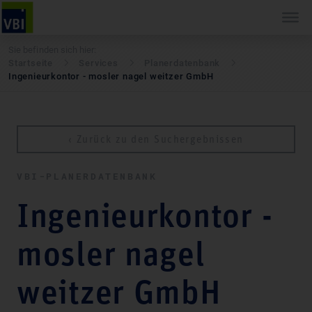
Sie befinden sich hier:
Startseite
Services
Pla­ner­daten­bank
Ingenieurkontor - mosler nagel weitzer GmbH
‹ Zurück zu den Suchergebnissen
VBI-PLA­NER­DATEN­BANK
Ingenieurkontor -
mosler nagel
weitzer GmbH