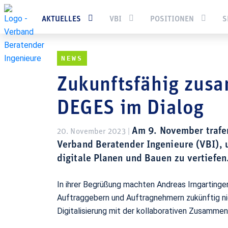
Sie befinden sich hier:
Startseite
Aktuelles
News
Zuku
AKTUELLES
VBI
POSITIONEN
S
NEWS
Zukunftsfähig zus
DEGES im Dialog
Am 9. November trafen
20. November 2023 |
Verband Beratender Ingenieure (VBI),
digitale Planen und Bauen zu vertiefen
In ihrer Begrüßung machten Andreas Irngartinge
Auftraggebern und Auftragnehmern zukünftig nic
Digitalisierung mit der kollaborativen Zusammena