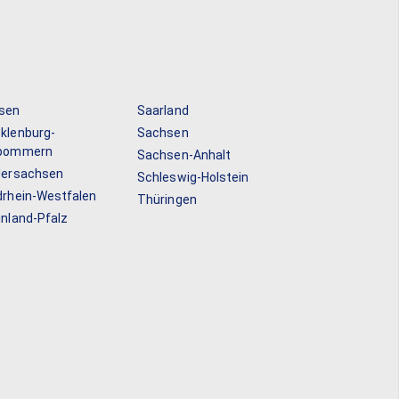
sen
Saarland
klenburg-
Sachsen
pommern
Sachsen-Anhalt
dersachsen
Schleswig-Holstein
drhein-Westfalen
Thüringen
inland-Pfalz