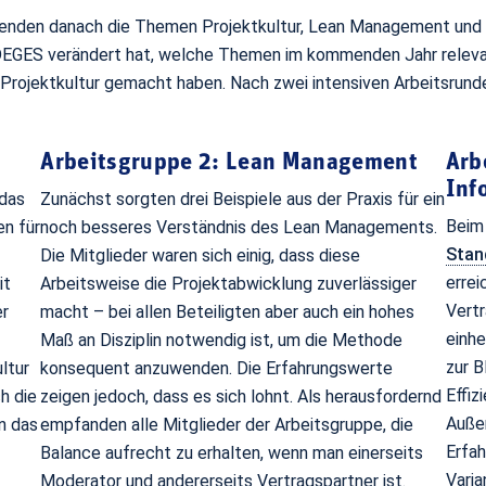
menden danach die Themen Projektkultur, Lean Management und BI
EGES verändert hat, welche Themen im kommenden Jahr relevan
rojektkultur gemacht haben. Nach zwei intensiven Arbeitsrunden
Arbeitsgruppe 2: Lean Management
Arb
Inf
 das
Zunächst sorgten drei Beispiele aus der Praxis für ein
Beim
en für
noch besseres Verständnis des Lean Managements.
Stan
Die Mitglieder waren sich einig, dass diese
errei
it
Arbeitsweise die Projektabwicklung zuverlässiger
Vertr
er
macht – bei allen Beteiligten aber auch ein hohes
einh
Maß an Disziplin notwendig ist, um die Methode
zur B
ltur
konsequent anzuwenden. Die Erfahrungswerte
Effiz
h die
zeigen jedoch, dass es sich lohnt. Als herausfordernd
Außer
n das
empfanden alle Mitglieder der Arbeitsgruppe, die
Erfah
Balance aufrecht zu erhalten, wenn man einerseits
Vari
Moderator und andererseits Vertragspartner ist.