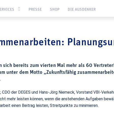
nftsfähig zusammenarbeiten: Planungsunternehmen und DEGES im
ERVICES
PRESSE
SHOP
DIE AUSDENKER
ammenarbeiten: Planungs
 sich bereits zum vierten Mal mehr als 60 Vertrete
 um unter dem Motto „Zukunftsfähig zusammenarbeit
.
r, CDO der DEGES und Hans-Jörg Niemeck, Vorstand VBI-Verkehrs
ht mehr leisten können, wenn die anstehenden Aufgaben bewälti
rbeit einen Beitrag leisten, Streitpunkte zu minimieren.