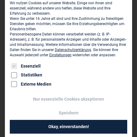
Legislaturperiode an, dass diese Ziele möglicherweise
Wir nutzen Cookies auf unserer Website. Einige von ihnen sind
nicht erreicht werden.
essenziell, während andere uns helfen, diese Website und Ihre
Erfahrung zu verbessern.
Wenn Sie unter 16 Jahre alt sind und Ihre Zustimmung zu freiwilligen
Dabei stellt die Bau- und Immobilienwirtschaft nicht nur
Diensten geben möchten, müssen Sie Ihre Erziehungsberechtigten um
einen bedeutenden Wirtschaftsfaktor dar, sondern bietet
Erlaubnis bitten.
Personenbezogene Daten können verarbeitet werden (z. B. IP-
auch Lösungen für gesellschaftliche Herausforderungen
Adressen), z. B. für personalisierte Anzeigen und Inhalte oder Anzeigen-
und Inhaltsmessung.
Weitere Informationen über die Verwendung Ihrer
wie den Wohnungsmangel und die Umsetzung von
Daten finden Sie in unserer
Datenschutzerklärung
.
Sie können Ihre
Klimaschutzzielen. Um diesen Sektor wieder anzukurbeln,
Auswahl jederzeit unter
Einstellungen
widerrufen oder anpassen.
sind sowohl politische Maßnahmen als auch ergänzende
Es folgt eine Liste der Service-Gruppen, für die eine Einwil
Essenziell
Impulse erforderlich. Die kürzlich verabschiedeten
Statistiken
Maßnahmen der Bundesregierung sind ein erster Schritt,
Externe Medien
doch entscheidend ist ihre rasche Umsetzung. Das Fehlen
einer zeitnahen Reaktion könnte nicht nur die
Nur essenzielle Cookies akzeptieren
Bauwirtschaft, sondern auch die Gesamtwirtschaft negativ
beeinflussen.
Speichern
Der vorliegende Bericht des BDI bietet Einblicke in die
Okay, einverstanden!
Instrumente des Maßnahmenpakets Bauen und stellt