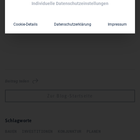
Anforderungen an weitere Schritte, um eine kurzfristige und
Individuelle Datenschutzeinstellungen
nachhaltige Wirkung zu erzielen und die gesetzten Ziele zu
erreichen.
Cookie-Details
Datenschutzerklärung
Impressum
Hier geht es zum vollständigen Bericht:
Positionspapier
Beitrag teilen
Zur Blog-Startseite
Schlagworte
BAUEN
INVESTITIONEN
KONJUNKTUR
PLANEN