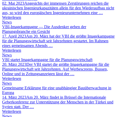
02. Mai 2023
Angesichts der immensen Zerstörungen reichen die
ukrainischen Ingenieurkapazitäten allein für den Wiederaufbau nicht
aus, so wird den europäischen Ingenieurunternehmen eine …
Weiterlesen
News
VBI-Imagekampagne — Die Ausdenker geben der
Planungsbranche ein Gesicht
17. April 2023
Am 20. März hat der VBI die größte Imagekampagne
für die Planungswirtschaft seit Jahrzehnten gestartet. Im Rahmen
eines gemeinsamen Abends …
Weiterlesen
News
VBI startet Imagekampagne für die Planungswirtschaft
20. März 2023
Der VBI startet die größte Imagekampagne für die
Planungswirtschaft seit Jahrzehnten. Auf Werbescreens, Bussen,
Online und in Zeitungsanzeigen lässt der …
Weiterlesen
News
Gemeinsame Erklärung für eine unabhängige Bauüberwachung in
Europa
14. März 2023
Am 20. März findet in Brüssel die Internationale
Geberkonferenz zur Unterstützung der Menschen in der Türkei und
Syrien statt. Der …
Weiterlesen
News