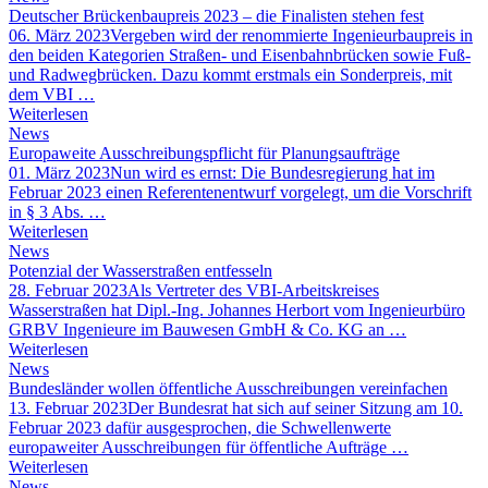
Deutscher Brückenbaupreis 2023 – die Finalisten stehen fest
06. März 2023
Vergeben wird der renommierte Ingenieurbaupreis in
den beiden Kategorien Straßen- und Eisenbahnbrücken sowie Fuß-
und Radwegbrücken. Dazu kommt erstmals ein Sonderpreis, mit
dem VBI …
Weiterlesen
News
Europaweite Ausschreibungspflicht für Planungsaufträge
01. März 2023
Nun wird es ernst: Die Bundesregierung hat im
Februar 2023 einen Referentenentwurf vorgelegt, um die Vorschrift
in § 3 Abs. …
Weiterlesen
News
Potenzial der Wasserstraßen entfesseln
28. Februar 2023
Als Vertreter des VBI-Arbeitskreises
Wasserstraßen hat Dipl.-Ing. Johannes Herbort vom Ingenieurbüro
GRBV Ingenieure im Bauwesen GmbH & Co. KG an …
Weiterlesen
News
Bundesländer wollen öffentliche Ausschreibungen vereinfachen
13. Februar 2023
Der Bundesrat hat sich auf seiner Sitzung am 10.
Februar 2023 dafür ausgesprochen, die Schwellenwerte
europaweiter Ausschreibungen für öffentliche Aufträge …
Weiterlesen
News