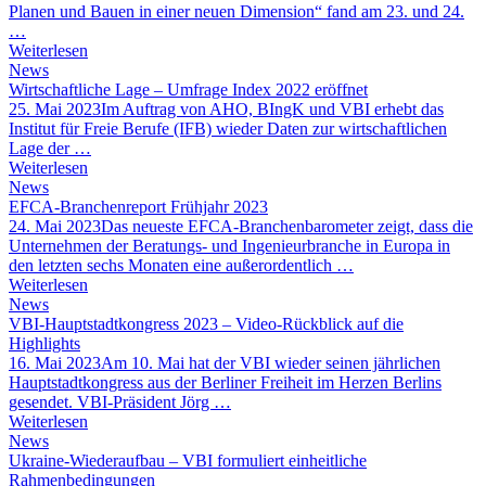
Planen und Bauen in einer neuen Dimension“ fand am 23. und 24.
…
Weiterlesen
News
Wirtschaftliche Lage – Umfrage Index 2022 eröffnet
25. Mai 2023
Im Auftrag von AHO, BIngK und VBI erhebt das
Institut für Freie Berufe (IFB) wieder Daten zur wirtschaftlichen
Lage der …
Weiterlesen
News
EFCA-Branchenreport Frühjahr 2023
24. Mai 2023
Das neueste EFCA-Branchenbarometer zeigt, dass die
Unternehmen der Beratungs- und Ingenieurbranche in Europa in
den letzten sechs Monaten eine außerordentlich …
Weiterlesen
News
VBI-Hauptstadtkongress 2023 – Video-Rückblick auf die
Highlights
16. Mai 2023
Am 10. Mai hat der VBI wieder seinen jährlichen
Hauptstadtkongress aus der Berliner Freiheit im Herzen Berlins
gesendet. VBI-Präsident Jörg …
Weiterlesen
News
Ukraine-Wiederaufbau – VBI formuliert einheitliche
Rahmenbedingungen