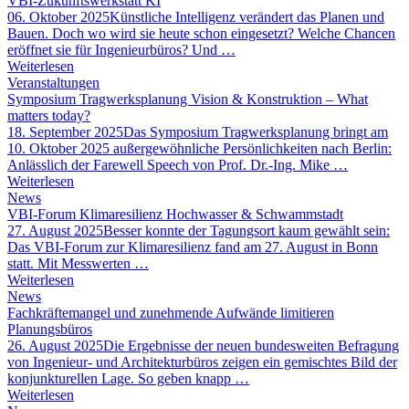
VBI-Zukunftswerkstatt KI
06. Oktober 2025
Künstliche Intelligenz verändert das Planen und
Bauen. Doch wo wird sie heute schon eingesetzt? Welche Chancen
eröffnet sie für Ingenieurbüros? Und …
Weiterlesen
Veranstaltungen
Symposium Tragwerksplanung Vision & Konstruktion – What
matters today?
18. September 2025
Das Symposium Tragwerksplanung bringt am
10. Oktober 2025 außergewöhnliche Persönlichkeiten nach Berlin:
Anlässlich der Farewell Speech von Prof. Dr.-Ing. Mike …
Weiterlesen
News
VBI-Forum Klimaresilienz Hochwasser & Schwammstadt
27. August 2025
Besser konnte der Tagungsort kaum gewählt sein:
Das VBI-Forum zur Klimaresilienz fand am 27. August in Bonn
statt. Mit Messwerten …
Weiterlesen
News
Fachkräftemangel und zunehmende Aufwände limitieren
Planungsbüros
26. August 2025
Die Ergebnisse der neuen bundesweiten Befragung
von Ingenieur- und Architekturbüros zeigen ein gemischtes Bild der
konjunkturellen Lage. So geben knapp …
Weiterlesen