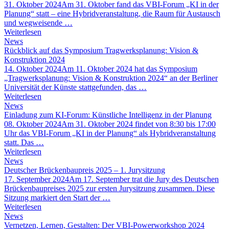
31. Oktober 2024
Am 31. Oktober fand das VBI-Forum „KI in der
Planung“ statt – eine Hybridveranstaltung, die Raum für Austausch
und wegweisende …
Weiterlesen
News
Rückblick auf das Symposium Tragwerksplanung: Vision &
Konstruktion 2024
14. Oktober 2024
Am 11. Oktober 2024 hat das Symposium
„Tragwerksplanung: Vision & Konstruktion 2024“ an der Berliner
Universität der Künste stattgefunden, das …
Weiterlesen
News
Einladung zum KI-Forum: Künstliche Intelligenz in der Planung
08. Oktober 2024
Am 31. Oktober 2024 findet von 8:30 bis 17:00
Uhr das VBI-Forum „KI in der Planung“ als Hybridveranstaltung
statt. Das …
Weiterlesen
News
Deutscher Brückenbaupreis 2025 – 1. Jurysitzung
17. September 2024
Am 17. September trat die Jury des Deutschen
Brückenbaupreises 2025 zur ersten Jurysitzung zusammen. Diese
Sitzung markiert den Start der …
Weiterlesen
News
Vernetzen, Lernen, Gestalten: Der VBI-Powerworkshop 2024