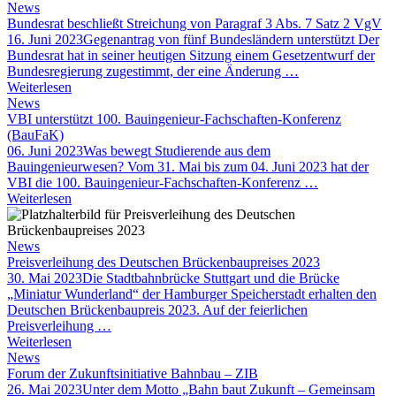
News
Bundesrat beschließt Streichung von Paragraf 3 Abs. 7 Satz 2 VgV
16. Juni 2023
Gegenantrag von fünf Bundesländern unterstützt Der
Bundesrat hat in seiner heutigen Sitzung einem Gesetzentwurf der
Bundesregierung zugestimmt, der eine Änderung …
Weiterlesen
News
VBI unterstützt 100. Bauingenieur-Fachschaften-Konferenz
(BauFaK)
06. Juni 2023
Was bewegt Studierende aus dem
Bauingenieurwesen? Vom 31. Mai bis zum 04. Juni 2023 hat der
VBI die 100. Bauingenieur-Fachschaften-Konferenz …
Weiterlesen
News
Preisverleihung des Deutschen Brückenbaupreises 2023
30. Mai 2023
Die Stadtbahnbrücke Stuttgart und die Brücke
„Miniatur Wunderland“ der Hamburger Speicherstadt erhalten den
Deutschen Brückenbaupreis 2023. Auf der feierlichen
Preisverleihung …
Weiterlesen
News
Forum der Zukunftsinitiative Bahnbau – ZIB
26. Mai 2023
Unter dem Motto „Bahn baut Zukunft – Gemeinsam