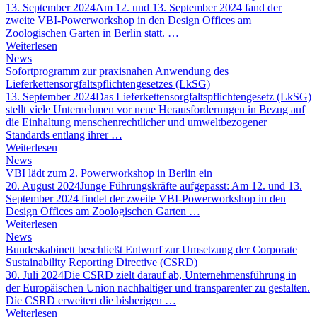
13. September 2024
Am 12. und 13. September 2024 fand der
zweite VBI-Powerworkshop in den Design Offices am
Zoologischen Garten in Berlin statt. …
Weiterlesen
News
Sofortprogramm zur praxisnahen Anwendung des
Lieferkettensorgfaltspflichtengesetzes (LkSG)
13. September 2024
Das Lieferkettensorgfaltspflichtengesetz (LkSG)
stellt viele Unternehmen vor neue Herausforderungen in Bezug auf
die Einhaltung menschenrechtlicher und umweltbezogener
Standards entlang ihrer …
Weiterlesen
News
VBI lädt zum 2. Powerworkshop in Berlin ein
20. August 2024
Junge Führungskräfte aufgepasst: Am 12. und 13.
September 2024 findet der zweite VBI-Powerworkshop in den
Design Offices am Zoologischen Garten …
Weiterlesen
News
Bundeskabinett beschließt Entwurf zur Umsetzung der Corporate
Sustainability Reporting Directive (CSRD)
30. Juli 2024
Die CSRD zielt darauf ab, Unternehmensführung in
der Europäischen Union nachhaltiger und transparenter zu gestalten.
Die CSRD erweitert die bisherigen …
Weiterlesen