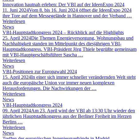
Innovation hautnah erleben: Der VBI auf der IdeenExpo 2024
11. Juni 2024
Vom 8. bis 16. Juni 2024 öffnet die IdeenExpo 2024
ihre Tore auf dem Messegelände in Hannover und der Verband …
Weiterlesen
News
VBI-Hauptstadtkongress 2024 – Rückblick auf die Highlights
25. April 2024
Die Themen Energieversorgung, Wohnungsbau und
Nachhaltigkeit standen im Mittelpunkt des diesjährigen VBI-
Hauptstadtkongress. VBI-Präsident Jörg Thiele begrüßte gemeinsam
mit VBI-Hauptgeschäftsführer Sascha …
Weiterlesen
News
VBI-Positionen zur Europawahl 2024
15. April 2024
In einer sich immer schneller verändernden Welt steht
auch die europäische Union vor immer neuen komplexen
Herausforderungen. Die Nachwirkungen der …
Weiterlesen
News
VBI-Hauptstadtkongress 2024
09. April 2024
Am 23. April wird der VBI ab 13:30 Uhr wieder den
jährlichen Hauptstadtkongress aus der Berliner Freiheit im Herzen
Berlins …
Weiterlesen
News
Treffen der europäischen Ingenieurverbände in Madrid