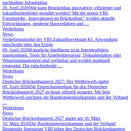
nachhaltige Infrastruktur
20. April 2026
Wie kann Brückenbau innovativer, effizienter und
zukunftsorientierter gestaltet werden? Mit der neuen VBI-
Forumsreihe „Innovationen im Brückenbau“ werden aktuelle
Entwicklungen, moderne Bauverfahren und …
Weiterlesen
News
Vertiefungsmodul der VBI-Zukunftswerkstatt KI: Anwendung
entscheidet über den Erfolg
09. April 2026
Künstliche Intelligenz ist in Ingenieurbüros
angekommen. Tools für Angebotsprozesse, Dokumentation oder
Wissensmanagement sind verfügbar und werden punktuell
eingesetzt. Die entscheidende …
Weiterlesen
News
Deutscher Brückenbaupreis 2027: Der Wettbewerb startet
09. April 2026
Die Einreichungsphase für den Deutschen
Brückenbaupreis 2027 ist heute offiziell gestartet. Mit dem
Wettbewerb zeichnen die Bundesingenieurkammer und der Verband
…
Weiterlesen
News
Deutscher Brückenbaupreis 2027 startet am 18. März
10. März 2026
Die Bundesingenieurkammer und der Verband
Beratender Ingenieure VBI loben den Deutschen Brückenbaupreis