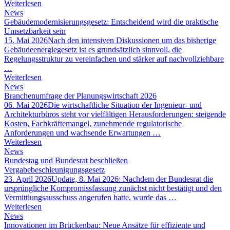
Weiterlesen
News
Gebäudemodernisierungsgesetz: Entscheidend wird die praktische
Umsetzbarkeit sein
15. Mai 2026
Nach den intensiven Diskussionen um das bisherige
Gebäudeenergiegesetz ist es grundsätzlich sinnvoll, die
Regelungsstruktur zu vereinfachen und stärker auf nachvollziehbare
…
Weiterlesen
News
Branchenumfrage der Planungswirtschaft 2026
06. Mai 2026
Die wirtschaftliche Situation der Ingenieur- und
Architekturbüros steht vor vielfältigen Herausforderungen: steigende
Kosten, Fachkräftemangel, zunehmende regulatorische
Anforderungen und wachsende Erwartungen …
Weiterlesen
News
Bundestag und Bundesrat beschließen
Vergabebeschleunigungsgesetz
23. April 2026
Update, 8. Mai 2026: Nachdem der Bundesrat die
ursprüngliche Kompromissfassung zunächst nicht bestätigt und den
Vermittlungsausschuss angerufen hatte, wurde das …
Weiterlesen
News
Innovationen im Brückenbau: Neue Ansätze für effiziente und