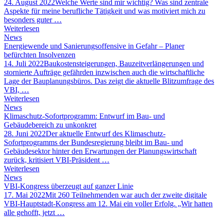
24. August 2022
Welche Werte sind mir wichtig? Was sind zentrale
Aspekte für meine berufliche Tätigkeit und was motiviert mich zu
besonders guter …
Weiterlesen
News
Energiewende und Sanierungsoffensive in Gefahr – Planer
befürchten Insolvenzen
14. Juli 2022
Baukostensteigerungen, Bauzeitverlängerungen und
stornierte Aufträge gefährden inzwischen auch die wirtschaftliche
Lage der Bauplanungsbüros. Das zeigt die aktuelle Blitzumfrage des
VBI, …
Weiterlesen
News
Klimaschutz-Sofortprogramm: Entwurf im Bau- und
Gebäudebereich zu unkonkret
28. Juni 2022
Der aktuelle Entwurf des Klimaschutz-
Sofortprogramms der Bundesregierung bleibt im Bau- und
Gebäudesektor hinter den Erwartungen der Planungswirtschaft
zurück, kritisiert VBI-Präsident …
Weiterlesen
News
VBI-Kongress überzeugt auf ganzer Linie
17. Mai 2022
Mit 260 Teilnehmenden war auch der zweite digitale
VBI-Hauptstadt-Kongress am 12. Mai ein voller Erfolg. „Wir hatten
alle gehofft, jetzt …