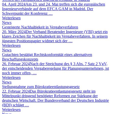
04. April 2024
Am 23. und 24. Mai treffen sich die europäischen
Ingenieurverbände auf dem EFCA GAM in Madrid. Der
Schwerpunkt der Konferenz …
Weiterlesen
News
Gesteigerte Nachhaltigkeit in Vergabeverfahren
20. März 2024
Der Verband Beratender Ingenieure (VBI) setzt ein
klares Zeichen für Nachhaltigkeit im Vergabeverfahren. In seinem
jüngsten Positionspapier widmet sich der …
Weiterlesen
News
Gutachten bestätigt Rechtskonformität eines alternativen
Beschaffungskonzepts
26. Februar 2024
Nach der Streichung des § 3 Abs. 7 Satz 2 VgV,
der entscheidenden Vergaberegelung für Planungsunternehmen, ist
noch immer offen, …
Weiterlesen
News
Stellungnahme zum Bürokratieentlastungsgesetz
22. Februar 2024
Das Bürokratieentlastungsgesetz steht im
Mittelpunkt dringend benötigter Reformen zur Stärkung der
deutschen Wirtschaft. Der Bundesverband der Deutschen Industrie
(BDI) schlägt …
Weiterlesen