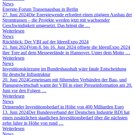
News
Energie-Forum Trassenausbau in Berlin
27. Juni 2024
Die Energiewende erfordert einen zügigen Ausbau der
Stromtrassen – die Projekte werden jetzt mit wachsender
Geschwindigkeit umgesetzt. Das bringt die …
Weiterlesen
News
Rückblick: Der VBI auf der IdeenExpo 2024
21. Juni 2024
Vom 8. bis 16. Juni 2024 öffnete die IdeenExpo 2024
ihre Tore auf dem Messegelände in Hannover. Unter dem Motto …
Weiterlesen
News
Investitionskürzung im Bundeshaushalt wäre fatale Entscheidung
für deutsche Infrastruktur
20. Juni 2024
Gemeinsam mit führenden Verbänden der Bau- und
Planungswirtschaft warnt der VBI in einer Presseinformation am 20.
Juni vor den Folgen …
Weiterlesen
News
Dringender Investitionsbedarf in Höhe von 400 Milliarden Euro
13. Juni 2024
Der Bundesverband der Deutschen Industrie BDI hat
einen zusätzlichen staatlichen Investitionsbedarf über die nächsten
zehn Jahre in Höhe von rund …
Weiterlesen
News