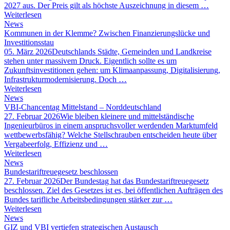
2027 aus. Der Preis gilt als höchste Auszeichnung in diesem …
Weiterlesen
News
Kommunen in der Klemme? Zwischen Finanzierungslücke und
Investitionsstau
05. März 2026
Deutschlands Städte, Gemeinden und Landkreise
stehen unter massivem Druck. Eigentlich sollte es um
Zukunftsinvestitionen gehen: um Klimaanpassung, Digitalisierung,
Infrastrukturmodernisierung. Doch …
Weiterlesen
News
VBI-Chancentag Mittelstand – Norddeutschland
27. Februar 2026
Wie bleiben kleinere und mittelständische
Ingenieurbüros in einem anspruchsvoller werdenden Marktumfeld
wettbewerbsfähig? Welche Stellschrauben entscheiden heute über
Vergabeerfolg, Effizienz und …
Weiterlesen
News
Bundestariftreuegesetz beschlossen
27. Februar 2026
Der Bundestag hat das Bundestariftreuegesetz
beschlossen. Ziel des Gesetzes ist es, bei öffentlichen Aufträgen des
Bundes tarifliche Arbeitsbedingungen stärker zur …
Weiterlesen
News
GIZ und VBI vertiefen strategischen Austausch