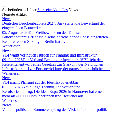
Sie befinden sich hier:
Startseite
Aktuelles
News
Neueste Artikel
News
Deutscher Brückenbaupreis 2027: Jury startet die Bewertung der
eingereichten Bauwerke
05. August 2026
Der Wettbewerb um den Deutschen
Brückenbaupreis 2027 ist in seine entscheidende Phase eingetreten.
Bei ihrer ersten Sitzung in Berlin hat …
Weiterlesen
News
VBI warnt vor neuen Hürden für Planung und Infrastruktur
09. Juli 2026
Der Verband Beratender Ingenieure VBI sieht den
Referentenentwurf eines Gesetzes zur Stärkung der Natürlichen
Infrastruktur und zur Fortentwicklung der naturschutzrechtlichen …
Weiterlesen
News
VBI macht Planung auf der IdeenExpo erlebbar
01. Juli 2026
Neun Tage Technik, Innovation und
Berufsorientierung: Die IdeenExpo 2026 in Hannover hat erneut
mehr als 400.000 Besucherinnen und Besucher aus …
Weiterlesen
News
Verkehrspolitischer Sommerempfang des VBI: Infrastrukturpolitik