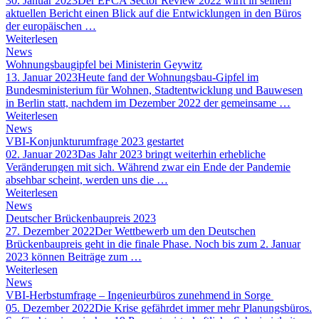
30. Januar 2023
Der EFCA Sector Review 2022 wirft in seinem
aktuellen Bericht einen Blick auf die Entwicklungen in den Büros
der europäischen …
Weiterlesen
News
Wohnungsbaugipfel bei Ministerin Geywitz
13. Januar 2023
Heute fand der Wohnungsbau-Gipfel im
Bundesministerium für Wohnen, Stadtentwicklung und Bauwesen
in Berlin statt, nachdem im Dezember 2022 der gemeinsame …
Weiterlesen
News
VBI-Konjunkturumfrage 2023 gestartet
02. Januar 2023
Das Jahr 2023 bringt weiterhin erhebliche
Veränderungen mit sich. Während zwar ein Ende der Pandemie
absehbar scheint, werden uns die …
Weiterlesen
News
Deutscher Brückenbaupreis 2023
27. Dezember 2022
Der Wettbewerb um den Deutschen
Brückenbaupreis geht in die finale Phase. Noch bis zum 2. Januar
2023 können Beiträge zum …
Weiterlesen
News
VBI-Herbstumfrage – Ingenieurbüros zunehmend in Sorge
05. Dezember 2022
Die Krise gefährdet immer mehr Planungsbüros.