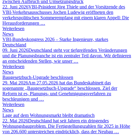
zwischen Aufbruch und Umsetzungsdruck
22. Juni 2026
VBI-Präsident Jörg Thiele und der Vorsitzende des
VBI-Verkehrsausschusses Jochen Ludewig eröffneten den
verkehrspolitischen Sommerempfang mit einem klaren Appell: Die
Herausforderungen …
Weiterlesen
News
VBI-Bundeskongress 2026 – Starke Ingenieure, starkes
Deutschland
09. Juni 2026
Deutschland steht vor tiefgreifenden Veränderungen
und die Planungsbranche ist ein zentraler Teil davon. Wir definieren
an entscheidenden Stellen, wie unser …
Weiterlesen
News
Baugesetzbuch-Upgrade beschlossen
29. Mai 2026
Am 27.05.2026 hat das Bundeskabinett das
sogenannte „Baugesetzbuch-Upgrade“ beschlossen. Ziel der
Reform ist es, Planungs- und Genehmigungsverfahren zu
beschleunigen und …
Weiterlesen
News
Lage auf dem Wohnungsmarkt bleibt dramatisch
22. Mai 2026
Deutschland hat seit Jahren ein dringendes
Wohnungsbauproblem. Die Fertigstellungszahlen für 2025 in Höhe
von 206.600 unterstreichen eindrücklich, dass der Neubau …