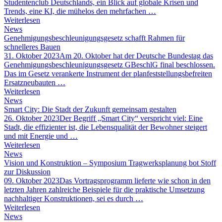
Studentenclub Deutschlands, ein Blick auf globale Krisen und
Trends, eine KI, die mühelos den mehrfachen …
Weiterlesen
News
Genehmigungsbeschleunigungsgesetz schafft Rahmen für
schnelleres Bauen
31. Oktober 2023
Am 20. Oktober hat der Deutsche Bundestag das
Genehmigungsbeschleunigungsgesetz GBeschlG final beschlossen.
Das im Gesetz verankerte Instrument der planfeststellungsbefreiten
Ersatzneubauten …
Weiterlesen
News
Smart City: Die Stadt der Zukunft gemeinsam gestalten
26. Oktober 2023
Der Begriff „Smart City“ verspricht viel: Eine
Stadt, die effizienter ist, die Lebensqualität der Bewohner steigert
und mit Energie und …
Weiterlesen
News
Vision und Konstruktion – Symposium Tragwerksplanung bot Stoff
zur Diskussion
09. Oktober 2023
Das Vortragsprogramm lieferte wie schon in den
letzten Jahren zahlreiche Beispiele für die praktische Umsetzung
nachhaltiger Konstruktionen, sei es durch …
Weiterlesen
News