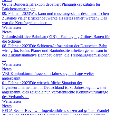
Grüne Bundestagsfraktion debattiert Planungskapazitäten für
Brückensanierungen
09. Februar 2023
Was kann und muss angesichts des dramatischen
Zustands vieler Brückenbauwerke als erstes saniert werden? Das
war die Kernfrage bei einer …
Weiterlesen
News
Zukunftsinitiative Bahnbau (ZIB) – Fachtagung Grünes Bauen für
die Schiene
08. Februar 2023
Die Schienen-Infrastruktur der Deutschen Bahn
wird grün. Bahn, Planer und Bauindustrie arbeiten gemeinsam in
der Zukunftsinitiative Bahnbau daran, die Treibhausgasemissionen
…
Weiterlesen
News
VBI-Konjunkturumfrage zum Jahresbeginn: Lage weiter
angespannt
01. Februar 2023
Die wirtschaftliche Situation der
Ingenieurunternehmen in Deutschland ist zu Jahresbeginn weiter
angespannt, dies zeigt die nun veröffentlichte Konjunkturumfrage
des Verbands …
Weiterlesen
News
EFCA Sector Review – Ingenieurbüros setzen auf grünen Wandel