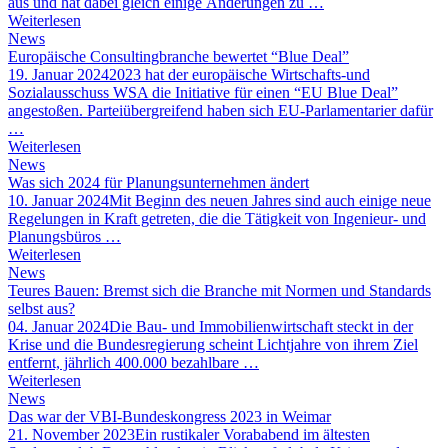
aus und hat dabei gleich einige Änderungen zu …
Weiterlesen
News
Europäische Consultingbranche bewertet “Blue Deal”
19. Januar 2024
2023 hat der europäische Wirtschafts-und
Sozialausschuss WSA die Initiative für einen “EU Blue Deal”
angestoßen. Parteiübergreifend haben sich EU-Parlamentarier dafür
…
Weiterlesen
News
Was sich 2024 für Planungsunternehmen ändert
10. Januar 2024
Mit Beginn des neuen Jahres sind auch einige neue
Regelungen in Kraft getreten, die die Tätigkeit von Ingenieur- und
Planungsbüros …
Weiterlesen
News
Teures Bauen: Bremst sich die Branche mit Normen und Standards
selbst aus?
04. Januar 2024
Die Bau- und Immobilienwirtschaft steckt in der
Krise und die Bundesregierung scheint Lichtjahre von ihrem Ziel
entfernt, jährlich 400.000 bezahlbare …
Weiterlesen
News
Das war der VBI-Bundeskongress 2023 in Weimar
21. November 2023
Ein rustikaler Vorababend im ältesten