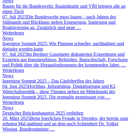
News
Bauen für die Bundeswehr: Bauindustrie und VBI bringen alle an
einen Tisch
07. Juli 2025
Die Bundeswehr muss bauen – nach Jahren des
Stillstands und Rückbaus stehen Erneuerung, Sanierung und
Reaktivierung an. Zusätzlich sind neue …
Weiterlesen
News
Ingenieur Summit 2025: Wie Planung schneller, nachhaltiger und
digitaler werden kann
07. Juli 2025
Im Berliner Gasometer diskutierten Expertinnen und
Experten aus Ingenieurbüros, Behörden, Bauwirtschaft, Forschung
und Politik über die Herausforderungen der kommenden Jahre. …
Weiterlesen
News
Ingenieur Summit 2025 – Das Gipfeltreffen des Jahres
04. Juni 2025
Hochbau, Infrastruktur, Digitalisierung und KI,
Wirtschaftspolitik – diese Themen stehen im Mittelpunkt des
Ingenieur Summit 2025. Die erstmalig gemeinsam von …
Weiterlesen
News
Deutscher Brückenbaupreis 2025 verliehen
20. März 2025
Beim feierlichen Festakt in Dresden, der bereits zum
zehnten Mal stattfand und an dem auch Schirmherr Dr. Volker
Wissing, Bundesminister …