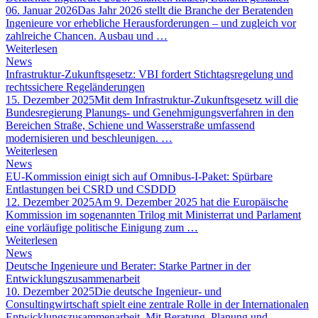
06. Januar 2026
Das Jahr 2026 stellt die Branche der Beratenden
Ingenieure vor erhebliche Herausforderungen – und zugleich vor
zahlreiche Chancen. Ausbau und …
Weiterlesen
News
Infrastruktur-Zukunftsgesetz: VBI fordert Stichtagsregelung und
rechtssichere Regeländerungen
15. Dezember 2025
Mit dem Infrastruktur-Zukunftsgesetz will die
Bundesregierung Planungs- und Genehmigungsverfahren in den
Bereichen Straße, Schiene und Wasserstraße umfassend
modernisieren und beschleunigen. …
Weiterlesen
News
EU-Kommission einigt sich auf Omnibus-I-Paket: Spürbare
Entlastungen bei CSRD und CSDDD
12. Dezember 2025
Am 9. Dezember 2025 hat die Europäische
Kommission im sogenannten Trilog mit Ministerrat und Parlament
eine vorläufige politische Einigung zum …
Weiterlesen
News
Deutsche Ingenieure und Berater: Starke Partner in der
Entwicklungszusammenarbeit
10. Dezember 2025
Die deutsche Ingenieur- und
Consultingwirtschaft spielt eine zentrale Rolle in der Internationalen
Entwicklungszusammenarbeit. Mit Beratung, Planung und