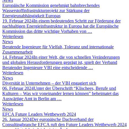
News
Europäische Kommission genehmigt bahnbrechendes
Wasserstoffinfrastrukturprojekt zur Stärkung der
Energieunabhängigkeit Europas
19. Februar 2024
In einem bedeutenden Schritt zur Förderung der
nachhaltigen Energieinfrastruktur in Europa hat die Europäische
Kommission das dritte wichtige Vorhaben von …
Weiterlesen
News
Beratende Ingenieure für Vielfalt, Toleranz und internationale
Zusammenarbeit
14. Februar 2024
In einer Welt, die von schnellen Veränderungen
und globalen Herausforderungen geprägt ist, spielt der Verband
Beratender Ingenieure VBI eine entscheidende …
Weiterlesen
News
Diversität in Unternehmen – der VBI engagiert sich
06. Februar 2024
Unter der Überschrift “Klischees, Berufe und
Kulturen – Was wir voneinander lernen können” beheimatet das
Auswärtige Amt in Berlin am …
Weiterlesen
News
EFCA Future Leaders Wettbewerb 2024
26. Januar 2024
Der europäische Dachverband der
Consultingbranche EFCA ruft den Future Leaders Wettbewerb 2024