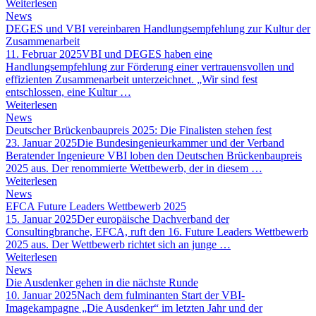
Weiterlesen
News
DEGES und VBI vereinbaren Handlungsempfehlung zur Kultur der
Zusammenarbeit
11. Februar 2025
VBI und DEGES haben eine
Handlungsempfehlung zur Förderung einer vertrauensvollen und
effizienten Zusammenarbeit unterzeichnet. „Wir sind fest
entschlossen, eine Kultur …
Weiterlesen
News
Deutscher Brückenbaupreis 2025: Die Finalisten stehen fest
23. Januar 2025
Die Bundesingenieurkammer und der Verband
Beratender Ingenieure VBI loben den Deutschen Brückenbaupreis
2025 aus. Der renommierte Wettbewerb, der in diesem …
Weiterlesen
News
EFCA Future Leaders Wettbewerb 2025
15. Januar 2025
Der europäische Dachverband der
Consultingbranche, EFCA, ruft den 16. Future Leaders Wettbewerb
2025 aus. Der Wettbewerb richtet sich an junge …
Weiterlesen
News
Die Ausdenker gehen in die nächste Runde
10. Januar 2025
Nach dem fulminanten Start der VBI-
Imagekampagne „Die Ausdenker“ im letzten Jahr und der