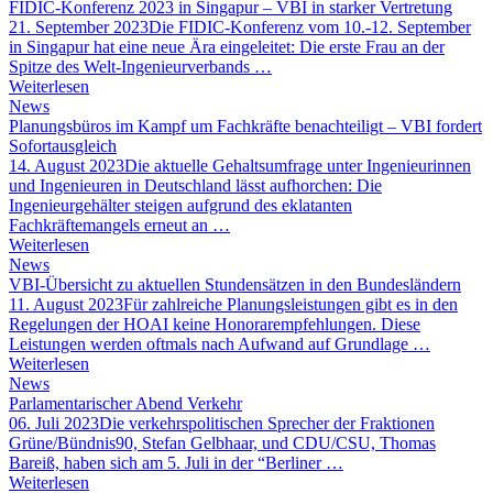
FIDIC-Konferenz 2023 in Singapur – VBI in starker Vertretung
21. September 2023
Die FIDIC-Konferenz vom 10.-12. September
in Singapur hat eine neue Ära eingeleitet: Die erste Frau an der
Spitze des Welt-Ingenieurverbands …
Weiterlesen
News
Planungsbüros im Kampf um Fachkräfte benachteiligt – VBI fordert
Sofortausgleich
14. August 2023
Die aktuelle Gehaltsumfrage unter Ingenieurinnen
und Ingenieuren in Deutschland lässt aufhorchen: Die
Ingenieurgehälter steigen aufgrund des eklatanten
Fachkräftemangels erneut an …
Weiterlesen
News
VBI-Übersicht zu aktuellen Stundensätzen in den Bundesländern
11. August 2023
Für zahlreiche Planungsleistungen gibt es in den
Regelungen der HOAI keine Honorarempfehlungen. Diese
Leistungen werden oftmals nach Aufwand auf Grundlage …
Weiterlesen
News
Parlamentarischer Abend Verkehr
06. Juli 2023
Die verkehrspolitischen Sprecher der Fraktionen
Grüne/Bündnis90, Stefan Gelbhaar, und CDU/CSU, Thomas
Bareiß, haben sich am 5. Juli in der “Berliner …
Weiterlesen