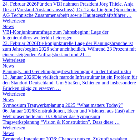
24. Februar 2026
Für den VBI nahmen Präsident Jörg Thiele, Anja
Desai (Vorstand Auslandsausschuss), Dr. Tanja Lingohr (Sprecherin
AG Technische Zusammenarbeit) sowie Hauptgeschäftsführer …
Weiterlesen
News
VBI-Konjunkturumfrage zum Jahresbeginn: Lage der
Ingenieurbüros weiterhin heterogen
23. Februar 2026
Die konjunkturelle Lage der Planungsbranche ist
zum Jahresbeginn 2026 sehr uneinheitlich. Während 23 Prozent mit
einem steigenden Auftragsbestand und 21 …
Weiterlesen
News
Planungs- und Genehmigungsbeschleunigung in der Infrastruktur
13. Januar 2026
Die vielfach marode Infrastruktur ist ein Problem für
den Standort Deutschland. Um Straßen, Schienen und insbesondere
Brücken zügig zu ersetzen …
Weiterlesen
News
Symposium Tragwerksplanung 2025 “What matters Today?”
06. Januar 2026
Konstruktionen, Ideen und Visionen aus (fast) aller
Welt präsentierte am 10. Oktober das Symposium
Tragwerksplanung “Vision & Konstruktion”. Dass diese …
Weiterlesen
News
Beratende Ingenieure 2026: Chancen nutzen, Zukunft gestalten