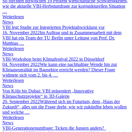
So fürchten inzwischen 19 Prozent wirtschaftliche Schwierigkeiten,
wie die aktuelle VBI-Herbstumfrage zur konjunkturellen Situation
…
Weiterlesen
News
VBI legt Studie zur Integrierten Projektabwicklung vor
16. November 2022
Im Auftrag und in Zusammenarbeit mit dem
VBI hat ein Team der TU Berlin unter Leitung von Prof. Dr.
Matthias …
Weiterlesen
News
VBI-Workshop beim Klimafestival 2022 in Düsseldorf
04. November 2022
Wie kann eine nachhaltige Wende hin zur
Klimaneutralität im Bausektor erreicht werden? Dieser Frage
widmete sich vom 2. bis 4. …
Weiterlesen
News
Von Köln bis Dubai: VBI präsentiert „Innovative
Klimaschutzprojekte“ in 3D-Galerie
20. September 2022
Während sich im Futurium, dem „Haus der
Zukunft“, alles um die Frage dreht, wie wir zukünftig leben wollen
und welche …
Weiterlesen
News
VBI-Generationenumfrage: Ticken die Jungen anders?