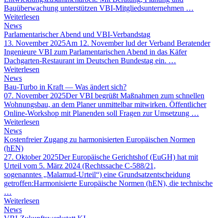
Bauüberwachung unterstützen VBI-Mitgliedsunternehmen …
Weiterlesen
News
Parlamentarischer Abend und VBI-Verbandstag
13. November 2025
Am 12. November lud der Verband Beratender
Ingenieure VBI zum Parlamentarischen Abend in das Käfer
Dachgarten-Restaurant im Deutschen Bundestag ein. …
Weiterlesen
News
Bau-Turbo in Kraft — Was ändert sich?
07. November 2025
Der VBI begrüßt Maßnahmen zum schnellen
Wohnungsbau, an dem Planer unmittelbar mitwirken. Öffentlicher
Online-Workshop mit Planenden soll Fragen zur Umsetzung …
Weiterlesen
News
Kostenfreier Zugang zu harmonisierten Europäischen Normen
(hEN)
27. Oktober 2025
Der Europäische Gerichtshof (EuGH) hat mit
Urteil vom 5. März 2024 (Rechtssache C-588/21,
sogenanntes „Malamud-Urteil“) eine Grundsatzentscheidung
getroffen:Harmonisierte Europäische Normen (hEN), die technische
…
Weiterlesen
News