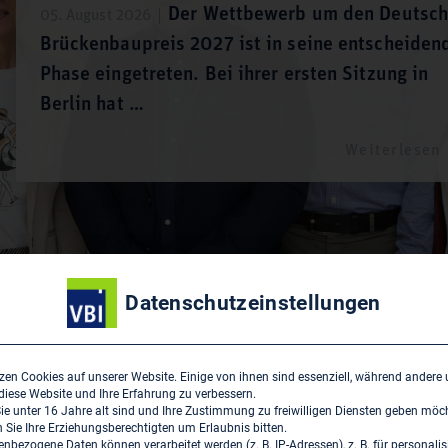
Der Wettbewerb um den Deutsc
05. August 2026
Brückenbaupreis 2027 ist in seine entscheiden
Phase eingetreten. Bei ihrer ersten Sitzung in
Berlin hat …
Weiterlesen
Datenschutzeinstellungen
zen Cookies auf unserer Website. Einige von ihnen sind essenziell, während andere
 diese Website und Ihre Erfahrung zu verbessern.
e unter 16 Jahre alt sind und Ihre Zustimmung zu freiwilligen Diensten geben möc
BI-Magazin ›
Pressemeldungen ›
Sie Ihre Erziehungsberechtigten um Erlaubnis bitten.
nbezogene Daten können verarbeitet werden (z. B. IP-Adressen), z. B. für personalis