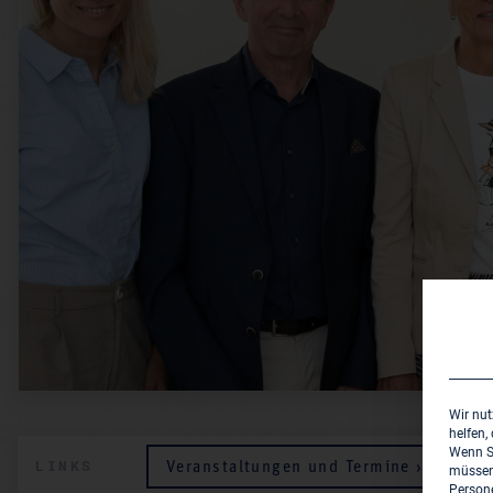
Wir nut
helfen,
Wenn Si
LINKS
Veranstaltungen und Termine ›
V
müssen 
Persone