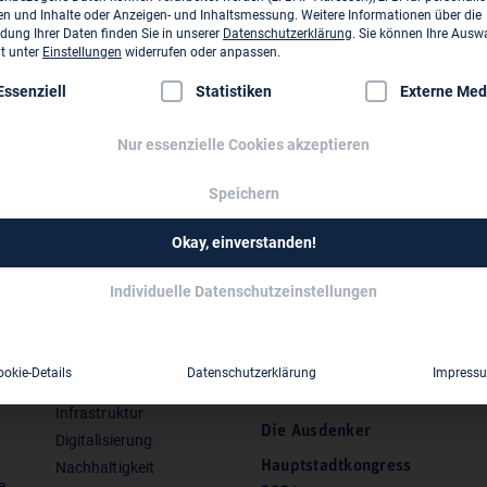
NEWS
n und Inhalte oder Anzeigen- und Inhaltsmessung.
Weitere Informationen über die
ung Ihrer Daten finden Sie in unserer
Datenschutzerklärung
.
Sie können Ihre Ausw
Neues VBI-Magazin: Ingenium Nr.
it unter
Einstellungen
widerrufen oder anpassen.
2 ist erschienen
lgt eine Liste der Service-Gruppen, für die eine Einwilligung erte
Essenziell
Statistiken
Externe Med
27. Mai 2021
Weiterlesen
Nur essenzielle Cookies akzeptieren
Speichern
Okay, einverstanden!
Individuelle Datenschutzeinstellungen
Positionen
Presse
ookie-Details
Datenschutzerklärung
Impress
Vergabe & Vergütung
Shop
Infrastruktur
Die Ausdenker
Digitalisierung
Hauptstadtkongress
Nachhaltigkeit
e