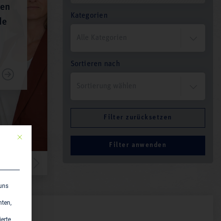
hen
Kategorien
de
Sortieren nach
Mit diesem Button wird der Dialog geschlossen. Seine Funktionalität ist ident
 uns
hten,
ierte