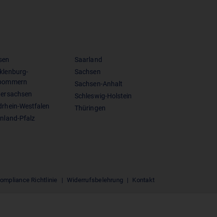
sen
Saarland
klenburg-
Sachsen
pommern
Sachsen-Anhalt
dersachsen
Schleswig-Holstein
drhein-Westfalen
Thüringen
nland-Pfalz
ompliance Richtlinie
Widerrufsbelehrung
Kontakt