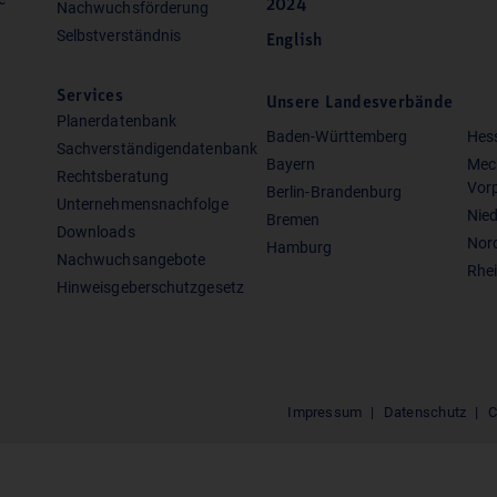
2024
Nachwuchsförderung
Selbstverständnis
English
Services
Unsere Landesverbände
Planerdatenbank
Baden-Württemberg
Hes
Sachverständigendatenbank
Bayern
Mec
Rechtsberatung
Vor
Berlin-Brandenburg
Unternehmensnachfolge
Nie
Bremen
Downloads
Nor
Hamburg
Nachwuchsangebote
Rhei
Hinweisgeberschutzgesetz
Impressum
Datenschutz
C