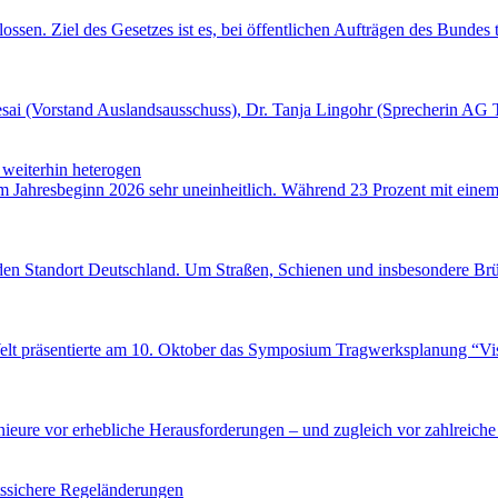
ossen. Ziel des Gesetzes ist es, bei öffentlichen Aufträgen des Bundes 
esai (Vorstand Auslandsausschuss), Dr. Tanja Lingohr (Sprecherin A
weiterhin heterogen
um Jahresbeginn 2026 sehr uneinheitlich. Während 23 Prozent mit eine
ür den Standort Deutschland. Um Straßen, Schienen und insbesondere B
 Welt präsentierte am 10. Oktober das Symposium Tragwerksplanung “V
enieure vor erhebliche Herausforderungen – und zugleich vor zahlrei
htssichere Regeländerungen