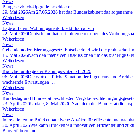
News
Baugesetzbuch-Upgrade beschlossen
29. Mai 2026
Am 27.05.2026 hat das Bundeskabinett das sogenannte 
Weiterlesen
News
Lage auf dem Wohnungsmarkt bleibt dramatisch
22. Mai 2026
Deutschland hat seit Jahren ein dringendes Wohnungsba
Weiterlesen
News
Gebäudemodernisierungsgesetz: Entscheidend wird die praktische Um
15. Mai 2026
Nach den intensiven Diskussionen um das bisherige Gebä
Weiterlesen
News
Branchenumfrage der Planungswirtschaft 2026
06. Mai 2026
Die wirtschaftliche Situation der Ingenieur- und Archi
wachsende Erwartungen …
Weiterlesen
News
Bundestag und Bundesrat beschließen Vergabebeschleunigungsgeset
23. April 2026
Update, 8. Mai 2026: Nachdem der Bundesrat die urspr
Weiterlesen
News
Innovationen im Brückenbau: Neue Ansätze für effiziente und nachhalt
20. April 2026
Wie kann Brückenbau innovativer, effizienter und zuk
Bauverfahren und …