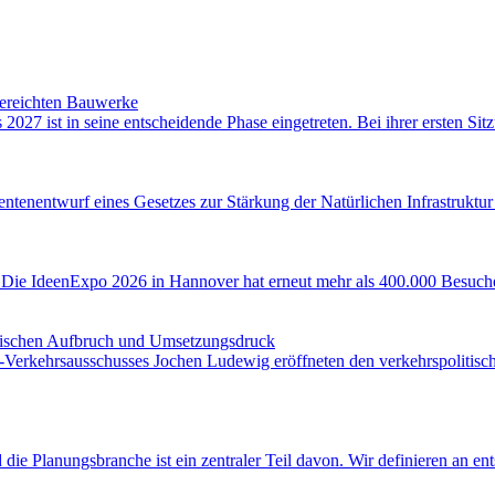
gereichten Bauwerke
7 ist in seine entscheidende Phase eingetreten. Bei ihrer ersten Sit
ntenentwurf eines Gesetzes zur Stärkung der Natürlichen Infrastruktur
: Die IdeenExpo 2026 in Hannover hat erneut mehr als 400.000 Besuc
zwischen Aufbruch und Umsetzungsdruck
I-Verkehrsausschusses Jochen Ludewig eröffneten den verkehrspolitis
die Planungsbranche ist ein zentraler Teil davon. Wir definieren an e