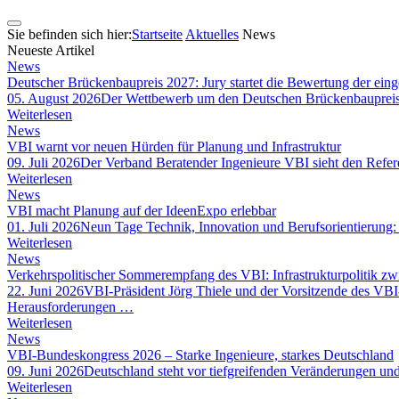
Sie befinden sich hier:
Startseite
Aktuelles
News
Neueste Artikel
News
Deutscher Brückenbaupreis 2027: Jury startet die Bewertung der ein
05. August 2026
Der Wettbewerb um den Deutschen Brückenbaupreis 202
Weiterlesen
News
VBI warnt vor neuen Hürden für Planung und Infrastruktur
09. Juli 2026
Der Verband Beratender Ingenieure VBI sieht den Refere
Weiterlesen
News
VBI macht Planung auf der IdeenExpo erlebbar
01. Juli 2026
Neun Tage Technik, Innovation und Berufsorientierung
Weiterlesen
News
Verkehrspolitischer Sommerempfang des VBI: Infrastrukturpolitik 
22. Juni 2026
VBI-Präsident Jörg Thiele und der Vorsitzende des VB
Herausforderungen …
Weiterlesen
News
VBI-Bundeskongress 2026 – Starke Ingenieure, starkes Deutschland
09. Juni 2026
Deutschland steht vor tiefgreifenden Veränderungen und 
Weiterlesen