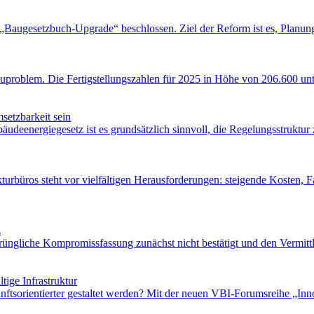
„Baugesetzbuch-Upgrade“ beschlossen. Ziel der Reform ist es, Plan
uproblem. Die Fertigstellungszahlen für 2025 in Höhe von 206.600 unt
setzbarkeit sein
udeenergiegesetz ist es grundsätzlich sinnvoll, die Regelungsstruktur
tekturbüros steht vor vielfältigen Herausforderungen: steigende Koste
z
üngliche Kompromissfassung zunächst nicht bestätigt und den Vermitt
ige Infrastruktur
unftsorientierter gestaltet werden? Mit der neuen VBI-Forumsreihe „