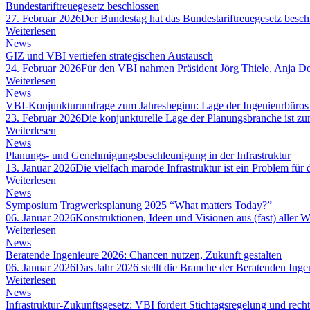
Bundestariftreuegesetz beschlossen
27. Februar 2026
Der Bundestag hat das Bundestariftreuegesetz beschl
Weiterlesen
News
GIZ und VBI vertiefen strategischen Austausch
24. Februar 2026
Für den VBI nahmen Präsident Jörg Thiele, Anja D
Weiterlesen
News
VBI-Konjunkturumfrage zum Jahresbeginn: Lage der Ingenieurbüros 
23. Februar 2026
Die konjunkturelle Lage der Planungsbranche ist z
Weiterlesen
News
Planungs- und Genehmigungsbeschleunigung in der Infrastruktur
13. Januar 2026
Die vielfach marode Infrastruktur ist ein Problem f
Weiterlesen
News
Symposium Tragwerksplanung 2025 “What matters Today?”
06. Januar 2026
Konstruktionen, Ideen und Visionen aus (fast) aller
Weiterlesen
News
Beratende Ingenieure 2026: Chancen nutzen, Zukunft gestalten
06. Januar 2026
Das Jahr 2026 stellt die Branche der Beratenden Ing
Weiterlesen
News
Infrastruktur-Zukunftsgesetz: VBI fordert Stichtagsregelung und rec