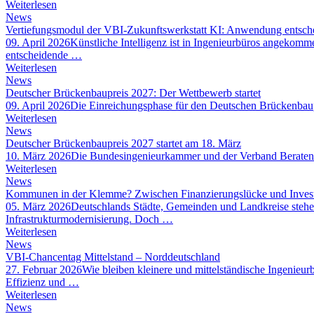
Weiterlesen
News
Vertiefungsmodul der VBI-Zukunftswerkstatt KI: Anwendung entsche
09. April 2026
Künstliche Intelligenz ist in Ingenieurbüros angekom
entscheidende …
Weiterlesen
News
Deutscher Brückenbaupreis 2027: Der Wettbewerb startet
09. April 2026
Die Einreichungsphase für den Deutschen Brückenbaup
Weiterlesen
News
Deutscher Brückenbaupreis 2027 startet am 18. März
10. März 2026
Die Bundesingenieurkammer und der Verband Beratende
Weiterlesen
News
Kommunen in der Klemme? Zwischen Finanzierungslücke und Investi
05. März 2026
Deutschlands Städte, Gemeinden und Landkreise stehen
Infrastrukturmodernisierung. Doch …
Weiterlesen
News
VBI-Chancentag Mittelstand – Norddeutschland
27. Februar 2026
Wie bleiben kleinere und mittelständische Ingenieu
Effizienz und …
Weiterlesen
News