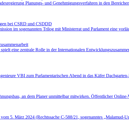
Bundesregierung Planungs- und Genehmigungsverfahren in den Bereiche
stungen bei CSRD und CSDDD
sion im sogenannten Trilog mit Ministerrat und Parlament eine vorlä
szusammenarbeit
 spielt eine zentrale Rolle in der Internationalen Entwicklungszusam
genieure VBI zum Parlamentarischen Abend in das Käfer Dachgarten-
ngsbau, an dem Planer unmittelbar mitwirken. Öffentlicher Online
l vom 5. März 2024 (Rechtssache C-588/21, sogenanntes „Malamud-Urte