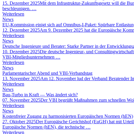
15. Dezember 2025
Mit dem Infrastruktur-Zukunftsgesetz will die 
beschleunigen. …
Weiterlesen
News
EU-Kommission einigt sich auf Omnibus-I-Paket: Spürbare Entla
12. Dezember 2025
Am 9. Dezember 2025 hat die Europäische Kommis
Weiterlesen
News
Deutsche Ingenieure und Berater: Starke Partner in der Entwicklung
10. Dezember 2025
Die deutsche Ingenieur- und Consultingwirtschaft
VBI-Mitgliedsunternehmen …
Weiterlesen
News
Parlamentarischer Abend und VBI-Verbandstag
13. November 2025
Am 12. November lud der Verband Beratender In
Weiterlesen
News
Bau-Turbo in Kraft — Was ändert sich?
07. November 2025
Der VBI begrüßt Maßnahmen zum schnellen Wohnu
Weiterlesen
News
Kostenfreier Zugang zu harmonisierten Europäischen Normen (hEN)
27. Oktober 2025
Der Europäische Gerichtshof (EuGH) hat mit Urtei
Europäische Normen (hEN), die technische …
Weiterlesen