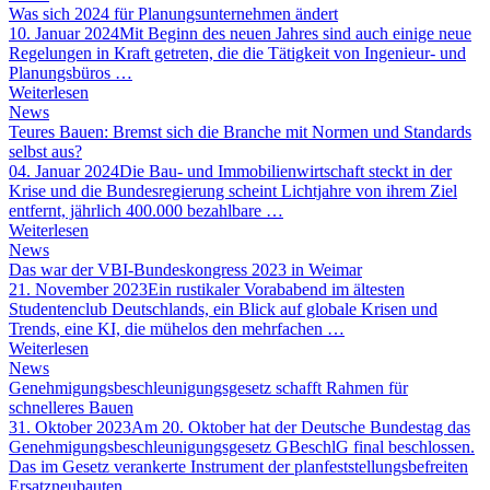
Was sich 2024 für Planungsunternehmen ändert
10. Januar 2024
Mit Beginn des neuen Jahres sind auch einige neue
Regelungen in Kraft getreten, die die Tätigkeit von Ingenieur- und
Planungsbüros …
Weiterlesen
News
Teures Bauen: Bremst sich die Branche mit Normen und Standards
selbst aus?
04. Januar 2024
Die Bau- und Immobilienwirtschaft steckt in der
Krise und die Bundesregierung scheint Lichtjahre von ihrem Ziel
entfernt, jährlich 400.000 bezahlbare …
Weiterlesen
News
Das war der VBI-Bundeskongress 2023 in Weimar
21. November 2023
Ein rustikaler Vorababend im ältesten
Studentenclub Deutschlands, ein Blick auf globale Krisen und
Trends, eine KI, die mühelos den mehrfachen …
Weiterlesen
News
Genehmigungsbeschleunigungsgesetz schafft Rahmen für
schnelleres Bauen
31. Oktober 2023
Am 20. Oktober hat der Deutsche Bundestag das
Genehmigungsbeschleunigungsgesetz GBeschlG final beschlossen.
Das im Gesetz verankerte Instrument der planfeststellungsbefreiten
Ersatzneubauten …