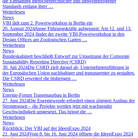
die Einhaltung menschenrechtlicher und umweltbezogener
Standards entlang ihrer …
Weiterlesen
News
VBI lädt zum 2. Powerworkshop in Berlin ein
20. August 2024
Junge Führungskräfte aufgepasst: Am 12. und 13.
September 2024 findet der zweite VBI-Powerworkshop in den
Design Offices am Zoologischen Garten …
Weiterlesen
News
Bundeskabinett beschließt Entwurf zur Umsetzung der Corporate
Sustainability Reporting Directive (CSRD)
30. Juli 2024
Die CSRD zielt darauf ab, Unternehmensführung in
der Europäischen Union nachhaltiger und transparenter zu gestalten.
Die CSRD erweitert die bisherigen …
Weiterlesen
News
Energie-Forum Trassenausbau in Berlin
27. Juni 2024
Die Energiewende erfordert einen zügigen Ausbau der
Stromtrassen – die Projekte werden jetzt mit wachsender
Geschwindigkeit umgesetzt. Das bringt die …
Weiterlesen
News
Rückblick: Der VBI auf der IdeenExpo 2024
21. Juni 2024
Vom 8. bis 16. Juni 2024 öffnete die IdeenExpo 2024