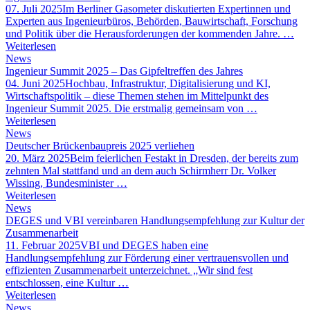
07. Juli 2025
Im Berliner Gasometer diskutierten Expertinnen und
Experten aus Ingenieurbüros, Behörden, Bauwirtschaft, Forschung
und Politik über die Herausforderungen der kommenden Jahre. …
Weiterlesen
News
Ingenieur Summit 2025 – Das Gipfeltreffen des Jahres
04. Juni 2025
Hochbau, Infrastruktur, Digitalisierung und KI,
Wirtschaftspolitik – diese Themen stehen im Mittelpunkt des
Ingenieur Summit 2025. Die erstmalig gemeinsam von …
Weiterlesen
News
Deutscher Brückenbaupreis 2025 verliehen
20. März 2025
Beim feierlichen Festakt in Dresden, der bereits zum
zehnten Mal stattfand und an dem auch Schirmherr Dr. Volker
Wissing, Bundesminister …
Weiterlesen
News
DEGES und VBI vereinbaren Handlungsempfehlung zur Kultur der
Zusammenarbeit
11. Februar 2025
VBI und DEGES haben eine
Handlungsempfehlung zur Förderung einer vertrauensvollen und
effizienten Zusammenarbeit unterzeichnet. „Wir sind fest
entschlossen, eine Kultur …
Weiterlesen
News