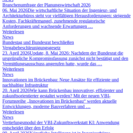
Branchenumfrage der Planungswirtschaft 2026
06. Mai 2026
Die wirtschaftliche Situation der Ingenieur- und
Architekturbüros steht vor vielfältigen Herausforderungen: steigende
Kosten, Fachkräftemangel, zunehmende regulatorische
Anforderungen und wachsende Erwartungen …
Weiterlesen
News
Bundestag und Bundesrat beschließen
Vergabebeschleunigungsgesetz
23. April 2026
Update, 8. Mai 2026: Nachdem der Bundesrat die
ursprüngliche Kompromissfassung zunächst nicht bestätigt und den
Vermittlungsausschuss angerufen hatte, wurde das …
Weiterlesen
News
Innovationen im Brückenbau: Neue Ansätze für effiziente und
nachhaltige Infrastruktur
20. April 2026
Wie kann Brückenbau innovativer, effizienter und
zukunftsorientierter gestaltet werden? Mit der neuen VBI-
Forumsreihe „Innovationen im Brückenbau“ werden aktuelle
Entwicklungen, moderne Bauverfahren und …
Weiterlesen
News
Vertiefungsmodul der VBI-Zukunftswerkstatt KI: Anwendung
entscheidet über den Erfolg