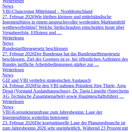
Weiterlesen
News
VBI-Chancentag Mittelstand – Norddeutschland
27. Februar 2026
Wie bleiben kleinere und mittelständische
Ingenieurbüros in einem anspruchsvoller werdenden Marktumfeld
wettbewerbsfähig? Welche Stellschrauben entscheiden heute über
Vergabeerfolg, Effizienz und …
Weiterlesen
News
Bundestariftreuegesetz beschlossen
27. Februar 2026
Der Bundestag hat das Bundestariftreuegesetz
beschlossen. Ziel des Gesetzes ist es, bei öffentlichen Aufträgen des
Bundes tarifliche Arbeitsbedingungen stärker zur …
Weiterlesen
News
GIZ und VBI vertiefen strategischen Austausch
24. Februar 2026
Für den VBI nahmen Präsident Jörg Thiele, Anja
Desai (Vorstand Auslandsausschuss), Dr. Tanja Lingohr (Sprecherin
AG Technische Zusammenarbeit) sowie Hauptgeschäftsführer …
Weiterlesen
News
VBI-Konjunkturumfrage zum Jahresbeginn: Lage der
Ingenieurbüros weiterhin heterogen
23. Februar 2026
Die konjunkturelle Lage der Planungsbranche ist
zum Jahresbeginn 2026 sehr uneinheitlich. Während 23 Prozent mit