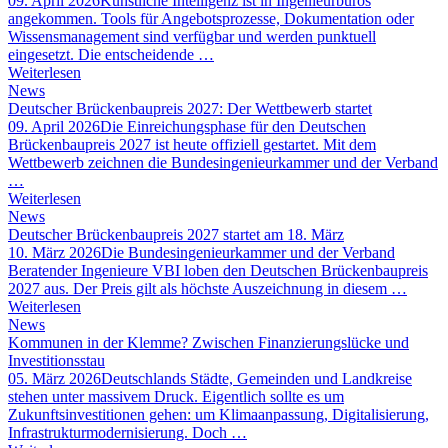
09. April 2026
Künstliche Intelligenz ist in Ingenieurbüros
angekommen. Tools für Angebotsprozesse, Dokumentation oder
Wissensmanagement sind verfügbar und werden punktuell
eingesetzt. Die entscheidende …
Weiterlesen
News
Deutscher Brückenbaupreis 2027: Der Wettbewerb startet
09. April 2026
Die Einreichungsphase für den Deutschen
Brückenbaupreis 2027 ist heute offiziell gestartet. Mit dem
Wettbewerb zeichnen die Bundesingenieurkammer und der Verband
…
Weiterlesen
News
Deutscher Brückenbaupreis 2027 startet am 18. März
10. März 2026
Die Bundesingenieurkammer und der Verband
Beratender Ingenieure VBI loben den Deutschen Brückenbaupreis
2027 aus. Der Preis gilt als höchste Auszeichnung in diesem …
Weiterlesen
News
Kommunen in der Klemme? Zwischen Finanzierungslücke und
Investitionsstau
05. März 2026
Deutschlands Städte, Gemeinden und Landkreise
stehen unter massivem Druck. Eigentlich sollte es um
Zukunftsinvestitionen gehen: um Klimaanpassung, Digitalisierung,
Infrastrukturmodernisierung. Doch …