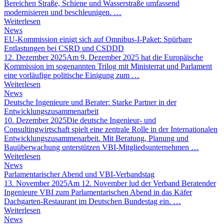
Bereichen Straße, Schiene und Wasserstraße umfassend
modernisieren und beschleunigen. …
Weiterlesen
News
EU-Kommission einigt sich auf Omnibus-I-Paket: Spürbare
Entlastungen bei CSRD und CSDDD
12. Dezember 2025
Am 9. Dezember 2025 hat die Europäische
Kommission im sogenannten Trilog mit Ministerrat und Parlament
eine vorläufige politische Einigung zum …
Weiterlesen
News
Deutsche Ingenieure und Berater: Starke Partner in der
Entwicklungszusammenarbeit
10. Dezember 2025
Die deutsche Ingenieur- und
Consultingwirtschaft spielt eine zentrale Rolle in der Internationalen
Entwicklungszusammenarbeit. Mit Beratung, Planung und
Bauüberwachung unterstützen VBI-Mitgliedsunternehmen …
Weiterlesen
News
Parlamentarischer Abend und VBI-Verbandstag
13. November 2025
Am 12. November lud der Verband Beratender
Ingenieure VBI zum Parlamentarischen Abend in das Käfer
Dachgarten-Restaurant im Deutschen Bundestag ein. …
Weiterlesen
News