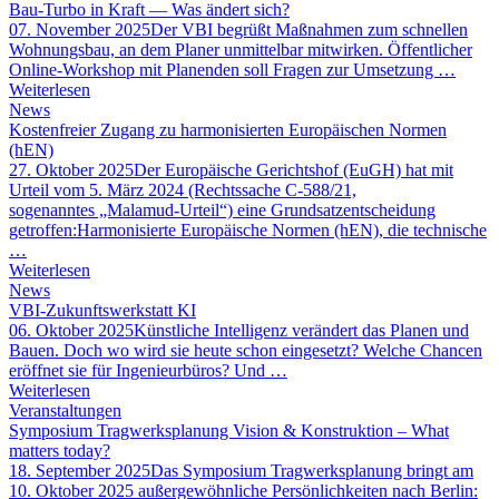
Bau-Turbo in Kraft — Was ändert sich?
07. November 2025
Der VBI begrüßt Maßnahmen zum schnellen
Wohnungsbau, an dem Planer unmittelbar mitwirken. Öffentlicher
Online-Workshop mit Planenden soll Fragen zur Umsetzung …
Weiterlesen
News
Kostenfreier Zugang zu harmonisierten Europäischen Normen
(hEN)
27. Oktober 2025
Der Europäische Gerichtshof (EuGH) hat mit
Urteil vom 5. März 2024 (Rechtssache C-588/21,
sogenanntes „Malamud-Urteil“) eine Grundsatzentscheidung
getroffen:Harmonisierte Europäische Normen (hEN), die technische
…
Weiterlesen
News
VBI-Zukunftswerkstatt KI
06. Oktober 2025
Künstliche Intelligenz verändert das Planen und
Bauen. Doch wo wird sie heute schon eingesetzt? Welche Chancen
eröffnet sie für Ingenieurbüros? Und …
Weiterlesen
Veranstaltungen
Symposium Tragwerksplanung Vision & Konstruktion – What
matters today?
18. September 2025
Das Symposium Tragwerksplanung bringt am
10. Oktober 2025 außergewöhnliche Persönlichkeiten nach Berlin: