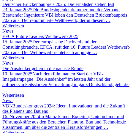
Deutscher Brückenbaupreis 2025: Die Finalisten stehen fest
23. Januar 2025
Die Bundesingenieurkammer und der Verband
Beratender Ingenieure VBI loben den Deutschen Brückenbaupreis
2025 aus. Der renommierte Wettbewerb, der in diesem …
Weiterlesen
News
EFCA Future Leaders Wettbewerb 2025
15. Januar 2025
Der europäische Dachverband der
Consultingbranche, EFCA, ruft den 16. Future Leaders Wettbewerb
2025 aus. Der Wettbewerb richtet sich an junge …
Weiterlesen
News
Die Ausdenker gehen in die nächste Runde
10. Januar 2025
Nach dem fulminanten Start der VBI-
Imagekampagne „Die Ausdenker“ im letzten Jahr und der
aufmerksamkeitsstarken Vermarktung in ganz Deutschland, geht die
…
Weiterlesen
News
VBI-Bundeskongress 2024: Ideen, Innovationen und die Zukunft
des Planens und Bauens
16. November 2024
In Mainz kamen Experten, Unternehmer und
Führungskräfte aus den Bereichen Planung, Bau und Technologie
zusammen, um über die zentralen Herausforderungen …
Weiterlesen