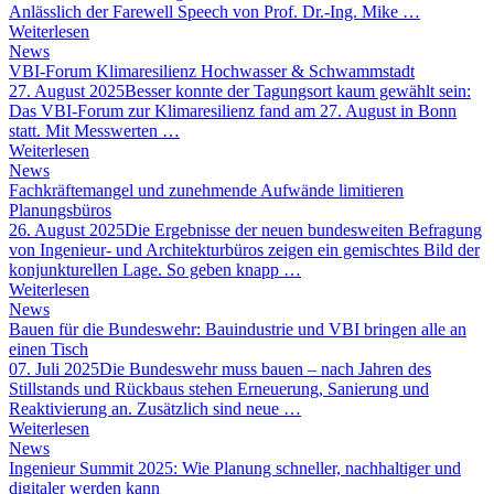
Anlässlich der Farewell Speech von Prof. Dr.-Ing. Mike …
Weiterlesen
News
VBI-Forum Klimaresilienz Hochwasser & Schwammstadt
27. August 2025
Besser konnte der Tagungsort kaum gewählt sein:
Das VBI-Forum zur Klimaresilienz fand am 27. August in Bonn
statt. Mit Messwerten …
Weiterlesen
News
Fachkräftemangel und zunehmende Aufwände limitieren
Planungsbüros
26. August 2025
Die Ergebnisse der neuen bundesweiten Befragung
von Ingenieur- und Architekturbüros zeigen ein gemischtes Bild der
konjunkturellen Lage. So geben knapp …
Weiterlesen
News
Bauen für die Bundeswehr: Bauindustrie und VBI bringen alle an
einen Tisch
07. Juli 2025
Die Bundeswehr muss bauen – nach Jahren des
Stillstands und Rückbaus stehen Erneuerung, Sanierung und
Reaktivierung an. Zusätzlich sind neue …
Weiterlesen
News
Ingenieur Summit 2025: Wie Planung schneller, nachhaltiger und
digitaler werden kann