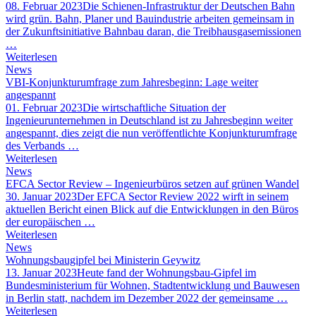
08. Februar 2023
Die Schienen-Infrastruktur der Deutschen Bahn
wird grün. Bahn, Planer und Bauindustrie arbeiten gemeinsam in
der Zukunftsinitiative Bahnbau daran, die Treibhausgasemissionen
…
Weiterlesen
News
VBI-Konjunkturumfrage zum Jahresbeginn: Lage weiter
angespannt
01. Februar 2023
Die wirtschaftliche Situation der
Ingenieurunternehmen in Deutschland ist zu Jahresbeginn weiter
angespannt, dies zeigt die nun veröffentlichte Konjunkturumfrage
des Verbands …
Weiterlesen
News
EFCA Sector Review – Ingenieurbüros setzen auf grünen Wandel
30. Januar 2023
Der EFCA Sector Review 2022 wirft in seinem
aktuellen Bericht einen Blick auf die Entwicklungen in den Büros
der europäischen …
Weiterlesen
News
Wohnungsbaugipfel bei Ministerin Geywitz
13. Januar 2023
Heute fand der Wohnungsbau-Gipfel im
Bundesministerium für Wohnen, Stadtentwicklung und Bauwesen
in Berlin statt, nachdem im Dezember 2022 der gemeinsame …
Weiterlesen