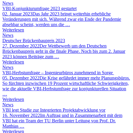
News
VBI-Konjunkturumfrage 2023 gestartet
02. Januar 2023
Das Jahr 2023 bringt weiterhin erhebliche
Veränderungen mit sich. Während zwar ein Ende der Pandemie
absehbar scheint, werden uns die …
Weiterlesen
News
Deutscher Brückenbaupreis 2023
27. Dezember 2022
Der Wettbewerb um den Deutschen
Brückenbaupreis geht in die finale Phase. Noch bis zum 2. Januar
2023 können Beiträge zum …
Weiterlesen
News
VBI-Herbstumfrage – Ingenieurbüros zunehmend in Sorge
05. Dezember 2022
Die Krise gefährdet immer mehr Planungsbüros.
So fürchten inzwischen 19 Prozent wirtschaftliche Schwierigkeiten,
wie die aktuelle VBI-Herbstumfrage zur konjunkturellen Situation
…
Weiterlesen
News
VBI legt Studie zur Integrierten Projektabwicklung vor
16. November 2022
Im Auftrag und in Zusammenarbeit mit dem
VBI hat ein Team der TU Berlin unter Leitung von Prof. Dr.
Matthias …
Weiterlesen