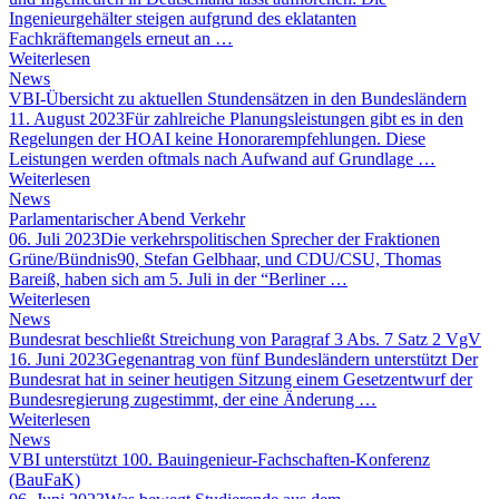
Ingenieurgehälter steigen aufgrund des eklatanten
Fachkräftemangels erneut an …
Weiterlesen
News
VBI-Übersicht zu aktuellen Stundensätzen in den Bundesländern
11. August 2023
Für zahlreiche Planungsleistungen gibt es in den
Regelungen der HOAI keine Honorarempfehlungen. Diese
Leistungen werden oftmals nach Aufwand auf Grundlage …
Weiterlesen
News
Parlamentarischer Abend Verkehr
06. Juli 2023
Die verkehrspolitischen Sprecher der Fraktionen
Grüne/Bündnis90, Stefan Gelbhaar, und CDU/CSU, Thomas
Bareiß, haben sich am 5. Juli in der “Berliner …
Weiterlesen
News
Bundesrat beschließt Streichung von Paragraf 3 Abs. 7 Satz 2 VgV
16. Juni 2023
Gegenantrag von fünf Bundesländern unterstützt Der
Bundesrat hat in seiner heutigen Sitzung einem Gesetzentwurf der
Bundesregierung zugestimmt, der eine Änderung …
Weiterlesen
News
VBI unterstützt 100. Bauingenieur-Fachschaften-Konferenz
(BauFaK)