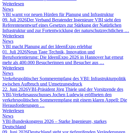
Weiterlesen
News
VBI warnt vor neuen Hürden für Planung und Infrastruktur
09. Juli 2026
Der Verband Beratender Ingenieure VBI sieht den
Referentenentwurf eines Gesetzes zur Stärkung der Natürlichen
Infrastruktur und zur Fortentwicklung der naturschutzrechtlichen …
Weiterlesen
News
VBI macht Planung auf der IdeenExpo erlebbar
01. Juli 2026
Neun Tage Technik, Innovation und
Berufsorientierung: Die IdeenExpo 2026 in Hannover hat erneut
mehr als 400.000 Besucherinnen und Besucher aus …
Weiterlesen
News
Verkehrspolitischer Sommerempfang des VBI: Infrastrukturpolitik
zwischen Aufbruch und Umsetzungsdruck
22. Juni 2026
VBI-Präsident Jörg Thiele und der Vorsitzende des
VBI-Verkehrsausschusses Jochen Ludewig eröffneten den
verkehrspolitischen Sommerempfang mit einem klaren Appell: Die
Herausforderungen …
Weiterlesen
News
VBI-Bundeskongress 2026 – Starke Ingenieure, starkes
Deutschland
09. Juni 2026
Deutschland steht vor tiefgreifenden Veränderungen