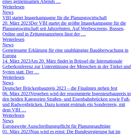
eines gemeinsamen Abends …
Weiterlesen
News
VBI startet Imagekampagne für die Planungswirtschaft
20. März 2023
Der VBI startet die größte Imagekampagne für die
Planungswirtschaft seit Jahrzehnten. Auf Werbescreens, Bussen,
Online und in Zeitungsanzeigen lässt der …
Weiterlesen
News
Gemeinsame Erklärung für eine unabhängige Bauüberwachung in
Europa
14. März 2023
Am 20. März findet in Brüssel die Internationale
Geberkonferenz zur Unterstützung der Menschen in der Türkei und
Syrien statt. Der …
Weiterlesen
News
Deutscher Brückenbaupreis 2023 – die Finalisten stehen fest
06. März 2023
Vergeben wird der renommierte Ingenieurbaupreis in
den beiden Kategorien Straßen- und Eisenbahnbrücken sowie Fuß-
und Radwegbrücken. Dazu kommt erstmals ein Sonderpreis, mit
dem VBI …
Weiterlesen
News
Europaweite Ausschreibungspflicht für Planungsaufträge
01. März 2023
Nun wird es ernst: Die Bundesregierung hat im