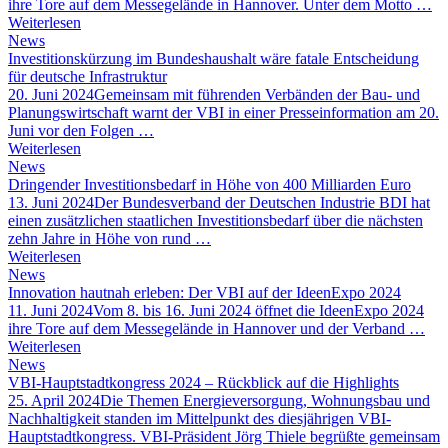
ihre Tore auf dem Messegelände in Hannover. Unter dem Motto …
Weiterlesen
News
Investitionskürzung im Bundeshaushalt wäre fatale Entscheidung
für deutsche Infrastruktur
20. Juni 2024
Gemeinsam mit führenden Verbänden der Bau- und
Planungswirtschaft warnt der VBI in einer Presseinformation am 20.
Juni vor den Folgen …
Weiterlesen
News
Dringender Investitionsbedarf in Höhe von 400 Milliarden Euro
13. Juni 2024
Der Bundesverband der Deutschen Industrie BDI hat
einen zusätzlichen staatlichen Investitionsbedarf über die nächsten
zehn Jahre in Höhe von rund …
Weiterlesen
News
Innovation hautnah erleben: Der VBI auf der IdeenExpo 2024
11. Juni 2024
Vom 8. bis 16. Juni 2024 öffnet die IdeenExpo 2024
ihre Tore auf dem Messegelände in Hannover und der Verband …
Weiterlesen
News
VBI-Hauptstadtkongress 2024 – Rückblick auf die Highlights
25. April 2024
Die Themen Energieversorgung, Wohnungsbau und
Nachhaltigkeit standen im Mittelpunkt des diesjährigen VBI-
Hauptstadtkongress. VBI-Präsident Jörg Thiele begrüßte gemeinsam