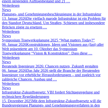
einem steigenden Auftragsbestand und 21 …
Weiterlesen
News
Planungs- und Genehmigungsbeschleunigung in der Infrastruktur
13. Januar 2026
Die vielfach marode Infrastruktur ist ein Problem für
den Standort Deutschland. Um Straßen, Schienen und insbesondere
Brücken zügig zu ersetzen …
Weiterlesen
News
Symposium Tragwerksplanung 2025 “What matters Today?”
06. Januar 2026
Konstruktionen, Ideen und Visionen aus (fast) aller
Welt präsentierte am 10. Oktober das Symposium
Tragwerksplanung “Vision & Konstruktion”. Dass diese …
Weiterlesen
News
Beratende Ingenieure 2026: Chancen nutzen, Zukunft gestalten
06. Januar 2026
Das Jahr 2026 stellt die Branche der Beratenden
Ingenieure vor erhebliche Herausforderungen – und zugleich vor
zahlreiche Chancen. Ausbau und …
Weiterlesen
News
Infrastruktur-Zukunftsgesetz: VBI fordert Stichtagsregelung und
rechtssichere Regeländerungen
15. Dezember 2025
Mit dem Infrastruktur-Zukunftsgesetz will die
Bundesregierung Planungs- und Genehmigungsverfahren in den