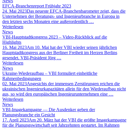
News
EFCA-Branchenreport Frühjahr 2023
24. Mai 2023
Das neueste EFCA-Branchenbarometer zeigt, dass die
Unternehmen der Beratungs- und Ingenieurbranche in Europa in
den letzten sechs Monaten eine außerordentlich …
Weiterlesen
News
VBI-Hauptstadtkongress 2023 – Video-Rückblick auf die
Highlights
16. Mai 2023
Am 10. Mai hat der VBI wieder seinen jährlichen
Hauptstadtkongress aus der Berliner Freiheit im Herzen Berlins
gesendet. VBI-Präsident Jörg …
Weiterlesen
News
Ukraine-Wiederaufbau – VBI formuliert einheitliche
Rahmenbedingungen
02. Mai 2023
Angesichts der immensen Zerstörungen reichen die
ukrainischen Ingenieurkapazitäten allein für den Wiederaufbau nicht
aus, so wird den europäischen Ingenieurunternehmen eine …
Weiterlesen
News
VBI-Imagekampagne — Die Ausdenker geben der
Planungsbranche ein Gesicht
17. April 2023
Am 20. März hat der VBI die größte Imagekampagne
für die Planungswirtschaft seit Jahrzehnten gestartet. Im Rahmen