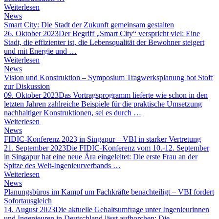
Weiterlesen
News
Smart City: Die Stadt der Zukunft gemeinsam gestalten
26. Oktober 2023
Der Begriff „Smart City“ verspricht viel: Eine
Stadt, die effizienter ist, die Lebensqualität der Bewohner steigert
und mit Energie und …
Weiterlesen
News
Vision und Konstruktion – Symposium Tragwerksplanung bot Stoff
zur Diskussion
09. Oktober 2023
Das Vortragsprogramm lieferte wie schon in den
letzten Jahren zahlreiche Beispiele für die praktische Umsetzung
nachhaltiger Konstruktionen, sei es durch …
Weiterlesen
News
FIDIC-Konferenz 2023 in Singapur – VBI in starker Vertretung
21. September 2023
Die FIDIC-Konferenz vom 10.-12. September
in Singapur hat eine neue Ära eingeleitet: Die erste Frau an der
Spitze des Welt-Ingenieurverbands …
Weiterlesen
News
Planungsbüros im Kampf um Fachkräfte benachteiligt – VBI fordert
Sofortausgleich
14. August 2023
Die aktuelle Gehaltsumfrage unter Ingenieurinnen
und Ingenieuren in Deutschland lässt aufhorchen: Die