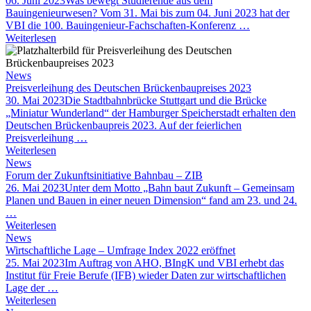
06. Juni 2023
Was bewegt Studierende aus dem
Bauingenieurwesen? Vom 31. Mai bis zum 04. Juni 2023 hat der
VBI die 100. Bauingenieur-Fachschaften-Konferenz …
Weiterlesen
News
Preisverleihung des Deutschen Brückenbaupreises 2023
30. Mai 2023
Die Stadtbahnbrücke Stuttgart und die Brücke
„Miniatur Wunderland“ der Hamburger Speicherstadt erhalten den
Deutschen Brückenbaupreis 2023. Auf der feierlichen
Preisverleihung …
Weiterlesen
News
Forum der Zukunftsinitiative Bahnbau – ZIB
26. Mai 2023
Unter dem Motto „Bahn baut Zukunft – Gemeinsam
Planen und Bauen in einer neuen Dimension“ fand am 23. und 24.
…
Weiterlesen
News
Wirtschaftliche Lage – Umfrage Index 2022 eröffnet
25. Mai 2023
Im Auftrag von AHO, BIngK und VBI erhebt das
Institut für Freie Berufe (IFB) wieder Daten zur wirtschaftlichen
Lage der …
Weiterlesen