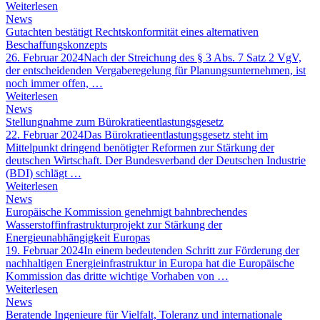
Weiterlesen
News
Gutachten bestätigt Rechtskonformität eines alternativen
Beschaffungskonzepts
26. Februar 2024
Nach der Streichung des § 3 Abs. 7 Satz 2 VgV,
der entscheidenden Vergaberegelung für Planungsunternehmen, ist
noch immer offen, …
Weiterlesen
News
Stellungnahme zum Bürokratieentlastungsgesetz
22. Februar 2024
Das Bürokratieentlastungsgesetz steht im
Mittelpunkt dringend benötigter Reformen zur Stärkung der
deutschen Wirtschaft. Der Bundesverband der Deutschen Industrie
(BDI) schlägt …
Weiterlesen
News
Europäische Kommission genehmigt bahnbrechendes
Wasserstoffinfrastrukturprojekt zur Stärkung der
Energieunabhängigkeit Europas
19. Februar 2024
In einem bedeutenden Schritt zur Förderung der
nachhaltigen Energieinfrastruktur in Europa hat die Europäische
Kommission das dritte wichtige Vorhaben von …
Weiterlesen
News
Beratende Ingenieure für Vielfalt, Toleranz und internationale