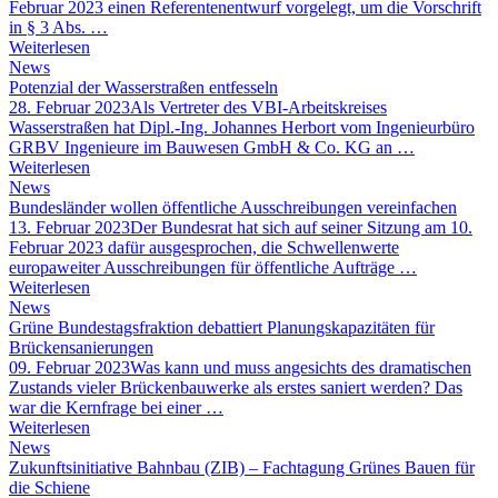
Februar 2023 einen Referentenentwurf vorgelegt, um die Vorschrift
in § 3 Abs. …
Weiterlesen
News
Potenzial der Wasserstraßen entfesseln
28. Februar 2023
Als Vertreter des VBI-Arbeitskreises
Wasserstraßen hat Dipl.-Ing. Johannes Herbort vom Ingenieurbüro
GRBV Ingenieure im Bauwesen GmbH & Co. KG an …
Weiterlesen
News
Bundesländer wollen öffentliche Ausschreibungen vereinfachen
13. Februar 2023
Der Bundesrat hat sich auf seiner Sitzung am 10.
Februar 2023 dafür ausgesprochen, die Schwellenwerte
europaweiter Ausschreibungen für öffentliche Aufträge …
Weiterlesen
News
Grüne Bundestagsfraktion debattiert Planungskapazitäten für
Brückensanierungen
09. Februar 2023
Was kann und muss angesichts des dramatischen
Zustands vieler Brückenbauwerke als erstes saniert werden? Das
war die Kernfrage bei einer …
Weiterlesen
News
Zukunftsinitiative Bahnbau (ZIB) – Fachtagung Grünes Bauen für
die Schiene