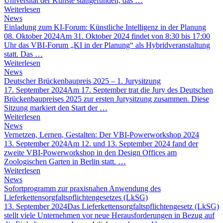
Universität der Künste stattgefunden, das …
Weiterlesen
News
Einladung zum KI-Forum: Künstliche Intelligenz in der Planung
08. Oktober 2024
Am 31. Oktober 2024 findet von 8:30 bis 17:00
Uhr das VBI-Forum „KI in der Planung“ als Hybridveranstaltung
statt. Das …
Weiterlesen
News
Deutscher Brückenbaupreis 2025 – 1. Jurysitzung
17. September 2024
Am 17. September trat die Jury des Deutschen
Brückenbaupreises 2025 zur ersten Jurysitzung zusammen. Diese
Sitzung markiert den Start der …
Weiterlesen
News
Vernetzen, Lernen, Gestalten: Der VBI-Powerworkshop 2024
13. September 2024
Am 12. und 13. September 2024 fand der
zweite VBI-Powerworkshop in den Design Offices am
Zoologischen Garten in Berlin statt. …
Weiterlesen
News
Sofortprogramm zur praxisnahen Anwendung des
Lieferkettensorgfaltspflichtengesetzes (LkSG)
13. September 2024
Das Lieferkettensorgfaltspflichtengesetz (LkSG)
stellt viele Unternehmen vor neue Herausforderungen in Bezug auf