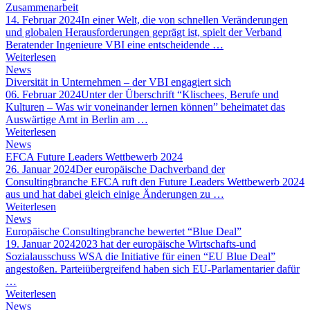
Zusammenarbeit
14. Februar 2024
In einer Welt, die von schnellen Veränderungen
und globalen Herausforderungen geprägt ist, spielt der Verband
Beratender Ingenieure VBI eine entscheidende …
Weiterlesen
News
Diversität in Unternehmen – der VBI engagiert sich
06. Februar 2024
Unter der Überschrift “Klischees, Berufe und
Kulturen – Was wir voneinander lernen können” beheimatet das
Auswärtige Amt in Berlin am …
Weiterlesen
News
EFCA Future Leaders Wettbewerb 2024
26. Januar 2024
Der europäische Dachverband der
Consultingbranche EFCA ruft den Future Leaders Wettbewerb 2024
aus und hat dabei gleich einige Änderungen zu …
Weiterlesen
News
Europäische Consultingbranche bewertet “Blue Deal”
19. Januar 2024
2023 hat der europäische Wirtschafts-und
Sozialausschuss WSA die Initiative für einen “EU Blue Deal”
angestoßen. Parteiübergreifend haben sich EU-Parlamentarier dafür
…
Weiterlesen
News