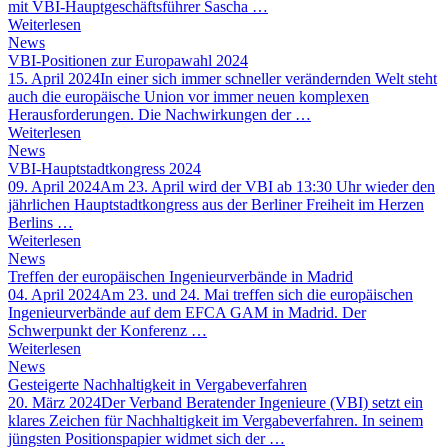
mit VBI-Hauptgeschäftsführer Sascha …
Weiterlesen
News
VBI-Positionen zur Europawahl 2024
15. April 2024
In einer sich immer schneller verändernden Welt steht
auch die europäische Union vor immer neuen komplexen
Herausforderungen. Die Nachwirkungen der …
Weiterlesen
News
VBI-Hauptstadtkongress 2024
09. April 2024
Am 23. April wird der VBI ab 13:30 Uhr wieder den
jährlichen Hauptstadtkongress aus der Berliner Freiheit im Herzen
Berlins …
Weiterlesen
News
Treffen der europäischen Ingenieurverbände in Madrid
04. April 2024
Am 23. und 24. Mai treffen sich die europäischen
Ingenieurverbände auf dem EFCA GAM in Madrid. Der
Schwerpunkt der Konferenz …
Weiterlesen
News
Gesteigerte Nachhaltigkeit in Vergabeverfahren
20. März 2024
Der Verband Beratender Ingenieure (VBI) setzt ein
klares Zeichen für Nachhaltigkeit im Vergabeverfahren. In seinem
jüngsten Positionspapier widmet sich der …