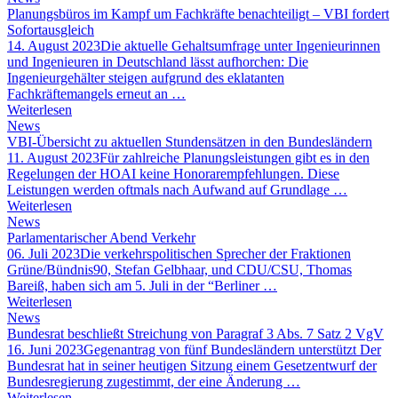
Planungsbüros im Kampf um Fachkräfte benachteiligt – VBI fordert
Sofortausgleich
14. August 2023
Die aktuelle Gehaltsumfrage unter Ingenieurinnen
und Ingenieuren in Deutschland lässt aufhorchen: Die
Ingenieurgehälter steigen aufgrund des eklatanten
Fachkräftemangels erneut an …
Weiterlesen
News
VBI-Übersicht zu aktuellen Stundensätzen in den Bundesländern
11. August 2023
Für zahlreiche Planungsleistungen gibt es in den
Regelungen der HOAI keine Honorarempfehlungen. Diese
Leistungen werden oftmals nach Aufwand auf Grundlage …
Weiterlesen
News
Parlamentarischer Abend Verkehr
06. Juli 2023
Die verkehrspolitischen Sprecher der Fraktionen
Grüne/Bündnis90, Stefan Gelbhaar, und CDU/CSU, Thomas
Bareiß, haben sich am 5. Juli in der “Berliner …
Weiterlesen
News
Bundesrat beschließt Streichung von Paragraf 3 Abs. 7 Satz 2 VgV
16. Juni 2023
Gegenantrag von fünf Bundesländern unterstützt Der
Bundesrat hat in seiner heutigen Sitzung einem Gesetzentwurf der
Bundesregierung zugestimmt, der eine Änderung …
Weiterlesen