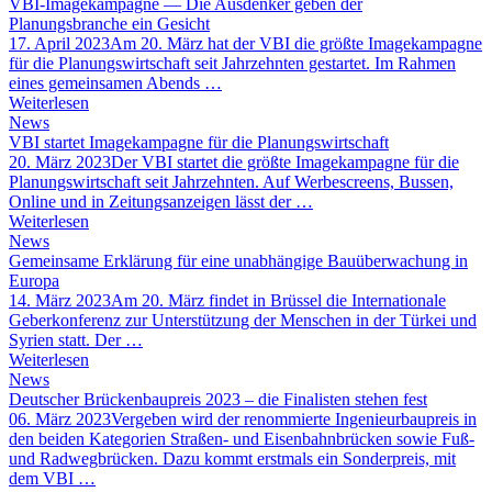
VBI-Imagekampagne — Die Ausdenker geben der
Planungsbranche ein Gesicht
17. April 2023
Am 20. März hat der VBI die größte Imagekampagne
für die Planungswirtschaft seit Jahrzehnten gestartet. Im Rahmen
eines gemeinsamen Abends …
Weiterlesen
News
VBI startet Imagekampagne für die Planungswirtschaft
20. März 2023
Der VBI startet die größte Imagekampagne für die
Planungswirtschaft seit Jahrzehnten. Auf Werbescreens, Bussen,
Online und in Zeitungsanzeigen lässt der …
Weiterlesen
News
Gemeinsame Erklärung für eine unabhängige Bauüberwachung in
Europa
14. März 2023
Am 20. März findet in Brüssel die Internationale
Geberkonferenz zur Unterstützung der Menschen in der Türkei und
Syrien statt. Der …
Weiterlesen
News
Deutscher Brückenbaupreis 2023 – die Finalisten stehen fest
06. März 2023
Vergeben wird der renommierte Ingenieurbaupreis in
den beiden Kategorien Straßen- und Eisenbahnbrücken sowie Fuß-
und Radwegbrücken. Dazu kommt erstmals ein Sonderpreis, mit
dem VBI …