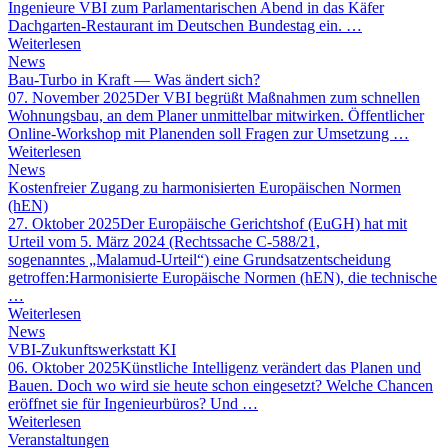
Ingenieure VBI zum Parlamentarischen Abend in das Käfer
Dachgarten-Restaurant im Deutschen Bundestag ein. …
Weiterlesen
News
Bau-Turbo in Kraft — Was ändert sich?
07. November 2025
Der VBI begrüßt Maßnahmen zum schnellen
Wohnungsbau, an dem Planer unmittelbar mitwirken. Öffentlicher
Online-Workshop mit Planenden soll Fragen zur Umsetzung …
Weiterlesen
News
Kostenfreier Zugang zu harmonisierten Europäischen Normen
(hEN)
27. Oktober 2025
Der Europäische Gerichtshof (EuGH) hat mit
Urteil vom 5. März 2024 (Rechtssache C-588/21,
sogenanntes „Malamud-Urteil“) eine Grundsatzentscheidung
getroffen:Harmonisierte Europäische Normen (hEN), die technische
…
Weiterlesen
News
VBI-Zukunftswerkstatt KI
06. Oktober 2025
Künstliche Intelligenz verändert das Planen und
Bauen. Doch wo wird sie heute schon eingesetzt? Welche Chancen
eröffnet sie für Ingenieurbüros? Und …
Weiterlesen
Veranstaltungen