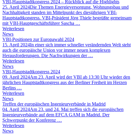
VBI-Hauptstadtkongress 2024 – Rückblick auf die Highlights
25. April 2024
Die Themen Energieversorgung, Wohnungsbau und
Nachhaltigkeit standen im Mittelpunkt des diesjährigen VBI-
Hauptstadtkongress. VBI-Präsident Jörg Thiele begrüßte gemeinsam
mit VBI-Hauptgeschäftsführer Sascha …
Weiterlesen
News
VBI-Positionen zur Europawahl 2024
15. April 2024
In einer sich immer schneller verändernden Welt steht
auch die europäische Union vor immer neuen komplexen
Herausforderungen. Die Nachwirkungen der …
Weiterlesen
News
VBI-Hauptstadtkongress 2024
09. April 2024
Am 23. April wird der VBI ab 13:30 Uhr wieder den
jährlichen Hauptstadtkongress aus der Berliner Freiheit im Herzen
Berlins …
Weiterlesen
News
Treffen der europäischen Ingenieurverbände in Madrid
04. April 2024
Am 23. und 24. Mai treffen sich die europäischen
Ingenieurverbände auf dem EFCA GAM in Madrid. Der
Schwerpunkt der Konferenz …
Weiterlesen
News