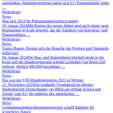
angestoßen. Parteiübergreifend haben sich EU-Parlamentarier dafür
…
Weiterlesen
News
Was sich 2024 für Planungsunternehmen ändert
10. Januar 2024
Mit Beginn des neuen Jahres sind auch einige neue
Regelungen in Kraft getreten, die die Tätigkeit von Ingenieur- und
Planungsbüros …
Weiterlesen
News
Teures Bauen: Bremst sich die Branche mit Normen und Standards
selbst aus?
04. Januar 2024
Die Bau- und Immobilienwirtschaft steckt in der
Krise und die Bundesregierung scheint Lichtjahre von ihrem Ziel
entfernt, jährlich 400.000 bezahlbare …
Weiterlesen
News
Das war der VBI-Bundeskongress 2023 in Weimar
21. November 2023
Ein rustikaler Vorababend im ältesten
Studentenclub Deutschlands, ein Blick auf globale Krisen und
Trends, eine KI, die mühelos den mehrfachen …
Weiterlesen
News
Genehmigungsbeschleunigungsgesetz schafft Rahmen für
schnelleres Bauen