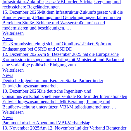
Infrastruktur-Zukunftsgesetz: VBI fordert Stichtagsregelung und
rechtssichere Regeländerungen
15. Dezember 2025
Mit dem Infrastruktur-Zukunftsgesetz will die
Bundesregierung Planungs- und Genehmigungsverfahren in den
Bereichen Straße, Schiene und Wasserstraße umfassend
modernisieren und beschleunigen. …
Weiterlesen
News
EU-Kommission einigt sich auf Omnibus-I-Paket: Spürbare
Entlastungen bei CSRD und CSDDD
12. Dezember 2025
Am 9. Dezember 2025 hat die Europäische
Kommission im sogenannten Trilog mit Ministerrat und Parlament
eine vorläufige politische Einigung zum …
Weiterlesen
News
Deutsche Ingenieure und Berater: Starke Partner in der
Entwicklungszusammenarbeit
10. Dezember 2025
Die deutsche Ingenieur- und
Consultingwirtschaft spielt eine zentrale Rolle in der Internationalen
Entwicklungszusammenarbeit. Mit Beratung, Planung und
Bauüberwachung unterstützen VBI-Mitgliedsunternehmen …
Weiterlesen
News
Parlamentarischer Abend und VBI-Verbandstag
13. November 2025
Am 12. November lud der Verband Beratender