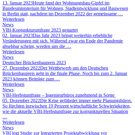
13. Januar 2023
Heute fand der Wohnungsbau-Gipfel im
Bundesministerium für Wohnen, Stadtentwicklung und Bauwesen
in Berlin statt, nachdem im Dezember 2022 der gemeinsame …
Weiterlesen
News
VBI-Konjunkturumfrage 2023 gestartet
02. Januar 2023
Das Jahr 2023 bringt weiterhin erhebliche
Veränderungen mit sich. Während zwar ein Ende der Pandemie
absehbar scheint, werden uns die …
Weiterlesen
News
Deutscher Brückenbaupreis 2023
27. Dezember 2022
Der Wettbewerb um den Deutschen
Brückenbaupreis geht in die finale Phase. Noch bis zum 2. Januar
2023 können Beiträge zum …
Weiterlesen
News
VBI-Herbstumfrage – Ingenieurbüros zunehmend in Sorge
05. Dezember 2022
Die Krise gefährdet immer mehr Planungsbüros.
So fürchten inzwischen 19 Prozent wirtschaftliche Schwierigkeiten,
wie die aktuelle VBI-Herbstumfrage zur konjunkturellen Situation
…
Weiterlesen
News
VBI legt Studie zur Integrierten Projektabwicklung vor