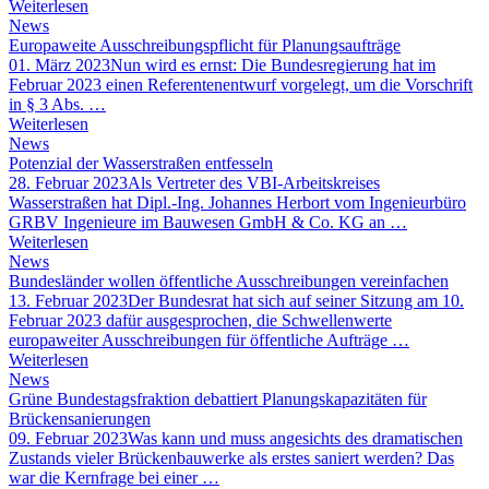
Weiterlesen
News
Europaweite Ausschreibungspflicht für Planungsaufträge
01. März 2023
Nun wird es ernst: Die Bundesregierung hat im
Februar 2023 einen Referentenentwurf vorgelegt, um die Vorschrift
in § 3 Abs. …
Weiterlesen
News
Potenzial der Wasserstraßen entfesseln
28. Februar 2023
Als Vertreter des VBI-Arbeitskreises
Wasserstraßen hat Dipl.-Ing. Johannes Herbort vom Ingenieurbüro
GRBV Ingenieure im Bauwesen GmbH & Co. KG an …
Weiterlesen
News
Bundesländer wollen öffentliche Ausschreibungen vereinfachen
13. Februar 2023
Der Bundesrat hat sich auf seiner Sitzung am 10.
Februar 2023 dafür ausgesprochen, die Schwellenwerte
europaweiter Ausschreibungen für öffentliche Aufträge …
Weiterlesen
News
Grüne Bundestagsfraktion debattiert Planungskapazitäten für
Brückensanierungen
09. Februar 2023
Was kann und muss angesichts des dramatischen
Zustands vieler Brückenbauwerke als erstes saniert werden? Das
war die Kernfrage bei einer …