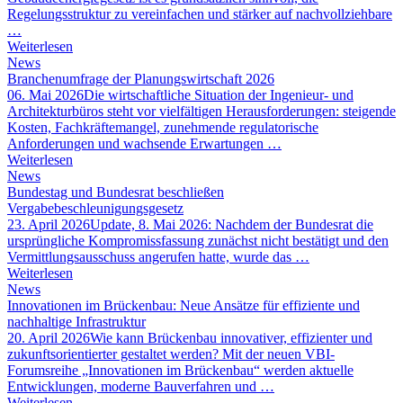
Regelungsstruktur zu vereinfachen und stärker auf nachvollziehbare
…
Weiterlesen
News
Branchenumfrage der Planungswirtschaft 2026
06. Mai 2026
Die wirtschaftliche Situation der Ingenieur- und
Architekturbüros steht vor vielfältigen Herausforderungen: steigende
Kosten, Fachkräftemangel, zunehmende regulatorische
Anforderungen und wachsende Erwartungen …
Weiterlesen
News
Bundestag und Bundesrat beschließen
Vergabebeschleunigungsgesetz
23. April 2026
Update, 8. Mai 2026: Nachdem der Bundesrat die
ursprüngliche Kompromissfassung zunächst nicht bestätigt und den
Vermittlungsausschuss angerufen hatte, wurde das …
Weiterlesen
News
Innovationen im Brückenbau: Neue Ansätze für effiziente und
nachhaltige Infrastruktur
20. April 2026
Wie kann Brückenbau innovativer, effizienter und
zukunftsorientierter gestaltet werden? Mit der neuen VBI-
Forumsreihe „Innovationen im Brückenbau“ werden aktuelle
Entwicklungen, moderne Bauverfahren und …
Weiterlesen