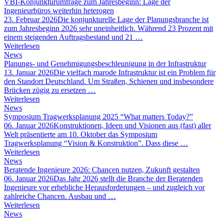
VBI-Konjunkturumfrage zum Jahresbeginn: Lage der
Ingenieurbüros weiterhin heterogen
23. Februar 2026
Die konjunkturelle Lage der Planungsbranche ist
zum Jahresbeginn 2026 sehr uneinheitlich. Während 23 Prozent mit
einem steigenden Auftragsbestand und 21 …
Weiterlesen
News
Planungs- und Genehmigungsbeschleunigung in der Infrastruktur
13. Januar 2026
Die vielfach marode Infrastruktur ist ein Problem für
den Standort Deutschland. Um Straßen, Schienen und insbesondere
Brücken zügig zu ersetzen …
Weiterlesen
News
Symposium Tragwerksplanung 2025 “What matters Today?”
06. Januar 2026
Konstruktionen, Ideen und Visionen aus (fast) aller
Welt präsentierte am 10. Oktober das Symposium
Tragwerksplanung “Vision & Konstruktion”. Dass diese …
Weiterlesen
News
Beratende Ingenieure 2026: Chancen nutzen, Zukunft gestalten
06. Januar 2026
Das Jahr 2026 stellt die Branche der Beratenden
Ingenieure vor erhebliche Herausforderungen – und zugleich vor
zahlreiche Chancen. Ausbau und …
Weiterlesen
News