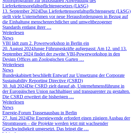
Sofortprogramm zur praxisnahen Anwendung des
Lieferkettensorgfaltspflichtengesetzes (LkSG)
13. September 2024
Das Lieferkettensorgfaltspflichtengesetz (LkSG)
stellt viele Unternehmen vor neue Herausforderungen in Bezug auf
die Einhaltung menschenrechtlicher und umweltbezogener
Standards entlang ihrer …
Weiterlesen
News
VBI lädt zum 2. Powerworkshop in Berlin ein
20. August 2024
Junge Führungskräfte aufgepasst: Am 12. und 13.
September 2024 findet der zweite VBI-Powerworkshop in den
Design Offices am Zoologischen Garten …
Weiterlesen
News
Bundeskabinett beschließt Entwurf zur Umsetzung der Corporate
Sustainability Reporting Directive (CSRD)
30. Juli 2024
Die CSRD zielt darauf ab, Unternehmensführung in
der Europäischen Union nachhaltiger und transparenter zu gestalten.
Die CSRD erweitert die bisherigen …
Weiterlesen
News
Energie-Forum Trassenausbau in Berlin
27. Juni 2024
Die Energiewende erfordert einen zügigen Ausbau der
Stromtrassen – die Projekte werden jetzt mit wachsender
Geschwindigkeit umgesetzt. Das bringt die …