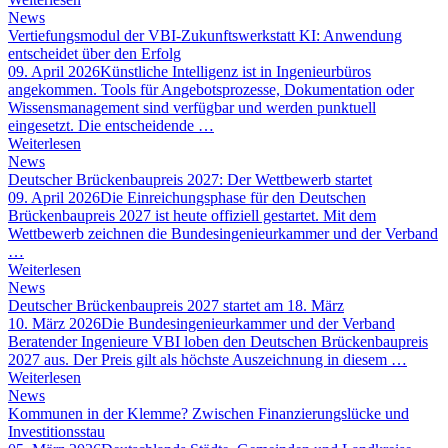
News
Vertiefungsmodul der VBI-Zukunftswerkstatt KI: Anwendung
entscheidet über den Erfolg
09. April 2026
Künstliche Intelligenz ist in Ingenieurbüros
angekommen. Tools für Angebotsprozesse, Dokumentation oder
Wissensmanagement sind verfügbar und werden punktuell
eingesetzt. Die entscheidende …
Weiterlesen
News
Deutscher Brückenbaupreis 2027: Der Wettbewerb startet
09. April 2026
Die Einreichungsphase für den Deutschen
Brückenbaupreis 2027 ist heute offiziell gestartet. Mit dem
Wettbewerb zeichnen die Bundesingenieurkammer und der Verband
…
Weiterlesen
News
Deutscher Brückenbaupreis 2027 startet am 18. März
10. März 2026
Die Bundesingenieurkammer und der Verband
Beratender Ingenieure VBI loben den Deutschen Brückenbaupreis
2027 aus. Der Preis gilt als höchste Auszeichnung in diesem …
Weiterlesen
News
Kommunen in der Klemme? Zwischen Finanzierungslücke und
Investitionsstau