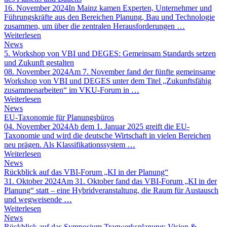
16. November 2024
In Mainz kamen Experten, Unternehmer und
Führungskräfte aus den Bereichen Planung, Bau und Technologie
zusammen, um über die zentralen Herausforderungen …
Weiterlesen
News
5. Workshop von VBI und DEGES: Gemeinsam Standards setzen
und Zukunft gestalten
08. November 2024
Am 7. November fand der fünfte gemeinsame
Workshop von VBI und DEGES unter dem Titel „Zukunftsfähig
zusammenarbeiten“ im VKU-Forum in …
Weiterlesen
News
EU-Taxonomie für Planungsbüros
04. November 2024
Ab dem 1. Januar 2025 greift die EU-
Taxonomie und wird die deutsche Wirtschaft in vielen Bereichen
neu prägen. Als Klassifikationssystem …
Weiterlesen
News
Rückblick auf das VBI-Forum „KI in der Planung“
31. Oktober 2024
Am 31. Oktober fand das VBI-Forum „KI in der
Planung“ statt – eine Hybridveranstaltung, die Raum für Austausch
und wegweisende …
Weiterlesen
News
Rückblick auf das Symposium Tragwerksplanung: Vision &