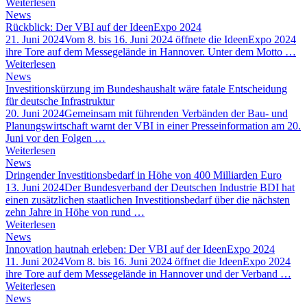
Weiterlesen
News
Rückblick: Der VBI auf der IdeenExpo 2024
21. Juni 2024
Vom 8. bis 16. Juni 2024 öffnete die IdeenExpo 2024
ihre Tore auf dem Messegelände in Hannover. Unter dem Motto …
Weiterlesen
News
Investitionskürzung im Bundeshaushalt wäre fatale Entscheidung
für deutsche Infrastruktur
20. Juni 2024
Gemeinsam mit führenden Verbänden der Bau- und
Planungswirtschaft warnt der VBI in einer Presseinformation am 20.
Juni vor den Folgen …
Weiterlesen
News
Dringender Investitionsbedarf in Höhe von 400 Milliarden Euro
13. Juni 2024
Der Bundesverband der Deutschen Industrie BDI hat
einen zusätzlichen staatlichen Investitionsbedarf über die nächsten
zehn Jahre in Höhe von rund …
Weiterlesen
News
Innovation hautnah erleben: Der VBI auf der IdeenExpo 2024
11. Juni 2024
Vom 8. bis 16. Juni 2024 öffnet die IdeenExpo 2024
ihre Tore auf dem Messegelände in Hannover und der Verband …
Weiterlesen
News