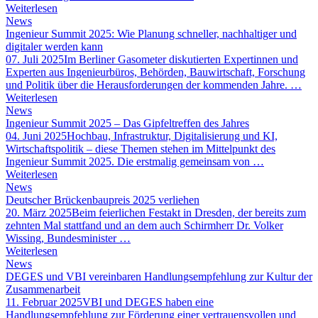
Weiterlesen
News
Ingenieur Summit 2025: Wie Planung schneller, nachhaltiger und
digitaler werden kann
07. Juli 2025
Im Berliner Gasometer diskutierten Expertinnen und
Experten aus Ingenieurbüros, Behörden, Bauwirtschaft, Forschung
und Politik über die Herausforderungen der kommenden Jahre. …
Weiterlesen
News
Ingenieur Summit 2025 – Das Gipfeltreffen des Jahres
04. Juni 2025
Hochbau, Infrastruktur, Digitalisierung und KI,
Wirtschaftspolitik – diese Themen stehen im Mittelpunkt des
Ingenieur Summit 2025. Die erstmalig gemeinsam von …
Weiterlesen
News
Deutscher Brückenbaupreis 2025 verliehen
20. März 2025
Beim feierlichen Festakt in Dresden, der bereits zum
zehnten Mal stattfand und an dem auch Schirmherr Dr. Volker
Wissing, Bundesminister …
Weiterlesen
News
DEGES und VBI vereinbaren Handlungsempfehlung zur Kultur der
Zusammenarbeit
11. Februar 2025
VBI und DEGES haben eine
Handlungsempfehlung zur Förderung einer vertrauensvollen und