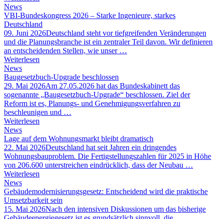
News
VBI-Bundeskongress 2026 – Starke Ingenieure, starkes
Deutschland
09. Juni 2026
Deutschland steht vor tiefgreifenden Veränderungen
und die Planungsbranche ist ein zentraler Teil davon. Wir definieren
an entscheidenden Stellen, wie unser …
Weiterlesen
News
Baugesetzbuch-Upgrade beschlossen
29. Mai 2026
Am 27.05.2026 hat das Bundeskabinett das
sogenannte „Baugesetzbuch-Upgrade“ beschlossen. Ziel der
Reform ist es, Planungs- und Genehmigungsverfahren zu
beschleunigen und …
Weiterlesen
News
Lage auf dem Wohnungsmarkt bleibt dramatisch
22. Mai 2026
Deutschland hat seit Jahren ein dringendes
Wohnungsbauproblem. Die Fertigstellungszahlen für 2025 in Höhe
von 206.600 unterstreichen eindrücklich, dass der Neubau …
Weiterlesen
News
Gebäudemodernisierungsgesetz: Entscheidend wird die praktische
Umsetzbarkeit sein
15. Mai 2026
Nach den intensiven Diskussionen um das bisherige
Gebäudeenergiegesetz ist es grundsätzlich sinnvoll, die