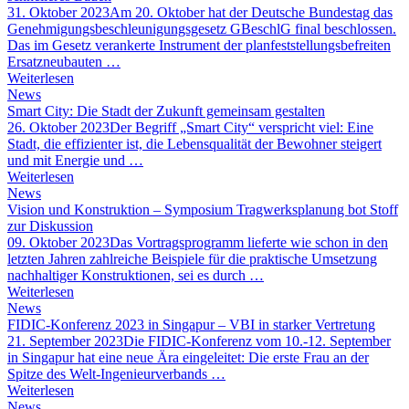
31. Oktober 2023
Am 20. Oktober hat der Deutsche Bundestag das
Genehmigungsbeschleunigungsgesetz GBeschlG final beschlossen.
Das im Gesetz verankerte Instrument der planfeststellungsbefreiten
Ersatzneubauten …
Weiterlesen
News
Smart City: Die Stadt der Zukunft gemeinsam gestalten
26. Oktober 2023
Der Begriff „Smart City“ verspricht viel: Eine
Stadt, die effizienter ist, die Lebensqualität der Bewohner steigert
und mit Energie und …
Weiterlesen
News
Vision und Konstruktion – Symposium Tragwerksplanung bot Stoff
zur Diskussion
09. Oktober 2023
Das Vortragsprogramm lieferte wie schon in den
letzten Jahren zahlreiche Beispiele für die praktische Umsetzung
nachhaltiger Konstruktionen, sei es durch …
Weiterlesen
News
FIDIC-Konferenz 2023 in Singapur – VBI in starker Vertretung
21. September 2023
Die FIDIC-Konferenz vom 10.-12. September
in Singapur hat eine neue Ära eingeleitet: Die erste Frau an der
Spitze des Welt-Ingenieurverbands …
Weiterlesen
News