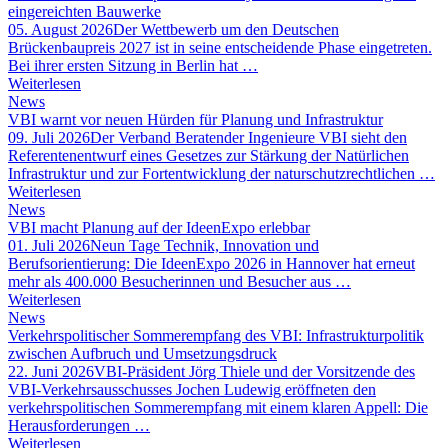
eingereichten Bauwerke
05. August 2026
Der Wettbewerb um den Deutschen
Brückenbaupreis 2027 ist in seine entscheidende Phase eingetreten.
Bei ihrer ersten Sitzung in Berlin hat …
Weiterlesen
News
VBI warnt vor neuen Hürden für Planung und Infrastruktur
09. Juli 2026
Der Verband Beratender Ingenieure VBI sieht den
Referentenentwurf eines Gesetzes zur Stärkung der Natürlichen
Infrastruktur und zur Fortentwicklung der naturschutzrechtlichen …
Weiterlesen
News
VBI macht Planung auf der IdeenExpo erlebbar
01. Juli 2026
Neun Tage Technik, Innovation und
Berufsorientierung: Die IdeenExpo 2026 in Hannover hat erneut
mehr als 400.000 Besucherinnen und Besucher aus …
Weiterlesen
News
Verkehrspolitischer Sommerempfang des VBI: Infrastrukturpolitik
zwischen Aufbruch und Umsetzungsdruck
22. Juni 2026
VBI-Präsident Jörg Thiele und der Vorsitzende des
VBI-Verkehrsausschusses Jochen Ludewig eröffneten den
verkehrspolitischen Sommerempfang mit einem klaren Appell: Die
Herausforderungen …
Weiterlesen