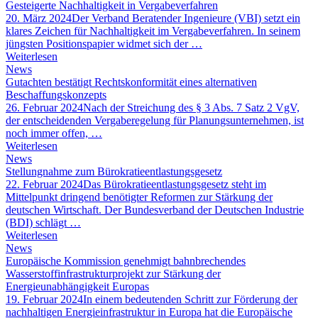
Gesteigerte Nachhaltigkeit in Vergabeverfahren
20. März 2024
Der Verband Beratender Ingenieure (VBI) setzt ein
klares Zeichen für Nachhaltigkeit im Vergabeverfahren. In seinem
jüngsten Positionspapier widmet sich der …
Weiterlesen
News
Gutachten bestätigt Rechtskonformität eines alternativen
Beschaffungskonzepts
26. Februar 2024
Nach der Streichung des § 3 Abs. 7 Satz 2 VgV,
der entscheidenden Vergaberegelung für Planungsunternehmen, ist
noch immer offen, …
Weiterlesen
News
Stellungnahme zum Bürokratieentlastungsgesetz
22. Februar 2024
Das Bürokratieentlastungsgesetz steht im
Mittelpunkt dringend benötigter Reformen zur Stärkung der
deutschen Wirtschaft. Der Bundesverband der Deutschen Industrie
(BDI) schlägt …
Weiterlesen
News
Europäische Kommission genehmigt bahnbrechendes
Wasserstoffinfrastrukturprojekt zur Stärkung der
Energieunabhängigkeit Europas
19. Februar 2024
In einem bedeutenden Schritt zur Förderung der
nachhaltigen Energieinfrastruktur in Europa hat die Europäische