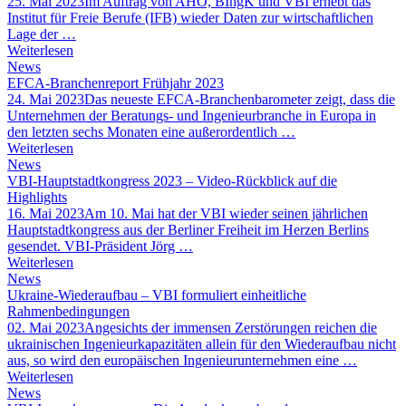
25. Mai 2023
Im Auftrag von AHO, BIngK und VBI erhebt das
Institut für Freie Berufe (IFB) wieder Daten zur wirtschaftlichen
Lage der …
Weiterlesen
News
EFCA-Branchenreport Frühjahr 2023
24. Mai 2023
Das neueste EFCA-Branchenbarometer zeigt, dass die
Unternehmen der Beratungs- und Ingenieurbranche in Europa in
den letzten sechs Monaten eine außerordentlich …
Weiterlesen
News
VBI-Hauptstadtkongress 2023 – Video-Rückblick auf die
Highlights
16. Mai 2023
Am 10. Mai hat der VBI wieder seinen jährlichen
Hauptstadtkongress aus der Berliner Freiheit im Herzen Berlins
gesendet. VBI-Präsident Jörg …
Weiterlesen
News
Ukraine-Wiederaufbau – VBI formuliert einheitliche
Rahmenbedingungen
02. Mai 2023
Angesichts der immensen Zerstörungen reichen die
ukrainischen Ingenieurkapazitäten allein für den Wiederaufbau nicht
aus, so wird den europäischen Ingenieurunternehmen eine …
Weiterlesen
News