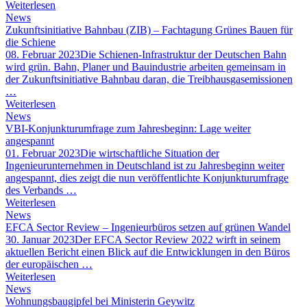
Weiterlesen
News
Zukunftsinitiative Bahnbau (ZIB) – Fachtagung Grünes Bauen für
die Schiene
08. Februar 2023
Die Schienen-Infrastruktur der Deutschen Bahn
wird grün. Bahn, Planer und Bauindustrie arbeiten gemeinsam in
der Zukunftsinitiative Bahnbau daran, die Treibhausgasemissionen
…
Weiterlesen
News
VBI-Konjunkturumfrage zum Jahresbeginn: Lage weiter
angespannt
01. Februar 2023
Die wirtschaftliche Situation der
Ingenieurunternehmen in Deutschland ist zu Jahresbeginn weiter
angespannt, dies zeigt die nun veröffentlichte Konjunkturumfrage
des Verbands …
Weiterlesen
News
EFCA Sector Review – Ingenieurbüros setzen auf grünen Wandel
30. Januar 2023
Der EFCA Sector Review 2022 wirft in seinem
aktuellen Bericht einen Blick auf die Entwicklungen in den Büros
der europäischen …
Weiterlesen
News
Wohnungsbaugipfel bei Ministerin Geywitz