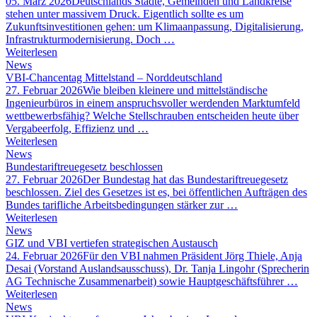
05. März 2026
Deutschlands Städte, Gemeinden und Landkreise
stehen unter massivem Druck. Eigentlich sollte es um
Zukunftsinvestitionen gehen: um Klimaanpassung, Digitalisierung,
Infrastrukturmodernisierung. Doch …
Weiterlesen
News
VBI-Chancentag Mittelstand – Norddeutschland
27. Februar 2026
Wie bleiben kleinere und mittelständische
Ingenieurbüros in einem anspruchsvoller werdenden Marktumfeld
wettbewerbsfähig? Welche Stellschrauben entscheiden heute über
Vergabeerfolg, Effizienz und …
Weiterlesen
News
Bundestariftreuegesetz beschlossen
27. Februar 2026
Der Bundestag hat das Bundestariftreuegesetz
beschlossen. Ziel des Gesetzes ist es, bei öffentlichen Aufträgen des
Bundes tarifliche Arbeitsbedingungen stärker zur …
Weiterlesen
News
GIZ und VBI vertiefen strategischen Austausch
24. Februar 2026
Für den VBI nahmen Präsident Jörg Thiele, Anja
Desai (Vorstand Auslandsausschuss), Dr. Tanja Lingohr (Sprecherin
AG Technische Zusammenarbeit) sowie Hauptgeschäftsführer …
Weiterlesen
News