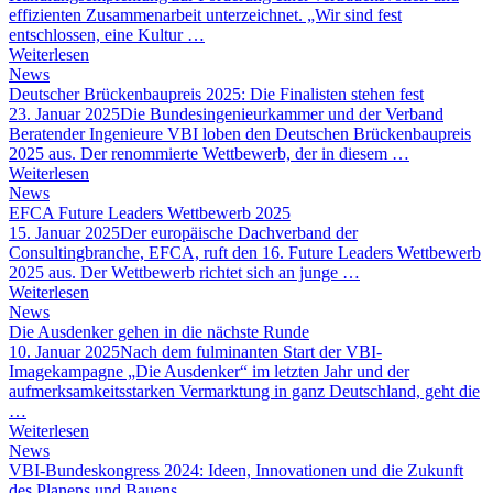
effizienten Zusammenarbeit unterzeichnet. „Wir sind fest
entschlossen, eine Kultur …
Weiterlesen
News
Deutscher Brückenbaupreis 2025: Die Finalisten stehen fest
23. Januar 2025
Die Bundesingenieurkammer und der Verband
Beratender Ingenieure VBI loben den Deutschen Brückenbaupreis
2025 aus. Der renommierte Wettbewerb, der in diesem …
Weiterlesen
News
EFCA Future Leaders Wettbewerb 2025
15. Januar 2025
Der europäische Dachverband der
Consultingbranche, EFCA, ruft den 16. Future Leaders Wettbewerb
2025 aus. Der Wettbewerb richtet sich an junge …
Weiterlesen
News
Die Ausdenker gehen in die nächste Runde
10. Januar 2025
Nach dem fulminanten Start der VBI-
Imagekampagne „Die Ausdenker“ im letzten Jahr und der
aufmerksamkeitsstarken Vermarktung in ganz Deutschland, geht die
…
Weiterlesen
News
VBI-Bundeskongress 2024: Ideen, Innovationen und die Zukunft
des Planens und Bauens