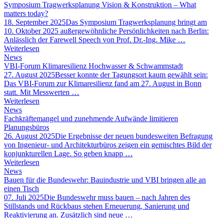
Symposium Tragwerksplanung Vision & Konstruktion – What
matters today?
18. September 2025
Das Symposium Tragwerksplanung bringt am
10. Oktober 2025 außergewöhnliche Persönlichkeiten nach Berlin:
Anlässlich der Farewell Speech von Prof. Dr.-Ing. Mike …
Weiterlesen
News
VBI-Forum Klimaresilienz Hochwasser & Schwammstadt
27. August 2025
Besser konnte der Tagungsort kaum gewählt sein:
Das VBI-Forum zur Klimaresilienz fand am 27. August in Bonn
statt. Mit Messwerten …
Weiterlesen
News
Fachkräftemangel und zunehmende Aufwände limitieren
Planungsbüros
26. August 2025
Die Ergebnisse der neuen bundesweiten Befragung
von Ingenieur- und Architekturbüros zeigen ein gemischtes Bild der
konjunkturellen Lage. So geben knapp …
Weiterlesen
News
Bauen für die Bundeswehr: Bauindustrie und VBI bringen alle an
einen Tisch
07. Juli 2025
Die Bundeswehr muss bauen – nach Jahren des
Stillstands und Rückbaus stehen Erneuerung, Sanierung und
Reaktivierung an. Zusätzlich sind neue …