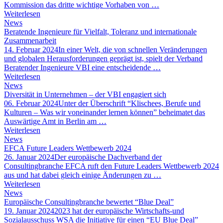
Kommission das dritte wichtige Vorhaben von …
Weiterlesen
News
Beratende Ingenieure für Vielfalt, Toleranz und internationale
Zusammenarbeit
14. Februar 2024
In einer Welt, die von schnellen Veränderungen
und globalen Herausforderungen geprägt ist, spielt der Verband
Beratender Ingenieure VBI eine entscheidende …
Weiterlesen
News
Diversität in Unternehmen – der VBI engagiert sich
06. Februar 2024
Unter der Überschrift “Klischees, Berufe und
Kulturen – Was wir voneinander lernen können” beheimatet das
Auswärtige Amt in Berlin am …
Weiterlesen
News
EFCA Future Leaders Wettbewerb 2024
26. Januar 2024
Der europäische Dachverband der
Consultingbranche EFCA ruft den Future Leaders Wettbewerb 2024
aus und hat dabei gleich einige Änderungen zu …
Weiterlesen
News
Europäische Consultingbranche bewertet “Blue Deal”
19. Januar 2024
2023 hat der europäische Wirtschafts-und
Sozialausschuss WSA die Initiative für einen “EU Blue Deal”